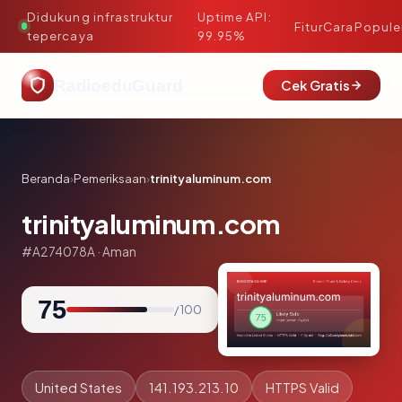
Didukung infrastruktur
Uptime API:
·
Fitur
Cara
Popule
tepercaya
99.95%
RadioeduGuard
Cek Gratis
Beranda
›
Pemeriksaan
›
trinityaluminum.com
trinityaluminum.com
#A274078A · Aman
75
/ 100
United States
141.193.213.10
HTTPS Valid