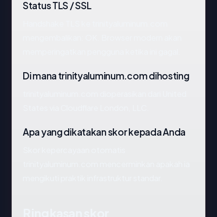
Status TLS / SSL
Handshake TLS ke trinityaluminum.com
mengembalikan: OK. Browser modern akan
memperingatkan pengguna ketika ini gagal.
Di mana trinityaluminum.com dihosting
trinityaluminum.com dioperasikan dari United
States via Cloudflare London, LLC.
Apa yang dikatakan skor kepada Anda
Skor kepercayaan otomatis
trinityaluminum.com mencerminkan apakah ia
mengikuti praktik infrastruktur standar.
Ringkasan skor