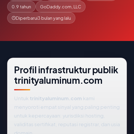
0.9 tahun
GoDaddy.com, LLC
Diperbarui
3 bulan yang lalu
Profil infrastruktur publik
trinityaluminum.com
Untuk
trinityaluminum.com
kami
menyoroti empat sinyal yang paling penting
untuk kepercayaan: yurisdiksi hosting,
validitas sertifikat, reputasi registrar, dan usia
domain.