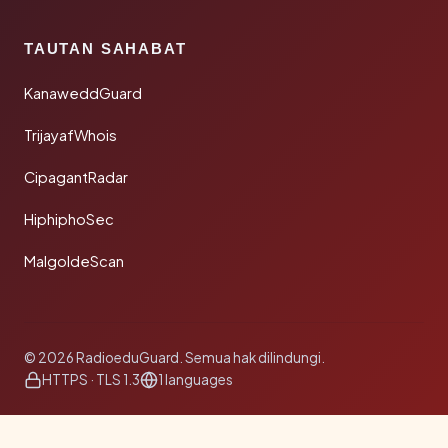
TAUTAN SAHABAT
KanaweddGuard
TrijayafWhois
CipagantRadar
HiphiphoSec
MalgoldeScan
© 2026 RadioeduGuard. Semua hak dilindungi.
HTTPS · TLS 1.3
1 languages