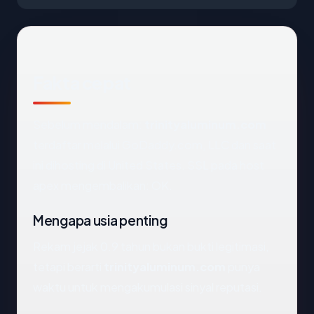
Fakta cepat
Sebelum mendalam:
trinityaluminum.com
terdaftar melalui GoDaddy.com, LLC dan saat
ini dihosting di United States. SSL pada host
apex mengembalikan: OK.
Mengapa usia penting
Rekam jejak 0.9 tahun bukan bukti legitimasi,
tetapi berarti
trinityaluminum.com
punya
waktu untuk mengakumulasi sinyal reputasi.