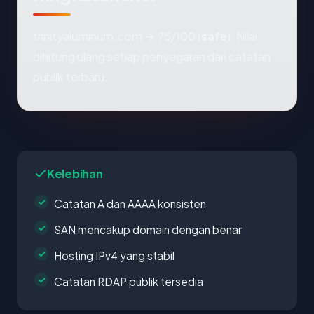
trinityaluminum.com → 75/100 (
safe
). Nilai
dihitung ulang setiap penyegaran dari catatan
publik terbaru.
Kelebihan
Catatan A dan AAAA konsisten
SAN mencakup domain dengan benar
Hosting IPv4 yang stabil
Catatan RDAP publik tersedia