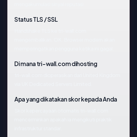
mengakumulasi sinyal reputasi.
Status TLS / SSL
Handshake TLS ke tri-wall.com
mengembalikan: OK. Browser modern akan
memperingatkan pengguna ketika ini gagal.
Di mana tri-wall.com dihosting
tri-wall.com dioperasikan dari United Kingdom
via UK Dedicated Servers Limited.
Apa yang dikatakan skor kepada Anda
Skor kepercayaan otomatis tri-wall.com
mencerminkan apakah ia mengikuti praktik
infrastruktur standar.