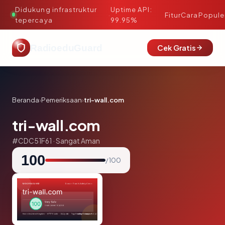
Didukung infrastruktur
Uptime API:
·
Fitur
Cara
Popule
tepercaya
99.95%
RadioeduGuard
Cek Gratis
Beranda
›
Pemeriksaan
›
tri-wall.com
tri-wall.com
#CDC51F61 · Sangat Aman
100
/ 100