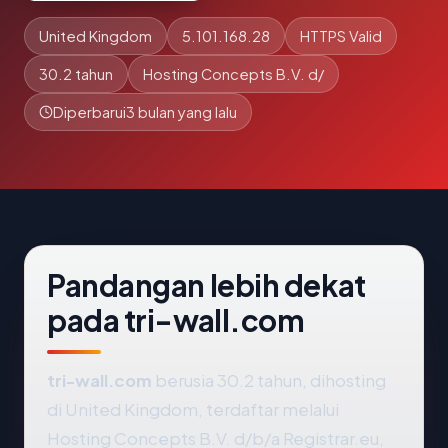
United Kingdom
5.101.168.28
HTTPS Valid
30.2 tahun
Hosting Concepts B.V. d/
Diperbarui
3 bulan yang lalu
Pandangan lebih dekat
pada tri-wall.com
tri-wall.com
berusia 30.2 tahun, dihosting
di United Kingdom, terdaftar melalui
Hosting Concepts B.V. d/b/a Registrar.eu,