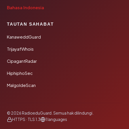
Bahasa Indonesia
TAUTAN SAHABAT
KanaweddGuard
TrijayafWhois
CipagantRadar
HiphiphoSec
MalgoldeScan
© 2026 RadioeduGuard. Semua hak dilindungi.
HTTPS · TLS 1.3
1 languages