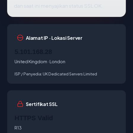
dan saat ini menyajikan status SSL OK.
Alamat IP · Lokasi Server
5.101.168.28
United Kingdom · London
ISP / Penyedia:
UK Dedicated Servers Limited
Sertifikat SSL
HTTPS Valid
R13