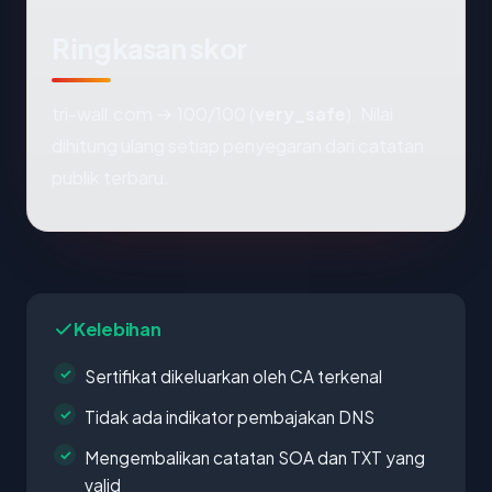
Ringkasan skor
tri-wall.com → 100/100 (
very_safe
). Nilai
dihitung ulang setiap penyegaran dari catatan
publik terbaru.
Kelebihan
Sertifikat dikeluarkan oleh CA terkenal
Tidak ada indikator pembajakan DNS
Mengembalikan catatan SOA dan TXT yang
valid