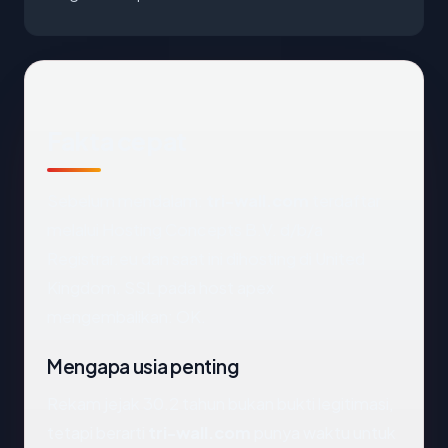
Fakta cepat
Sebelum mendalam:
tri-wall.com
terdaftar
melalui Hosting Concepts B.V. d/b/a
Registrar.eu dan saat ini dihosting di United
Kingdom. SSL pada host apex
mengembalikan: OK.
Mengapa usia penting
Rekam jejak 30.2 tahun bukan bukti legitimasi,
tetapi berarti
tri-wall.com
punya waktu untuk