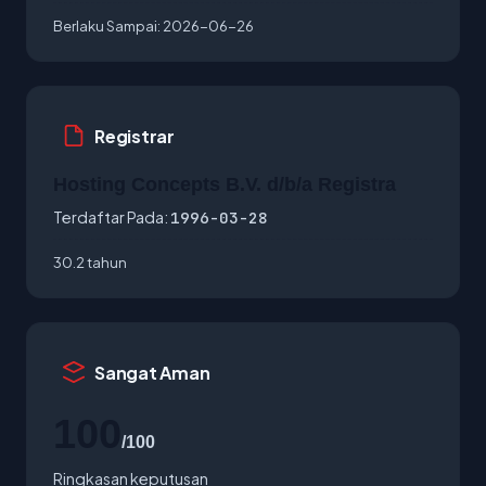
Berlaku Sampai:
2026-06-26
Registrar
Hosting Concepts B.V. d/b/a Registra
Terdaftar Pada:
1996-03-28
30.2 tahun
Sangat Aman
100
/100
Ringkasan keputusan