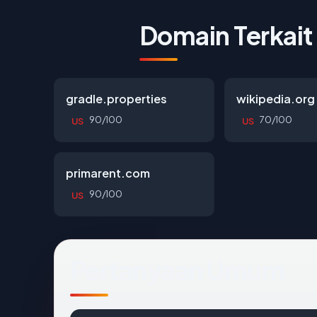
Domain Terkait
gradle.properties
wikipedia.org
90/100
70/100
US
US
primarent.com
90/100
US
Pertanyaan Umum