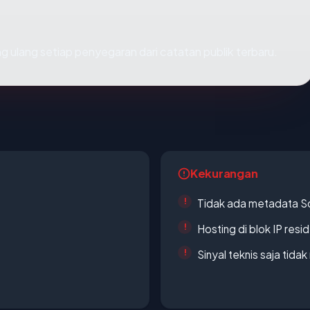
tung ulang setiap penyegaran dari catatan publik terbaru.
Kekurangan
Tidak ada metadata S
Hosting di blok IP resi
Sinyal teknis saja tid