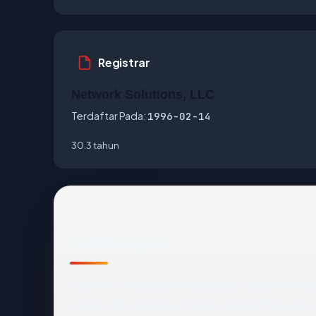
Registrar
Network Solutions, LLC
Terdaftar Pada:
1996-02-14
30.3 tahun
Fakta cepat
Sebelum mendalam:
toyo.com
terdaftar mela
States. SSL pada host apex mengembalikan: 