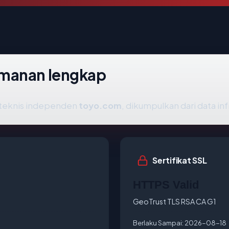
amanan lengkap
s teknis independen
toyo.com
, dikumpulkan dari data in
Sertifikat SSL
HTTPS Valid
GeoTrust TLS RSA CA G1
Berlaku Sampai:
2026-08-18