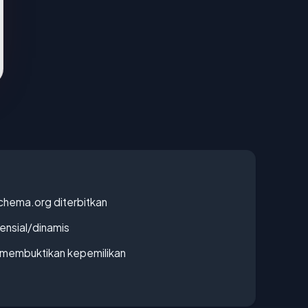
chema.org diterbitkan
densial/dinamis
ak membuktikan kepemilikan