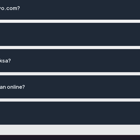
oyo.com?
iksa?
n online?