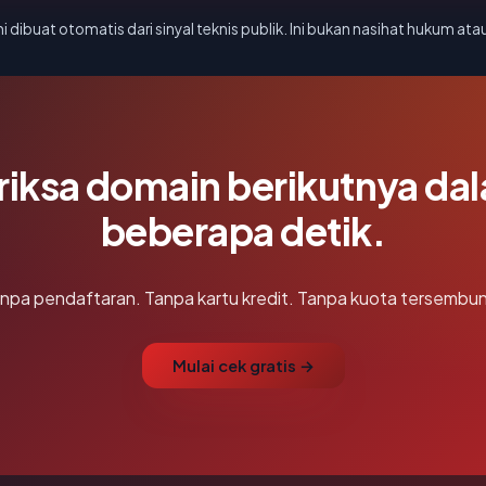
i dibuat otomatis dari sinyal teknis publik. Ini bukan nasihat hukum atau
riksa domain berikutnya da
beberapa detik.
npa pendaftaran. Tanpa kartu kredit. Tanpa kuota tersembun
Mulai cek gratis →