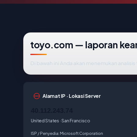
toyo.com — laporan ke
Di bawah ini Anda akan menemukan analisi
Alamat IP · Lokasi Server
40.112.243.74
United States · San Francisco
ISP / Penyedia:
Microsoft Corporation