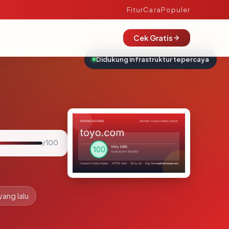
Fitur
Cara
Populer
Cek Gratis
Didukung infrastruktur tepercaya
/ 100
yang lalu