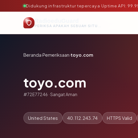
Didukung infrastruktur tepercaya
·
Uptime API: 99.
RadioeduGuard
PERIKSA APAKAH SEBUAH SITUS AMAN, TEPERCAYA, DAN TERVERIFIKASI DALAM HITUNGAN DETIK.
Beranda
›
Pemeriksaan
›
toyo.com
toyo.com
#72E77246 · Sangat Aman
United States
40.112.243.74
HTTPS Valid