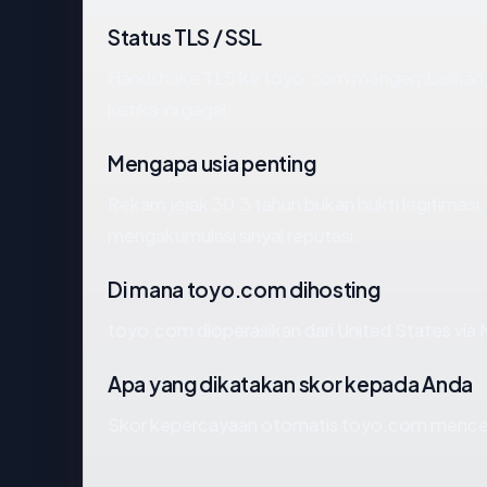
Status TLS / SSL
Handshake TLS ke toyo.com mengembalikan:
ketika ini gagal.
Mengapa usia penting
Rekam jejak 30.3 tahun bukan bukti legitimasi, 
mengakumulasi sinyal reputasi.
Di mana toyo.com dihosting
toyo.com dioperasikan dari United States via 
Apa yang dikatakan skor kepada Anda
Skor kepercayaan otomatis toyo.com mencermin