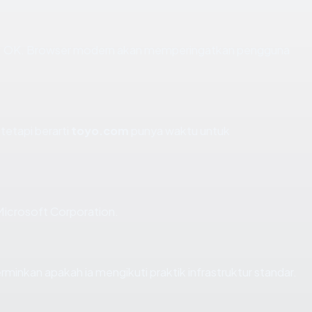
 OK. Browser modern akan memperingatkan pengguna
tetapi berarti
toyo.com
punya waktu untuk
Microsoft Corporation.
kan apakah ia mengikuti praktik infrastruktur standar.