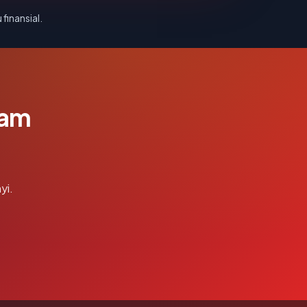
 finansial.
lam
yi.