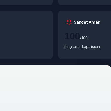
Sangat Aman
100
/100
Ringkasan keputusan
lui Network Solutions, LLC dan saat ini dihosting di United
OK.