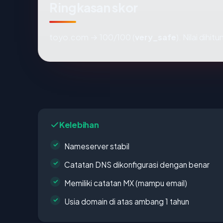
Ringkasan skor
toyo.com → 100/100 (
very_safe
). Nilai dihi
Kelebihan
Nameserver stabil
Catatan DNS dikonfigurasi dengan benar
Memiliki catatan MX (mampu email)
Usia domain di atas ambang 1 tahun