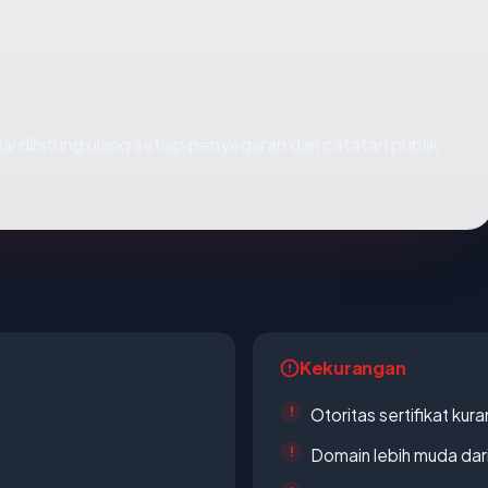
ilai dihitung ulang setiap penyegaran dari catatan publik
Kekurangan
Otoritas sertifikat ku
Domain lebih muda dari