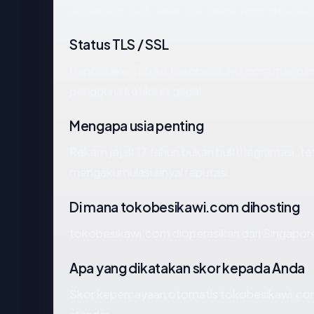
Singapore. SSL pada host apex mengembalika
Status TLS / SSL
Handshake TLS ke tokobesikawi.com mengem
pengguna ketika ini gagal.
Mengapa usia penting
Rekam jejak 17 tahun bukan bukti legitimasi, te
mengakumulasi sinyal reputasi.
Di mana tokobesikawi.com dihosting
tokobesikawi.com dioperasikan dari Singapore
Apa yang dikatakan skor kepada Anda
Skor kepercayaan otomatis tokobesikawi.com 