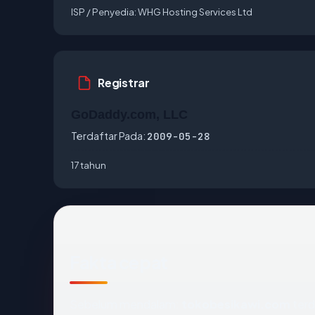
ISP / Penyedia:
WHG Hosting Services Ltd
Registrar
GoDaddy.com, LLC
Terdaftar Pada:
2009-05-28
17 tahun
Fakta cepat
Sebelum mendalam:
tokobesikawi.com
terd