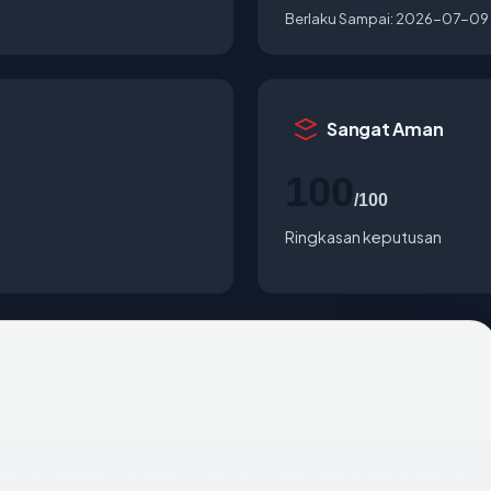
Berlaku Sampai:
2026-07-09
Sangat Aman
100
/100
Ringkasan keputusan
aftar melalui GoDaddy.com, LLC dan saat ini dihosting di