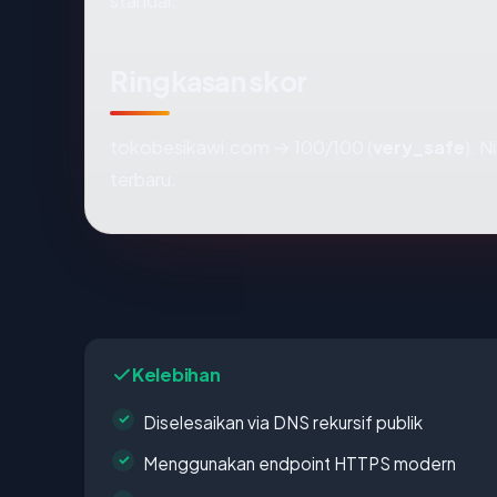
standar.
Ringkasan skor
tokobesikawi.com → 100/100 (
very_safe
). N
terbaru.
Kelebihan
Diselesaikan via DNS rekursif publik
Menggunakan endpoint HTTPS modern