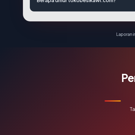
Berapa umur tokobesikawi.com?
Laporan in
Pe
Ta