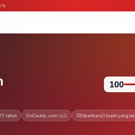
95%
m
100
17 tahun
GoDaddy.com, LLC
Diperbarui
3 bulan yang lal