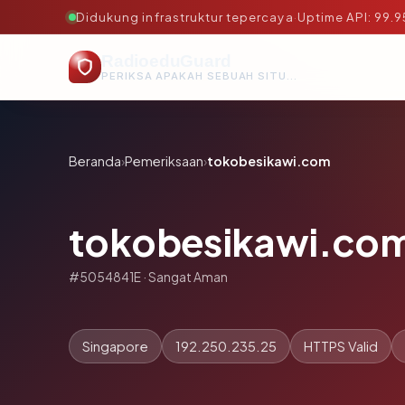
Didukung infrastruktur tepercaya
·
Uptime API: 99.
RadioeduGuard
PERIKSA APAKAH SEBUAH SITUS AMAN, TEPERCAYA, DAN TERVERIFIKASI DALAM HITUNGAN DETIK.
Beranda
›
Pemeriksaan
›
tokobesikawi.com
tokobesikawi.co
#5054841E · Sangat Aman
Singapore
192.250.235.25
HTTPS Valid