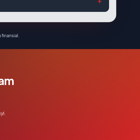
 finansial.
lam
yi.