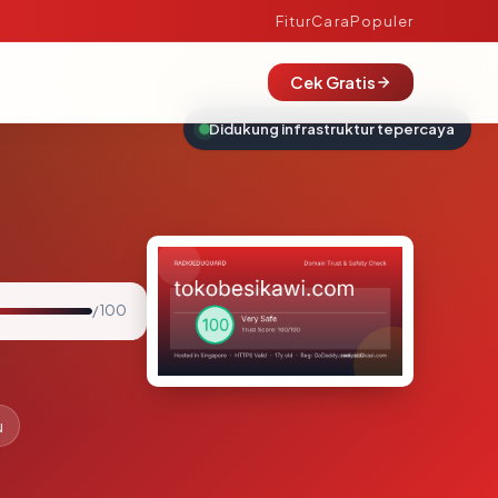
Fitur
Cara
Populer
Cek Gratis
Didukung infrastruktur tepercaya
/ 100
u