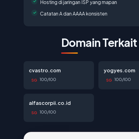
Hosting di jaringan ISP yang mapan
Catatan A dan AAAA konsisten
Domain Terkait
cvastro.com
yogyes.com
100/100
100/100
SG
SG
alfascorpii.co.id
100/100
SG