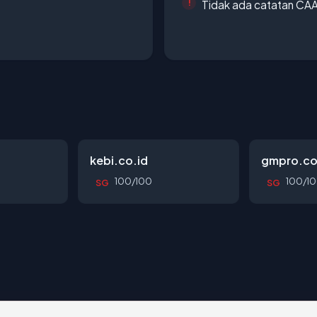
Tidak ada catatan CA
kebi.co.id
gmpro.co
100/100
100/1
SG
SG