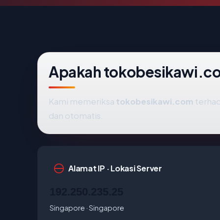
Apakah tokobesikawi.c
Kami memeriksa
tokobesikawi.com
terha
dan otomatis.
Alamat IP · Lokasi Server
192.250.235.25
Singapore · Singapore