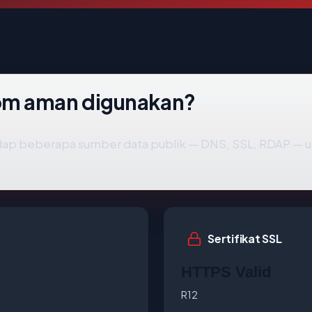
om aman digunakan?
dap beberapa sumber data publik — DNS, SSL, RDAP —
Sertifikat SSL
HTTPS Valid
R12