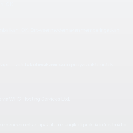
n: OK.
balikan: OK. Browser modern akan memperingatkan
tapi berarti
tokobesikawi.com
punya waktu untuk
 via WHG Hosting Services Ltd.
mencerminkan apakah ia mengikuti praktik infrastruktur