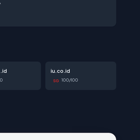
A
.id
iu.co.id
00
100/100
SG