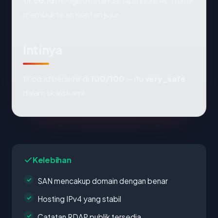
tii.co.id
mengikuti standar pipa industri. TIDAK
membuktikan konten jujur.
Intinya
tii.co.id berakhir di
100/100
— itu
very_safe
dalam skala kami.
Kelebihan
SAN mencakup domain dengan benar
Hosting IPv4 yang stabil
Catatan RDAP publik tersedia