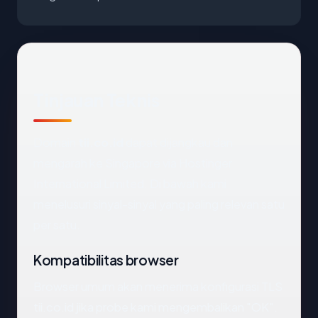
Tinjauan Teknis
Domain
tii.co.id
dapat dijangkau dan
mengarah ke Singapore via Hostinger
International Limited. Di bawah kami
menelusuri sinyal-sinyal yang paling relevan satu
per satu.
Kompatibilitas browser
Browser umum akan menerima konfigurasi TLS
tii.co.id jika probe kami mengembalikan "OK".