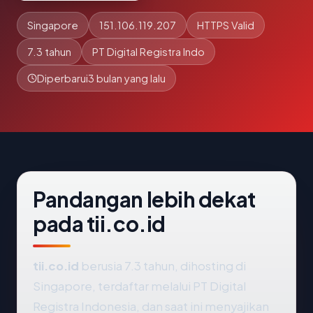
Singapore
151.106.119.207
HTTPS Valid
7.3 tahun
PT Digital Registra Indo
Diperbarui
3 bulan yang lalu
Pandangan lebih dekat
pada tii.co.id
tii.co.id
berusia 7.3 tahun, dihosting di
Singapore, terdaftar melalui PT Digital
Registra Indonesia, dan saat ini menyajikan