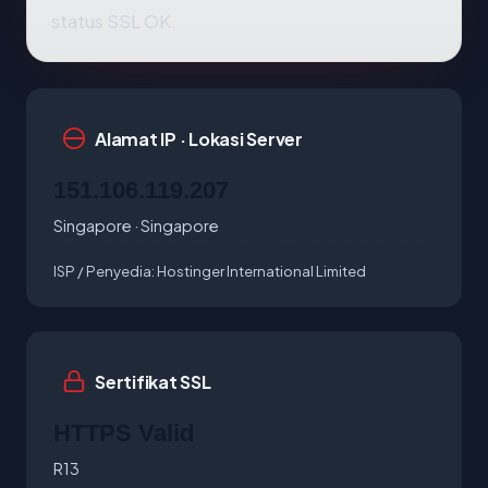
status SSL OK.
Alamat IP · Lokasi Server
151.106.119.207
Singapore · Singapore
ISP / Penyedia:
Hostinger International Limited
Sertifikat SSL
HTTPS Valid
R13