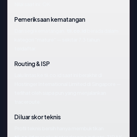
Nilai saat ini: OK.
Pemeriksaan kematangan
Dari segi kematangan,
tii.co.id
berada dalam
kategori "mature" — sekitar 7.3 tahun
terdaftar.
Routing & ISP
Lalu lintas ke tii.co.id saat ini berakhir di
Hostinger International Limited di Singapore —
terlihat oleh siapa pun yang menjalankan
traceroute.
Di luar skor teknis
Profil teknis bersih hanya membuktikan