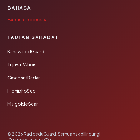
BAHASA
Bahasa Indonesia
TAUTAN SAHABAT
KanaweddGuard
TrijayafWhois
CipagantRadar
HiphiphoSec
MalgoldeScan
© 2026 RadioeduGuard. Semua hak dilindungi.