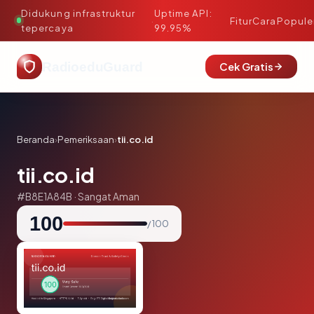
Didukung infrastruktur
Uptime API:
·
Fitur
Cara
Popule
tepercaya
99.95%
RadioeduGuard
Cek Gratis
Beranda
›
Pemeriksaan
›
tii.co.id
tii.co.id
#B8E1A84B · Sangat Aman
100
/ 100