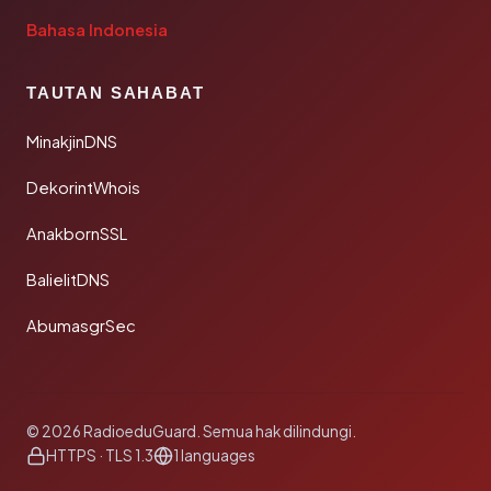
Bahasa Indonesia
TAUTAN SAHABAT
MinakjinDNS
DekorintWhois
AnakbornSSL
BalielitDNS
AbumasgrSec
© 2026 RadioeduGuard. Semua hak dilindungi.
HTTPS · TLS 1.3
1 languages