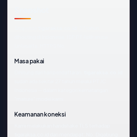
Snapshot
Snapshot
tigaraksa.co.id
: 27 tahun,
dihosting di Indonesia, ISP PT Aplikanusa
Lintasarta, HTTPS No.
Masa pakai
Dihitung dari hari pendaftaran,
tigaraksa.co.id
sudah ada sekitar 27 tahun melalui PT JC
Indonesia — dalam kategori kematangan
"mature" model kami.
Keamanan koneksi
Kami melakukan handshake TLS terhadap
tigaraksa.co.id dan mendapat: No. Digabung