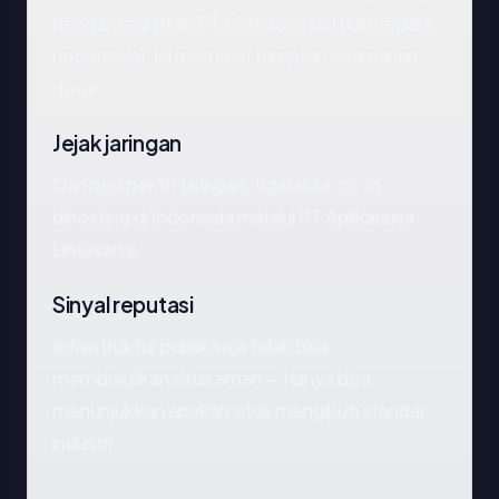
dengan registrar (PT JC Indonesia) dan negara
(Indonesia), ini memberi tampilan keamanan
dasar.
Jejak jaringan
Dari perspektif jaringan, tigaraksa.co.id
dihosting di Indonesia melalui PT Aplikanusa
Lintasarta.
Sinyal reputasi
Infrastruktur publik saja tidak bisa
membuktikan situs aman — hanya bisa
menunjukkan apakah situs mengikuti standar
industri.