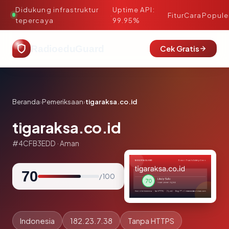
Didukung infrastruktur
Uptime API:
·
Fitur
Cara
Popule
tepercaya
99.95%
RadioeduGuard
Cek Gratis
Beranda
›
Pemeriksaan
›
tigaraksa.co.id
tigaraksa.co.id
#4CFB3EDD · Aman
70
/ 100
Indonesia
182.23.7.38
Tanpa HTTPS