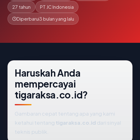
27 tahun
PT JC Indonesia
Diperbarui
3 bulan yang lalu
Haruskah Anda
mempercayai
tigaraksa.co.id?
Gambaran cepat tentang apa yang kami
ketahui tentang
tigaraksa.co.id
dari sinyal
teknis publik.