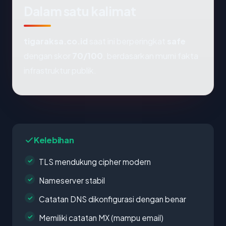
Dalam satu kalimat
tigaraksa.co.id
saat ini berperingkat
safe
dengan skor
70/100
, berdasarkan murni fakta
infrastruktur publik.
Kelebihan
TLS mendukung cipher modern
Nameserver stabil
Catatan DNS dikonfigurasi dengan benar
Memiliki catatan MX (mampu email)