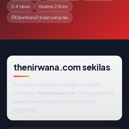
0.4 tahun
Gname 276 Inc
Diperbarui
3 bulan yang lalu
thenirwana.com sekilas
Ini adalah audit kepercayaan otomatis
terhadap
thenirwana.com
. Setiap angka di
bawah berasal dari pencarian publik
langsung.