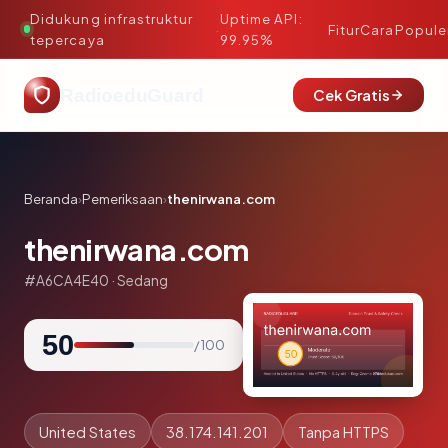
Didukung infrastruktur
Uptime API:
·
Fitur
Cara
Popule
tepercaya
99.95%
RadioeduGuard
Cek Gratis
Beranda
›
Pemeriksaan
›
thenirwana.com
thenirwana.com
#A6CA4E40 · Sedang
50
/ 100
United States
38.174.141.201
Tanpa HTTPS