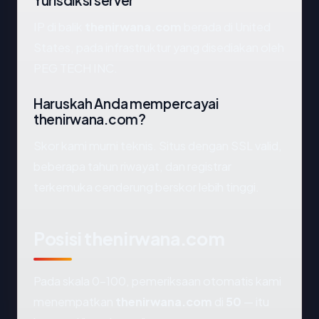
Yurisdiksi server
IP di balik
thenirwana.com
berada di United
States, pada infrastruktur yang disediakan oleh
PEG TECH INC.
Haruskah Anda mempercayai
thenirwana.com?
Skor kami murni teknis. Situs dengan SSL valid,
beberapa tahun riwayat, dan registrar
terkemuka cenderung berskor lebih tinggi.
Posisi thenirwana.com
Pada skala 0-100, pemeriksaan otomatis kami
menempatkan
thenirwana.com
di
50
— itu