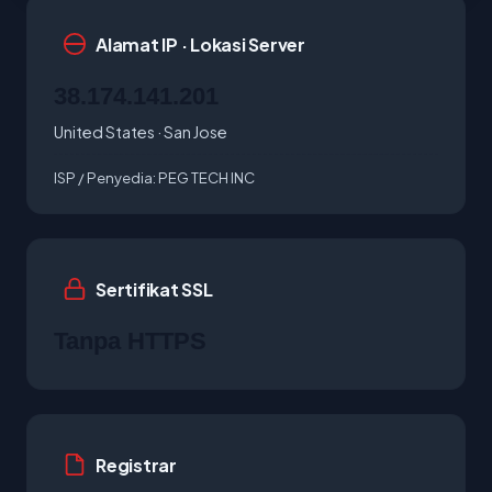
Alamat IP · Lokasi Server
38.174.141.201
United States · San Jose
ISP / Penyedia:
PEG TECH INC
Sertifikat SSL
Tanpa HTTPS
Registrar