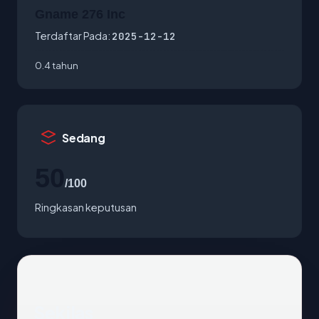
Gname 276 Inc
Terdaftar Pada:
2025-12-12
0.4 tahun
Sedang
50
/100
Ringkasan keputusan
Sekilas