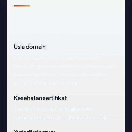
Cara tercepat membaca
thenirwana.com
:
negara United States, usia 0.4 tahun, SSL No,
registrar Gname 276 Inc.
Usia domain
Domain telah terdaftar selama sekitar 0.4
tahun, yang menempatkannya dalam kategori
kematangan "new". Domain yang lebih tua
secara statistik kurang berisiko.
Kesehatan sertifikat
Sertifikat yang saat ini disajikan oleh
thenirwana.com
dipecahkan sebagai: No.