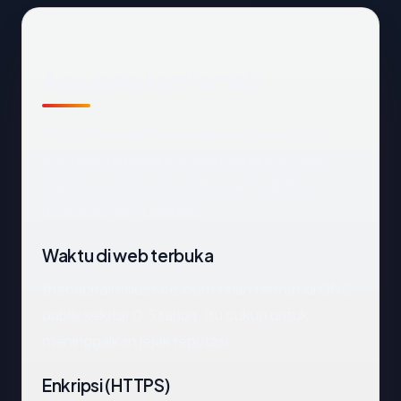
Apa yang kami amati
Melihat
thecapitalresidence.com
dari luar,
titik data terpenting adalah negara hosting
(Canada), status SSL (OK), dan registrar
(Dominet (HK) Limited).
Waktu di web terbuka
thecapitalresidence.com telah terlihat di DNS
publik sekitar 0.5 tahun. Itu cukup untuk
meninggalkan jejak reputasi.
Enkripsi (HTTPS)