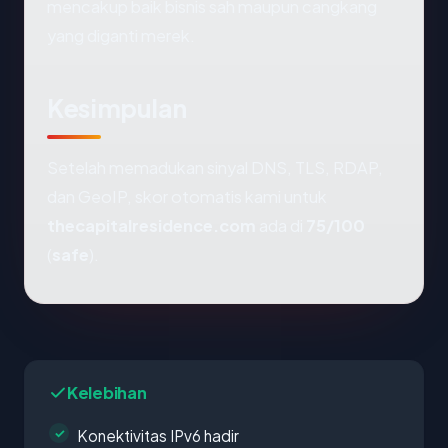
mencakup baik bisnis sah maupun cangkang
yang diganti merek.
Kesimpulan
Setelah memadukan sinyal DNS, TLS, RDAP,
dan GeoIP, skor otomatis kami untuk
thecapitalresidence.com
ada di
75/100
(
safe
).
Kelebihan
Konektivitas IPv6 hadir