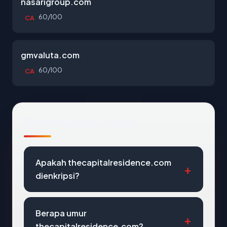
nasarigroup.com
60/100
CA
gmvaluta.com
60/100
CA
Pertanyaan Umum
Apakah thecapitalresidence.com
dienkripsi?
Berapa umur
thecapitalresidence.com?