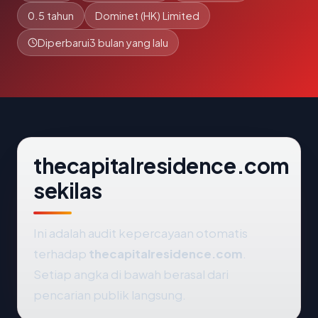
0.5 tahun
Dominet (HK) Limited
Diperbarui
3 bulan yang lalu
thecapitalresidence.com
sekilas
Ini adalah audit kepercayaan otomatis
terhadap
thecapitalresidence.com
.
Setiap angka di bawah berasal dari
pencarian publik langsung.