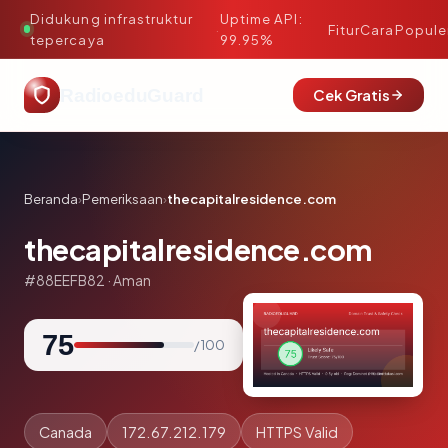
Didukung infrastruktur
Uptime API:
·
Fitur
Cara
Popule
tepercaya
99.95%
RadioeduGuard
Cek Gratis
Beranda
›
Pemeriksaan
›
thecapitalresidence.com
thecapitalresidence.com
#88EEFB82 · Aman
75
/ 100
Canada
172.67.212.179
HTTPS Valid