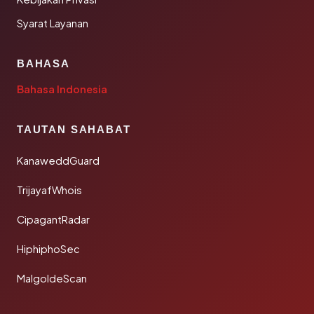
Syarat Layanan
BAHASA
Bahasa Indonesia
TAUTAN SAHABAT
KanaweddGuard
TrijayafWhois
CipagantRadar
HiphiphoSec
MalgoldeScan