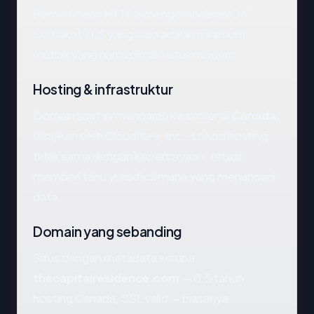
Pemeriksaan HTTPS mengembalikan OK.
Sertifikat TLS yang valid adalah minimum
mutlak yang harus dimiliki situs modern.
Hosting & infrastruktur
Domain saat ini mengarah ke server di
Canada
,
disajikan oleh Cloudflare, Inc.. Lokasi hosting
tidak sama dengan kepercayaan, tetapi
memberi tahu yurisdiksi mana yang menangani
data.
Domain yang sebanding
Situs dengan metadata serupa
thecapitalresidence.com
— 0.5 tahun,
hosting Canada, SSL valid — biasanya