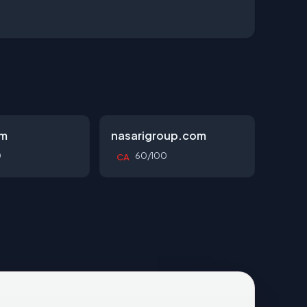
om
nasarigroup.com
0
60/100
CA