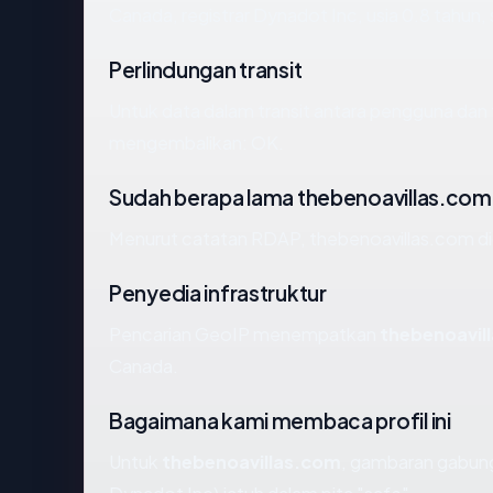
Canada, registrar Dynadot Inc, usia 0.8 tahun, 
Perlindungan transit
Untuk data dalam transit antara pengguna dan
mengembalikan: OK.
Sudah berapa lama thebenoavillas.com
Menurut catatan RDAP, thebenoavillas.com dida
Penyedia infrastruktur
Pencarian GeoIP menempatkan
thebenoavil
Canada.
Bagaimana kami membaca profil ini
Untuk
thebenoavillas.com
, gambaran gabung