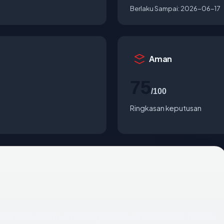
Berlaku Sampai:
2026-06-17
Aman
75
/100
Ringkasan keputusan
noavillas.com
, kami mengekstrak empat anchor: negara