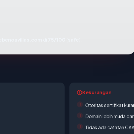
ebenoavillas.com
di
75/100
(
safe
).
Kekurangan
Otoritas sertifikat ku
Domain lebih muda dari
Tidak ada catatan CA