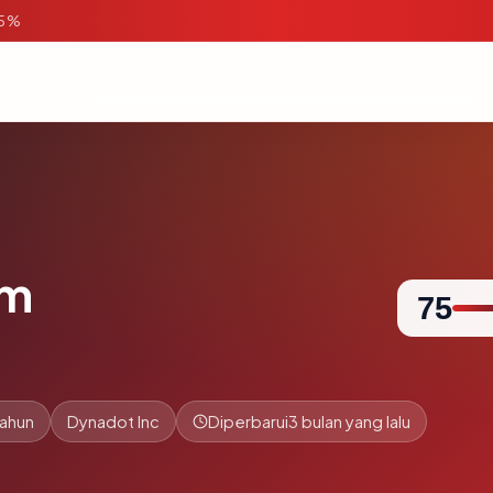
95%
om
75
tahun
Dynadot Inc
Diperbarui
3 bulan yang lalu