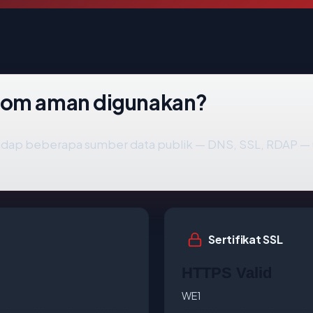
com aman digunakan?
adap beberapa sumber data publik — DNS, SSL, RDAP 
Sertifikat SSL
HTTPS Valid
WE1