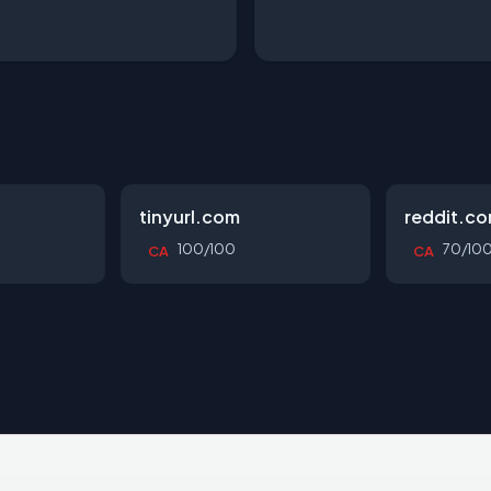
tinyurl.com
reddit.c
100/100
70/10
CA
CA