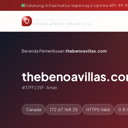
Didukung infrastruktur tepercaya
·
Uptime API: 99.
RadioeduGuard
PERIKSA APAKAH SEBUAH SITUS AMAN, TEPERCAYA, DAN TERVERIFIKASI DALAM HITUNGAN DETIK.
Beranda
›
Pemeriksaan
›
thebenoavillas.com
thebenoavillas.c
#37FF235F · Aman
Canada
172.67.168.25
HTTPS Valid
0.8 