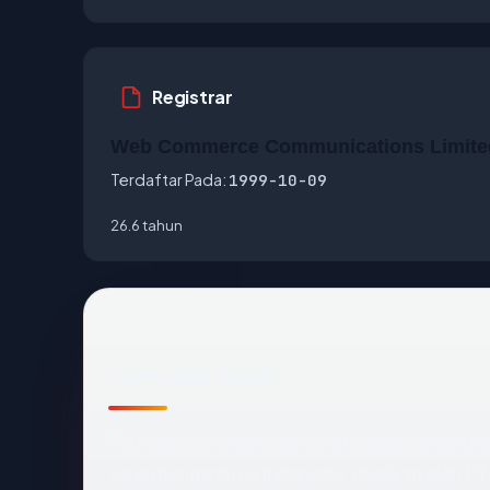
Registrar
Web Commerce Communications Limite
Terdaftar Pada:
1999-10-09
26.6 tahun
Temuan awal
Pemeriksaan otomatis kami terhadap
the-dh
yang mengarah ke Indonesia, disajikan oleh