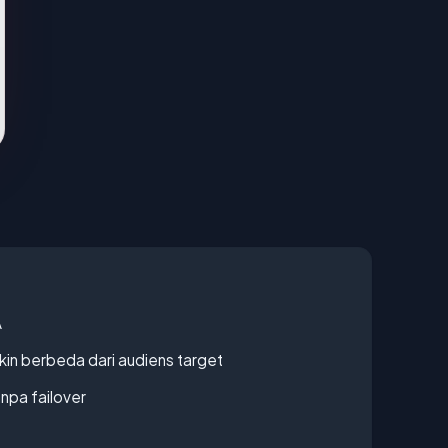
A
gkin berbeda dari audiens target
npa failover