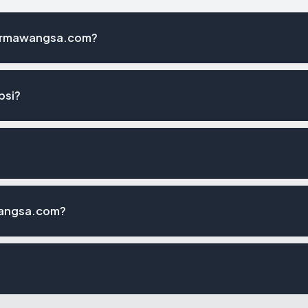
harmawangsa.com?
psi?
wangsa.com?