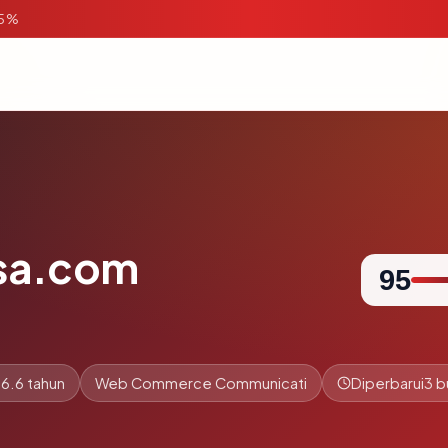
95%
sa.com
95
6.6 tahun
Web Commerce Communicati
Diperbarui
3 b