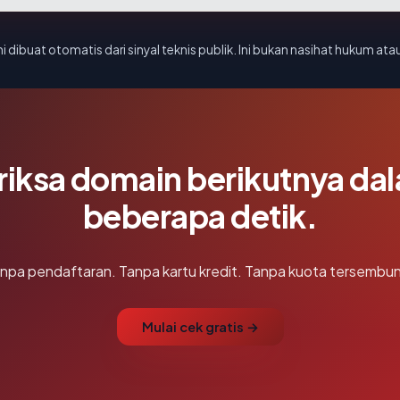
i dibuat otomatis dari sinyal teknis publik. Ini bukan nasihat hukum atau
riksa domain berikutnya da
beberapa detik.
npa pendaftaran. Tanpa kartu kredit. Tanpa kuota tersembun
Mulai cek gratis →