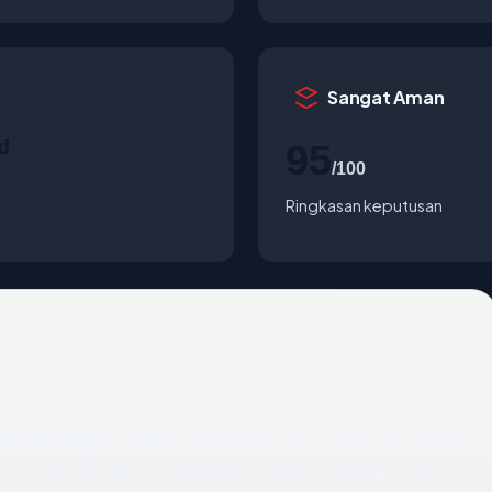
Sangat Aman
d
95
/100
Ringkasan keputusan
armawangsa.com
mengembalikan respons DNS bersih
 PT MITRA VISIONER PRATAMA, dengan handshake TLS