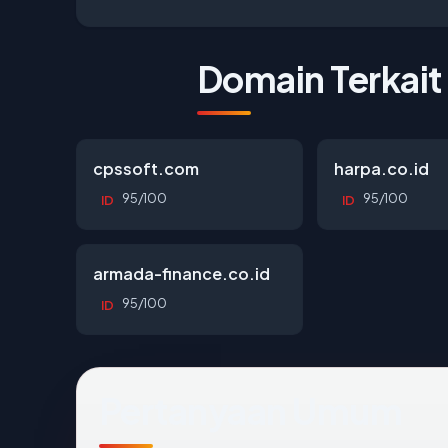
Domain Terkait
cpssoft.com
harpa.co.id
95/100
95/100
ID
ID
armada-finance.co.id
95/100
ID
Pertanyaan Umum