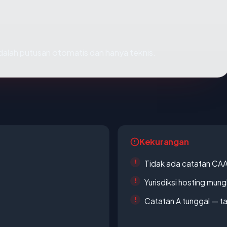
 adalah putusan otomatis dan hanya teknis.
Kekurangan
Tidak ada catatan CA
Yurisdiksi hosting mun
Catatan A tunggal — ta