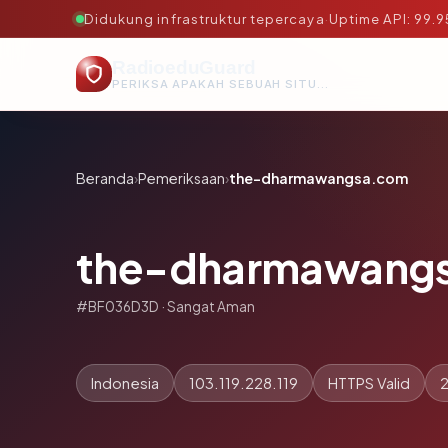
Didukung infrastruktur tepercaya
·
Uptime API: 99.
RadioeduGuard
PERIKSA APAKAH SEBUAH SITUS AMAN, TEPERCAYA, DAN TERVERIFIKASI DALAM HITUNGAN DETIK.
Beranda
›
Pemeriksaan
›
the-dharmawangsa.com
the-dharmawang
#BF036D3D · Sangat Aman
Indonesia
103.119.228.119
HTTPS Valid
2