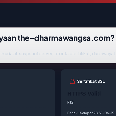
ayaan the-dharmawangsa.com?
ah adalah snapshot server, otoritas sertifikat, dan riwaya
Sertifikat SSL
HTTPS Valid
R12
Berlaku Sampai:
2026-06-15