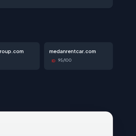
roup.com
medanrentcar.com
95/100
ID