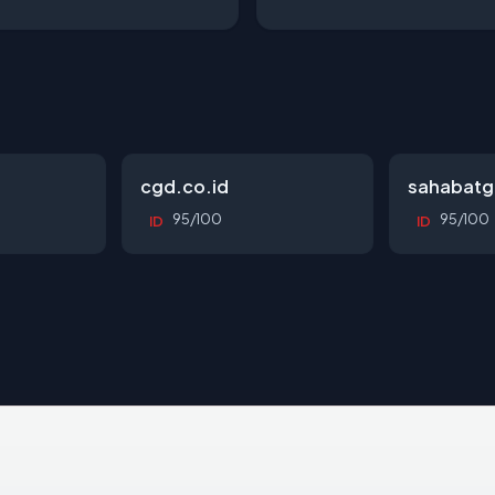
cgd.co.id
sahabatg
95/100
95/100
ID
ID