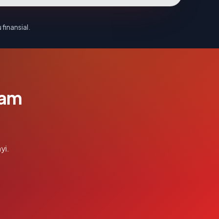
 finansial.
lam
yi.