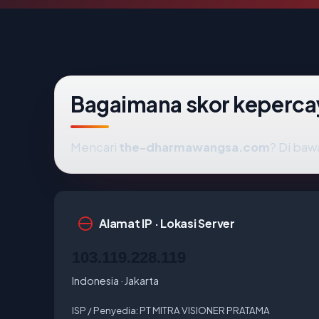
Bagaimana skor keperc
Mencari
the-dharmawangsa.com
? Di baw
Alamat IP · Lokasi Server
103.119.228.119
Indonesia · Jakarta
ISP / Penyedia:
PT MITRA VISIONER PRATAMA