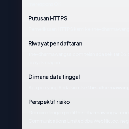
merespons OK.
Putusan HTTPS
Pemeriksaan HTTPS kami ke the-dharmawang
Riwayat pendaftaran
the-dharmawangsa.com telah ada sekitar 26.6
proyek mapan.
Di mana data tinggal
Apa pun yang Anda kirim ke
the-dharmawan
Perspektif risiko
Domain dengan profil the-dharmawangsa.com 
Communications Limited dba WebNic.cc, negara