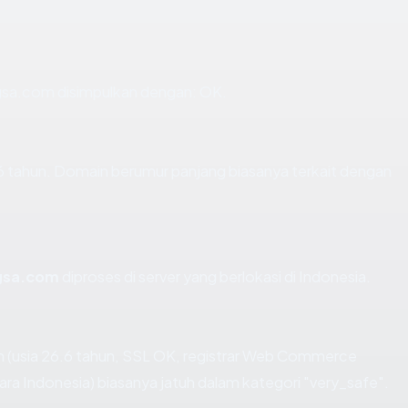
sa.com disimpulkan dengan: OK.
 tahun. Domain berumur panjang biasanya terkait dengan
gsa.com
diproses di server yang berlokasi di Indonesia.
(usia 26.6 tahun, SSL OK, registrar Web Commerce
 Indonesia) biasanya jatuh dalam kategori "very_safe".