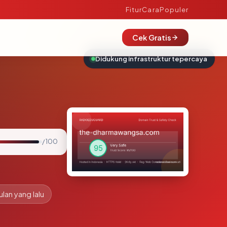
Fitur
Cara
Populer
Cek Gratis
Didukung infrastruktur tepercaya
/ 100
ulan yang lalu