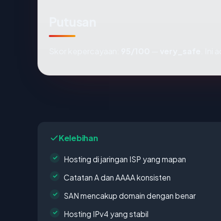
Putusan
Skor kepercayaan:
95/100
—
very_safe
. Ini
Kelebihan
Hosting di jaringan ISP yang mapan
Catatan A dan AAAA konsisten
SAN mencakup domain dengan benar
Hosting IPv4 yang stabil