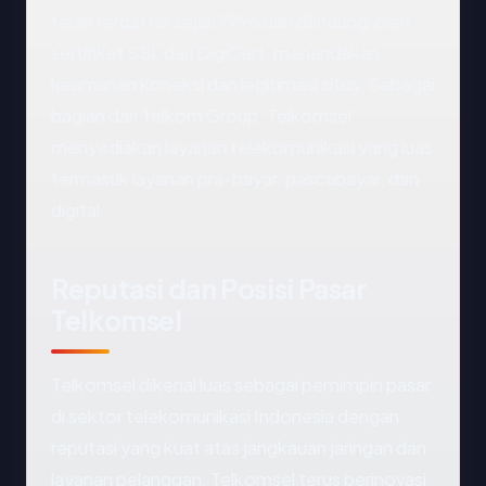
telah terdaftar sejak 1996 dan dilindungi oleh
sertifikat SSL dari DigiCert, menandakan
keamanan koneksi dan legitimasi situs. Sebagai
bagian dari Telkom Group, Telkomsel
menyediakan layanan telekomunikasi yang luas
termasuk layanan pra-bayar, pascabayar, dan
digital.
Reputasi dan Posisi Pasar
Telkomsel
Telkomsel dikenal luas sebagai pemimpin pasar
di sektor telekomunikasi Indonesia dengan
reputasi yang kuat atas jangkauan jaringan dan
layanan pelanggan. Telkomsel terus berinovasi