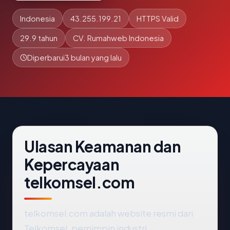
Indonesia
43.255.199.21
HTTPS Valid
29.9 tahun
CV. Rumahweb Indonesia
Diperbarui
3 bulan yang lalu
Ulasan Keamanan dan
Kepercayaan
telkomsel.com
telkomsel.com adalah website resmi dari
Telkomsel, pemimpin industri