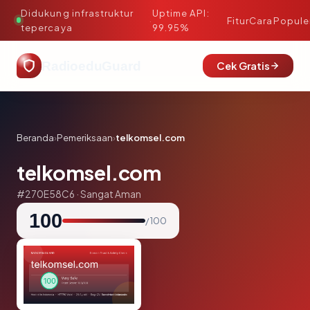
Didukung infrastruktur
Uptime API:
·
Fitur
Cara
Popule
tepercaya
99.95%
RadioeduGuard
Cek Gratis
Beranda
›
Pemeriksaan
›
telkomsel.com
telkomsel.com
#270E58C6 · Sangat Aman
100
/ 100