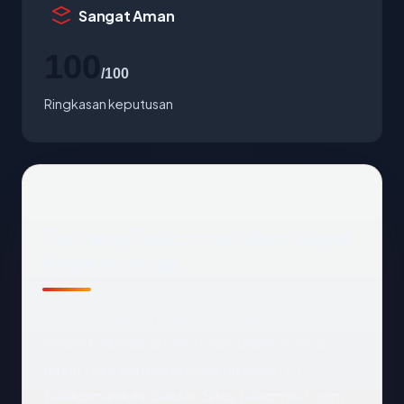
Sangat Aman
100
/100
Ringkasan keputusan
Tentang Telkomsel dan Sinyal
Kepercayaan
Telkomsel adalah operator telekomunikasi
seluler terbesar di Indonesia, didirikan sejak
tahun 1995 dan beroperasi di bawah PT
Telekomunikasi Selular. Situs telkomsel.com