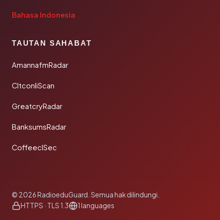
Bahasa Indonesia
TAUTAN SAHABAT
AmannafmRadar
CltconliScan
GreatcryRadar
BanksumsRadar
CoffeeclSec
© 2026 RadioeduGuard. Semua hak dilindungi.
HTTPS · TLS 1.3
1 languages