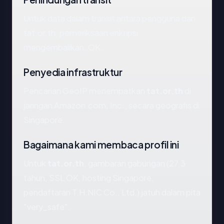
Untuk data dalam transit antara pengguna dan
tat.or.th, pemeriksaan enkripsi
mengembalikan: OK.
Penyedia infrastruktur
Pencarian GeoIP menempatkan
tat.or.th
di
jaringan Amazon.com, Inc., secara geografis di
Singapore.
Bagaimana kami membaca profil ini
Untuk
tat.or.th
, gambaran gabungan (27.3
tahun, SSL OK, hosting Singapore,
pendaftaran T.H.NIC Co., Ltd.) jatuh dalam pita
"very_safe".