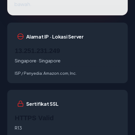
bawah.
Alamat IP · Lokasi Server
13.251.231.249
Singapore · Singapore
ISP / Penyedia:
Amazon.com, Inc.
Sertifikat SSL
HTTPS Valid
R13