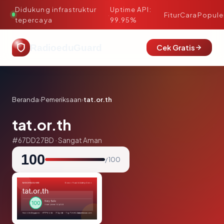
Didukung infrastruktur
Uptime API:
·
Fitur
Cara
Popule
tepercaya
99.95%
RadioeduGuard
Cek Gratis
Beranda
›
Pemeriksaan
›
tat.or.th
tat.or.th
#67DD27BD · Sangat Aman
100
/ 100