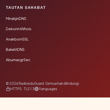
TAUTAN SAHABAT
MinakjinDNS
DekorintWhois
AnakbornSSL
BalielitDNS
AbumasgrSec
© 2026 RadioeduGuard. Semua hak dilindungi.
HTTPS · TLS 1.3
1 languages