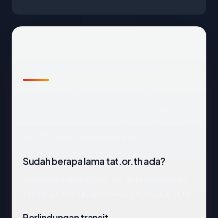
Ringkasan catatan publik
Dari catatan publik yang terkait dengan
tat.or.th
, kami mengekstrak empat anchor:
negara Singapore, registrar T.H.NIC Co., Ltd.,
usia 27.3 tahun, status enkripsi OK.
Sudah berapa lama tat.or.th ada?
Menurut catatan RDAP, tat.or.th didaftarkan
sekitar 27.3 tahun lalu melalui T.H.NIC Co., Ltd..
Perlindungan transit