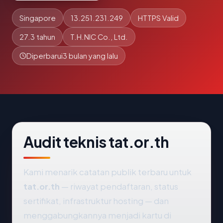
Singapore
13.251.231.249
HTTPS Valid
27.3 tahun
T.H.NIC Co., Ltd.
Diperbarui
3 bulan yang lalu
Audit teknis tat.or.th
Kami menarik catatan publik terbaru untuk
tat.or.th
— riwayat pendaftaran, status
sertifikat, infrastruktur hosting — dan
menggabungkannya menjadi kartu di