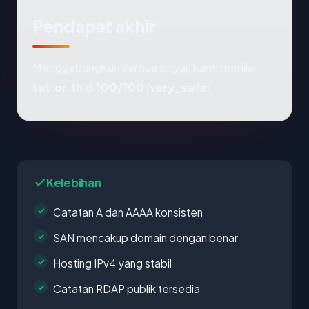
Pendapat akhir
Menggabungkan semua sinyal, kami menilai
tat.or.th
di
100/100
(
very_safe
).
Kelebihan
Catatan A dan AAAA konsisten
SAN mencakup domain dengan benar
Hosting IPv4 yang stabil
Catatan RDAP publik tersedia