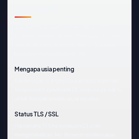
Fakta cepat
Sebelum mendalam:
syndicate23.com
terdaftar melalui Wild West Domains, LLC dan
saat ini dihosting di United States. SSL pada
host apex mengembalikan: No.
Mengapa usia penting
Rekam jejak 16.8 tahun bukan bukti legitimasi,
tetapi berarti
syndicate23.com
punya waktu
untuk mengakumulasi sinyal reputasi.
Status TLS / SSL
Handshake TLS ke syndicate23.com
mengembalikan: No. Browser modern akan