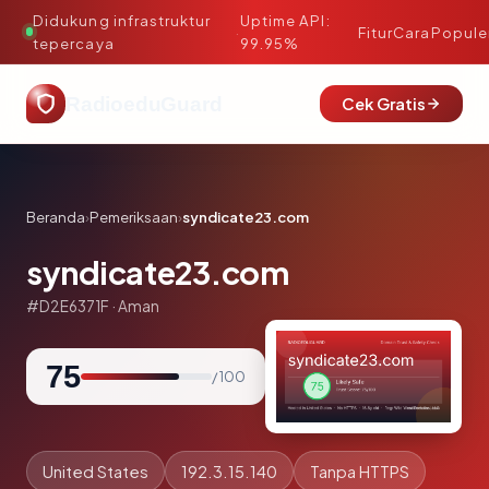
Didukung infrastruktur
Uptime API:
·
Fitur
Cara
Popule
tepercaya
99.95%
RadioeduGuard
Cek Gratis
Beranda
›
Pemeriksaan
›
syndicate23.com
syndicate23.com
#D2E6371F · Aman
75
/ 100
United States
192.3.15.140
Tanpa HTTPS