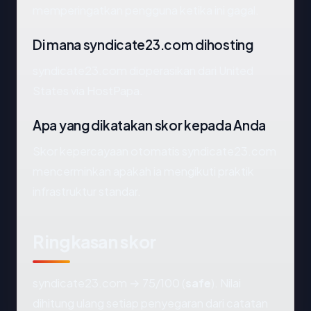
memperingatkan pengguna ketika ini gagal.
Di mana syndicate23.com dihosting
syndicate23.com dioperasikan dari United
States via HostPapa.
Apa yang dikatakan skor kepada Anda
Skor kepercayaan otomatis syndicate23.com
mencerminkan apakah ia mengikuti praktik
infrastruktur standar.
Ringkasan skor
syndicate23.com → 75/100 (
safe
). Nilai
dihitung ulang setiap penyegaran dari catatan