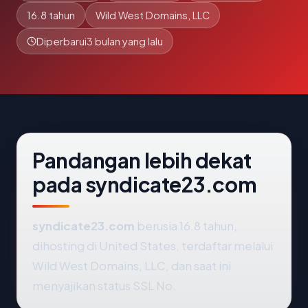
16.8 tahun
Wild West Domains, LLC
Diperbarui
3 bulan yang lalu
Pandangan lebih dekat
pada syndicate23.com
syndicate23.com
berusia 16.8 tahun,
dihosting di United States, terdaftar melalui
Wild West Domains, LLC, dan saat ini
menyajikan status SSL No.