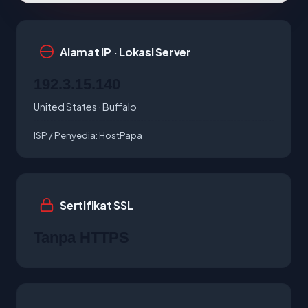
Alamat IP · Lokasi Server
192.3.15.140
United States · Buffalo
ISP / Penyedia:
HostPapa
Sertifikat SSL
Tanpa HTTPS