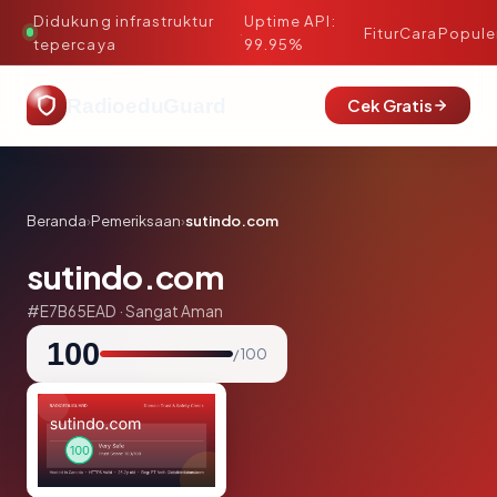
Didukung infrastruktur
Uptime API:
·
Fitur
Cara
Popule
tepercaya
99.95%
RadioeduGuard
Cek Gratis
Beranda
›
Pemeriksaan
›
sutindo.com
sutindo.com
#E7B65EAD · Sangat Aman
100
/ 100