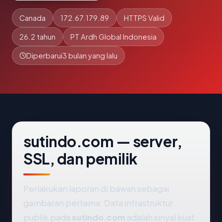
Canada
172.67.179.89
HTTPS Valid
26.2 tahun
PT Ardh Global Indonesia
Diperbarui
3 bulan yang lalu
sutindo.com — server,
SSL, dan pemilik
Perlakukan laporan di bawah sebagai
gambaran pertama. Data infrastruktur
publik pada
sutindo.com
adalah sinyal kuat