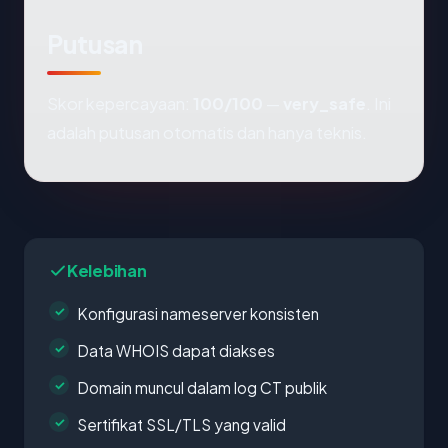
Putusan
Skor kepercayaan:
100/100
—
very_safe
. Ini
adalah putusan otomatis dan hanya teknis.
Kelebihan
Konfigurasi nameserver konsisten
Data WHOIS dapat diakses
Domain muncul dalam log CT publik
Sertifikat SSL/TLS yang valid