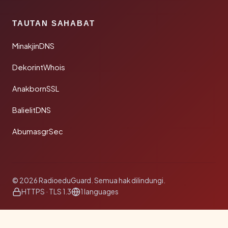
TAUTAN SAHABAT
MinakjinDNS
DekorintWhois
AnakbornSSL
BalielitDNS
AbumasgrSec
© 2026 RadioeduGuard. Semua hak dilindungi.
HTTPS · TLS 1.3
1 languages