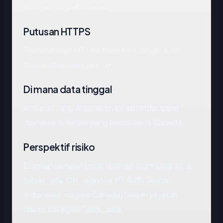
dengan proyek mapan.
Putusan HTTPS
Pemeriksaan HTTPS kami ke sutindo.com
disimpulkan dengan: OK.
Di mana data tinggal
Apa pun yang Anda kirim ke
sutindo.com
diproses di server yang berlokasi di Canada.
Perspektif risiko
Domain dengan profil sutindo.com (usia 26.2
tahun, SSL OK, registrar PT Ardh Global
Indonesia, negara Canada) biasanya jatuh
dalam kategori "very_safe".