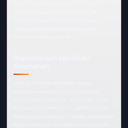
sunlife.co.id menggunakan SSL EV dari
DigiCert, domain berumur 26 tahun, dan
terdaftar melalui PT Cyberindo Aditama,
menunjukkan tingkat kematangan dan
keamanan teknis yang baik.
Reputasi dan Verifikasi
Keamanan
Sun Life Financial dikenal luas sebagai
perusahaan asuransi terpercaya dengan
reputasi global yang kuat. Situs sunlife.co.id
didukung oleh sertifikat SSL dari DigiCert dan
dihosting oleh Akamai di Polandia, memberikan
lapisan keamanan tambahan. Kombinasi usia