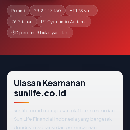
Poland
23.211.17.130
HTTPS Valid
26.2 tahun
PT Cyberindo Aditama
Diperbarui
3 bulan yang lalu
Ulasan Keamanan
sunlife.co.id
sunlife.co.id merupakan platform resmi dari
Sun Life Financial Indonesia yang bergerak
di industri asuransi dan perencanaan