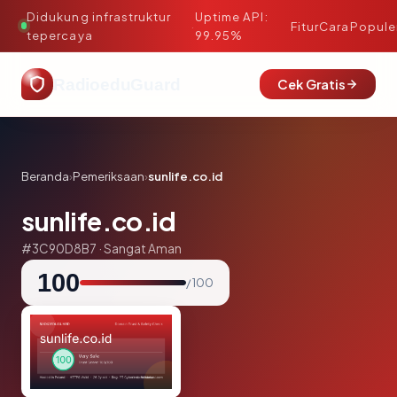
Didukung infrastruktur
Uptime API:
·
Fitur
Cara
Popule
tepercaya
99.95%
RadioeduGuard
Cek Gratis
Beranda
›
Pemeriksaan
›
sunlife.co.id
sunlife.co.id
#3C90D8B7 · Sangat Aman
100
/ 100