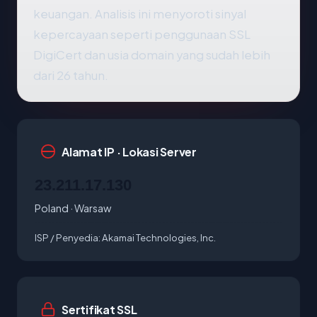
keuangan. Analisis ini menyoroti sinyal
kepercayaan seperti penggunaan SSL
DigiCert dan usia domain yang sudah lebih
dari 26 tahun.
Alamat IP · Lokasi Server
23.211.17.130
Poland · Warsaw
ISP / Penyedia:
Akamai Technologies, Inc.
Sertifikat SSL