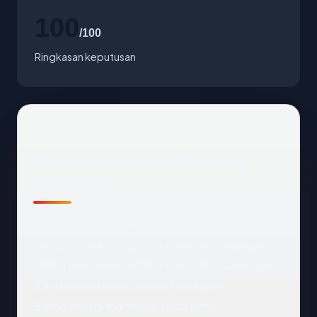
100
/100
Ringkasan keputusan
Tentang Sun Life Financial
Indonesia
Sun Life Financial Indonesia adalah bagian dari
Sun Life Financial, perusahaan jasa keuangan
global yang menyediakan produk asuransi jiwa
dan layanan perencanaan keuangan.
Beroperasi di Indonesia sejak lama,