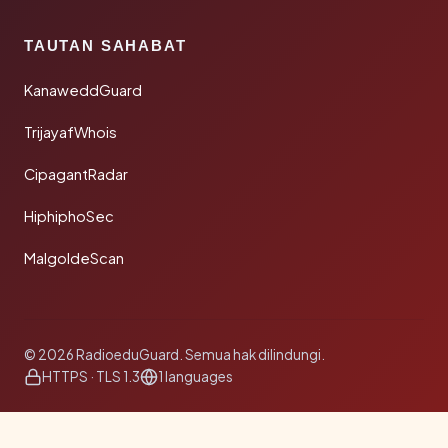
TAUTAN SAHABAT
KanaweddGuard
TrijayafWhois
CipagantRadar
HiphiphoSec
MalgoldeScan
© 2026 RadioeduGuard. Semua hak dilindungi.
HTTPS · TLS 1.3
1 languages