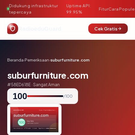
Didukung infrastruktur
Uptime API:
·
Fitur
Cara
Popule
tepercaya
99.95%
RadioeduGuard
Cek Gratis
Beranda
›
Pemeriksaan
›
suburfurniture.com
suburfurniture.com
#58ED618E · Sangat Aman
100
/ 100