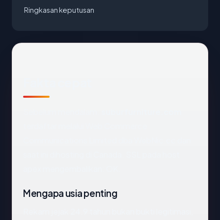
Ringkasan keputusan
Fakta cepat
Sebelum mendalam:
suburfurniture.com
terdaftar melalui Web Commerce
Communications Limited dba WebNic.cc dan
saat ini dihosting di Canada. SSL pada host
apex mengembalikan: OK.
Mengapa usia penting
Rekam jejak 24.9 tahun bukan bukti legitimasi,