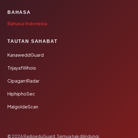
BAHASA
Bahasa Indonesia
TAUTAN SAHABAT
KanaweddGuard
TrijayafWhois
CipagantRadar
HiphiphoSec
MalgoldeScan
© 2026 RadioeduGuard. Semua hak dilindungi.