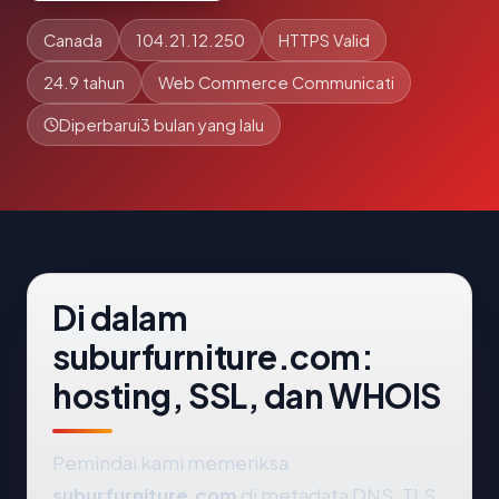
Canada
104.21.12.250
HTTPS Valid
24.9 tahun
Web Commerce Communicati
Diperbarui
3 bulan yang lalu
Di dalam
suburfurniture.com:
hosting, SSL, dan WHOIS
Pemindai kami memeriksa
suburfurniture.com
di metadata DNS, TLS,