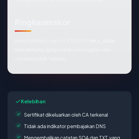
Ringkasan skor
suburfurniture.com → 100/100 (
very_safe
).
Nilai dihitung ulang setiap penyegaran dari
catatan publik terbaru.
Kelebihan
Sertifikat dikeluarkan oleh CA terkenal
Tidak ada indikator pembajakan DNS
Mengembalikan catatan SOA dan TXT yang