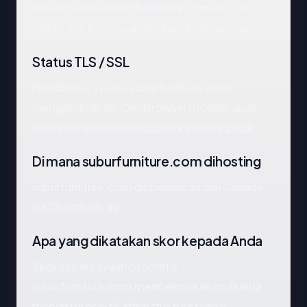
tetapi berarti
suburfurniture.com
punya
waktu untuk mengakumulasi sinyal reputasi.
Status TLS / SSL
Handshake TLS ke suburfurniture.com
mengembalikan: OK. Browser modern akan
memperingatkan pengguna ketika ini gagal.
Di mana suburfurniture.com dihosting
suburfurniture.com dioperasikan dari Canada
via Cloudflare, Inc..
Apa yang dikatakan skor kepada Anda
Skor kepercayaan otomatis
suburfurniture.com mencerminkan apakah ia
mengikuti praktik infrastruktur standar.