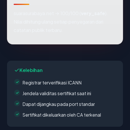
suarasurabaya.net → 100/100 (
very_safe
).
Nilai dihitung ulang setiap penyegaran dari
catatan publik terbaru.
Kelebihan
Registrar terverifikasi ICANN
Jendela validitas sertifikat saat ini
Dapat dijangkau pada port standar
Sertifikat dikeluarkan oleh CA terkenal