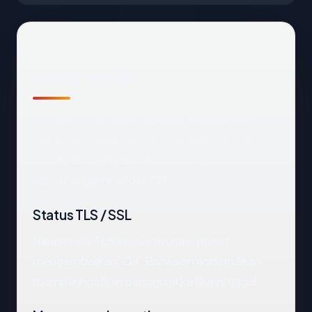
Fakta cepat
Sebelum mendalam:
suarasurabaya.net
terdaftar melalui Tucows Domains Inc. dan
saat ini dihosting di Canada. SSL pada host
apex mengembalikan: OK.
Status TLS / SSL
Handshake TLS ke suarasurabaya.net
mengembalikan: OK. Browser modern akan
memperingatkan pengguna ketika ini gagal.