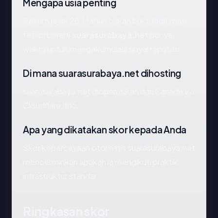
Mengapa usia penting
Rekam jejak 26.1 tahun bukan bukti legitimasi,
tetapi berarti
suarasurabaya.net
punya
waktu untuk mengakumulasi sinyal reputasi.
Di mana suarasurabaya.net dihosting
suarasurabaya.net dioperasikan dari Canada via
Cloudflare, Inc..
Apa yang dikatakan skor kepada Anda
Skor kepercayaan otomatis suarasurabaya.net
mencerminkan apakah ia mengikuti praktik
infrastruktur standar.
Ringkasan skor