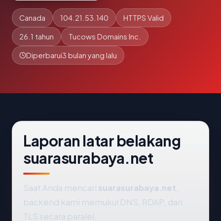
Canada
104.21.53.140
HTTPS Valid
26.1 tahun
Tucows Domains Inc.
Diperbarui
3 bulan yang lalu
Laporan latar belakang
suarasurabaya.net
Saat Anda mencari
suarasurabaya.net
,
backend kami memukul DNS, RDAP, dan
TLS secara paralel.