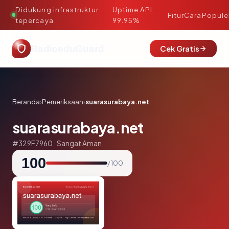
Didukung infrastruktur
Uptime API:
·
Fitur
Cara
Popule
tepercaya
99.95%
RadioeduGuard
Cek Gratis
Beranda
›
Pemeriksaan
›
suarasurabaya.net
suarasurabaya.net
#329F7960 · Sangat Aman
100
/ 100