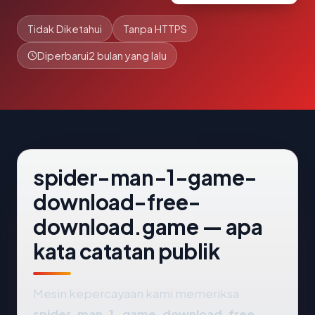
Tidak Diketahui
Tanpa HTTPS
Diperbarui
2 bulan yang lalu
spider-man-1-game-
download-free-
download.game — apa
kata catatan publik
Mesin kepercayaan kami memeriksa
spider-man-1-game-download-free-