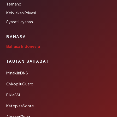
Tentang
Kebijakan Privasi
Syarat Layanan
BAHASA
Bahasa Indonesia
TAUTAN SAHABAT
MinakjinDNS
CvkopiluGuard
EiklaSSL
KafepisaScore
AlgaspriTrust