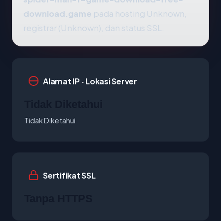
download.game
pada hosting Unknown,
registrar (Unknown), dan status SSL.
Alamat IP · Lokasi Server
Tidak Diketahui
Tidak Diketahui
Sertifikat SSL
Tanpa HTTPS