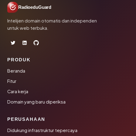
RadioeduGuard
Intelijen domain otomatis dan independen
untuk web terbuka.
PRODUK
Beranda
Fitur
Cara kerja
Domain yang baru diperiksa
PERUSAHAAN
Didukung infrastruktur tepercaya