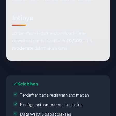
Intinya
spider-man-1-game-download-free-
download.game berakhir di
40/100
— itu
moderate
dalam skala kami.
Kelebihan
Terdaftar pada registrar yang mapan
Konfigurasi nameserver konsisten
Data WHOIS dapat diakses