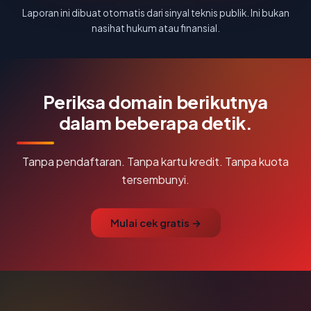
Laporan ini dibuat otomatis dari sinyal teknis publik. Ini bukan
nasihat hukum atau finansial.
Periksa domain berikutnya
dalam beberapa detik.
Tanpa pendaftaran. Tanpa kartu kredit. Tanpa kuota
tersembunyi.
Mulai cek gratis →