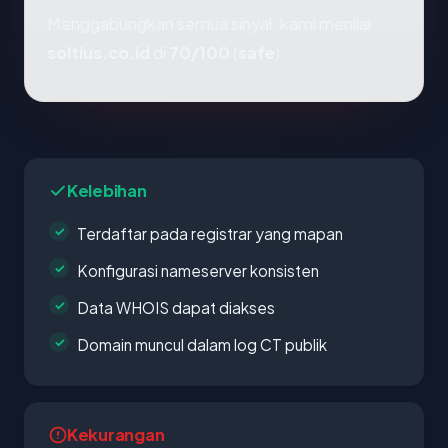
Menggabungkan semua sinyal, kami menilai
soltius.co.id
di
70/100
(
safe
).
Kelebihan
Terdaftar pada registrar yang mapan
Konfigurasi nameserver konsisten
Data WHOIS dapat diakses
Domain muncul dalam log CT publik
Kekurangan