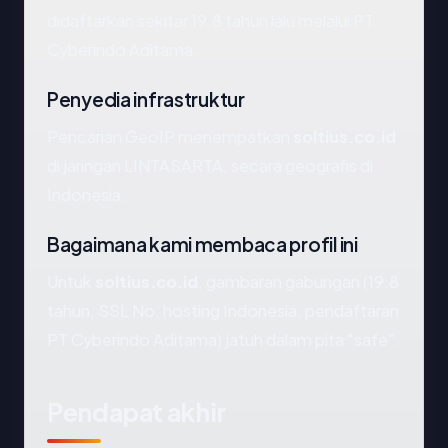
didaftarkan sekitar 19.8 tahun lalu melalui PT
Cyberindo Aditama.
Penyedia infrastruktur
Pencarian GeoIP menempatkan
soltius.co.id
di jaringan LINTASARTA, secara geografis di
Indonesia.
Bagaimana kami membaca profil ini
Untuk
soltius.co.id
, gambaran gabungan (19.8
tahun, SSL No, hosting Indonesia, pendaftaran
PT Cyberindo Aditama) jatuh dalam pita "safe".
Pendapat akhir