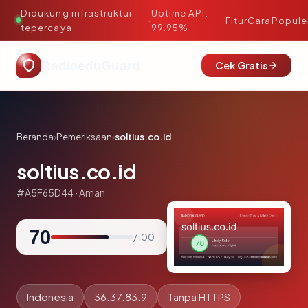
Didukung infrastruktur
Uptime API:
·
Fitur
Cara
Popule
tepercaya
99.95%
RadioeduGuard
Cek Gratis
Beranda
›
Pemeriksaan
›
soltius.co.id
soltius.co.id
#A5F65D44 · Aman
70
/ 100
Indonesia
36.37.83.9
Tanpa HTTPS