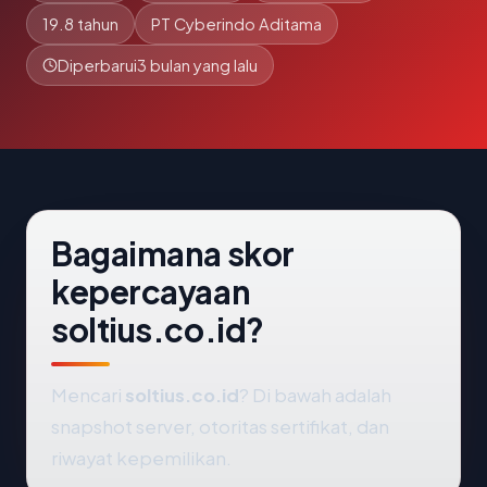
19.8 tahun
PT Cyberindo Aditama
Diperbarui
3 bulan yang lalu
Bagaimana skor
kepercayaan
soltius.co.id?
Mencari
soltius.co.id
? Di bawah adalah
snapshot server, otoritas sertifikat, dan
riwayat kepemilikan.