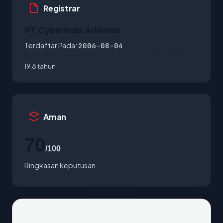
Registrar
PT Cyberindo Aditama
Terdaftar Pada:
2006-08-04
19.8 tahun
Aman
70
/100
Ringkasan keputusan