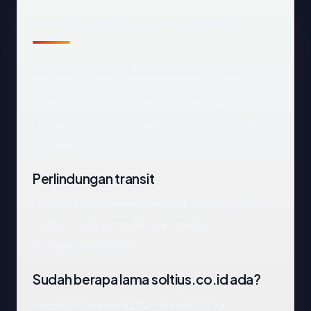
Ringkasan catatan publik
Dari catatan publik yang terkait dengan
soltius.co.id
, kami mengekstrak empat
anchor: negara Indonesia, registrar PT
Cyberindo Aditama, usia 19.8 tahun, status
enkripsi No.
Perlindungan transit
Untuk data dalam transit antara pengguna dan
soltius.co.id, pemeriksaan enkripsi
mengembalikan: No.
Sudah berapa lama soltius.co.id ada?
Menurut catatan RDAP, soltius.co.id