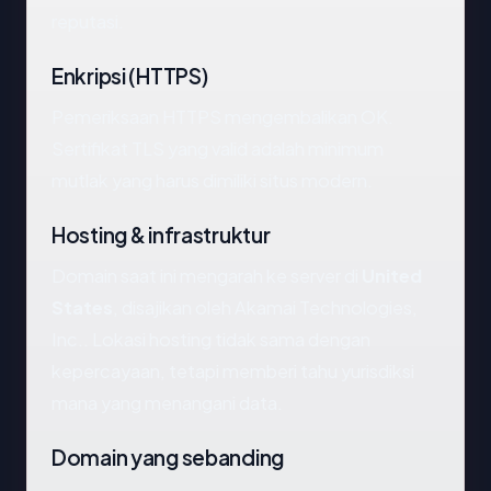
reputasi.
Enkripsi (HTTPS)
Pemeriksaan HTTPS mengembalikan OK.
Sertifikat TLS yang valid adalah minimum
mutlak yang harus dimiliki situs modern.
Hosting & infrastruktur
Domain saat ini mengarah ke server di
United
States
, disajikan oleh Akamai Technologies,
Inc.. Lokasi hosting tidak sama dengan
kepercayaan, tetapi memberi tahu yurisdiksi
mana yang menangani data.
Domain yang sebanding