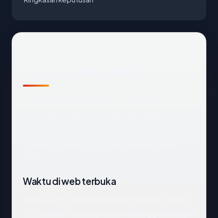
Apa yang kami amati
Melihat
smole.com
dari luar, titik data
terpenting adalah negara hosting (United
States), status SSL (OK), dan registrar
(GoDaddy Online Services Cayman Islands
Ltd.).
Waktu di web terbuka
smole.com telah terlihat di DNS publik sekitar
22.5 tahun. Itu cukup untuk meninggalkan jejak