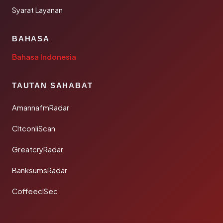
Syarat Layanan
BAHASA
Bahasa Indonesia
TAUTAN SAHABAT
AmannafmRadar
CltconliScan
GreatcryRadar
BanksumsRadar
CoffeeclSec