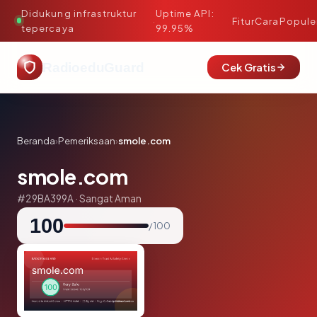
Didukung infrastruktur
Uptime API:
·
Fitur
Cara
Popule
tepercaya
99.95%
RadioeduGuard
Cek Gratis
Beranda
›
Pemeriksaan
›
smole.com
smole.com
#29BA399A · Sangat Aman
100
/ 100