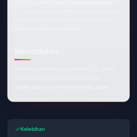
Situs dengan metadata serupa
smole.com
—
22.5 tahun, hosting United States, SSL valid —
biasanya mencakup baik bisnis sah maupun
cangkang yang diganti merek.
Kesimpulan
Setelah memadukan sinyal DNS, TLS, RDAP,
dan GeoIP, skor otomatis kami untuk
smole.com
ada di
100/100
(
very_safe
).
Kelebihan