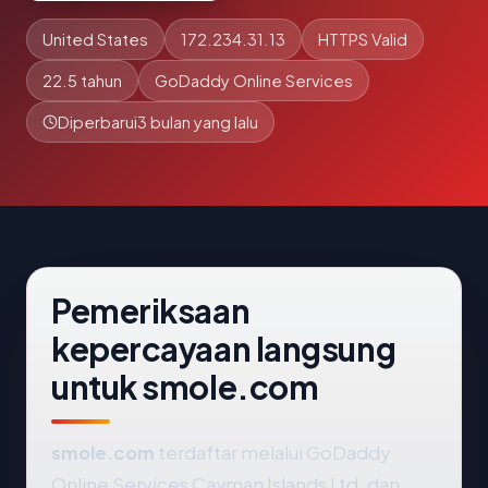
United States
172.234.31.13
HTTPS Valid
22.5 tahun
GoDaddy Online Services
Diperbarui
3 bulan yang lalu
Pemeriksaan
kepercayaan langsung
untuk smole.com
smole.com
terdaftar melalui GoDaddy
Online Services Cayman Islands Ltd. dan