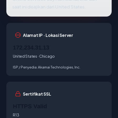
saat ini disajikan dari United States.
Alamat IP · Lokasi Server
172.234.31.13
United States · Chicago
ISP / Penyedia:
Akamai Technologies, Inc.
Sertifikat SSL
HTTPS Valid
R13