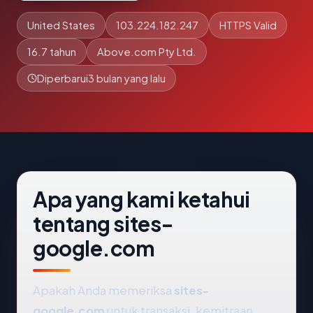
United States
103.224.182.247
HTTPS Valid
16.7 tahun
Above.com Pty Ltd.
Diperbarui
3 bulan yang lalu
Apa yang kami ketahui
tentang sites-
google.com
Apakah Anda memeriksa
sites-
google.com
untuk transaksi, kemitraan,