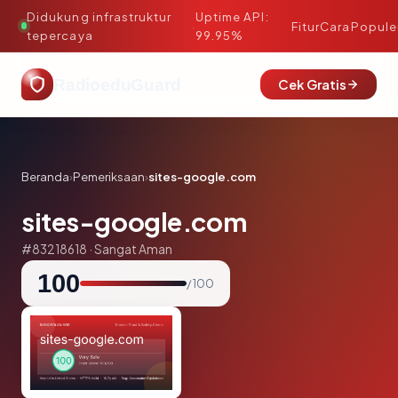
Didukung infrastruktur
Uptime API:
·
Fitur
Cara
Popule
tepercaya
99.95%
RadioeduGuard
Cek Gratis
Beranda
›
Pemeriksaan
›
sites-google.com
sites-google.com
#83218618 · Sangat Aman
100
/ 100