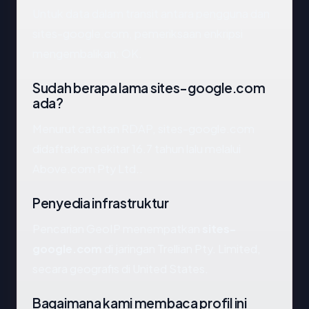
Untuk data dalam transit antara pengguna dan
sites-google.com, pemeriksaan enkripsi
mengembalikan: OK.
Sudah berapa lama sites-google.com
ada?
Menurut catatan RDAP, sites-google.com
didaftarkan sekitar 16.7 tahun lalu melalui
Above.com Pty Ltd..
Penyedia infrastruktur
Pencarian GeoIP menempatkan
sites-
google.com
di jaringan Trellian Pty. Limited,
secara geografis di United States.
Bagaimana kami membaca profil ini