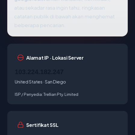
atau sekadar rasa ingin tahu, ringkasan
catatan publik di bawah akan menghemat
beberapa pencarian.
Alamat IP · Lokasi Server
103.224.182.247
United States · San Diego
ISP / Penyedia:
Trellian Pty. Limited
Sertifikat SSL