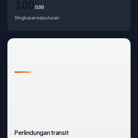
100
/100
Ringkasan keputusan
Ringkasan catatan publik
Dari catatan publik yang terkait dengan
sites-
google.com
, kami mengekstrak empat
anchor: negara United States, registrar
Above.com Pty Ltd., usia 16.7 tahun, status
enkripsi OK.
Perlindungan transit