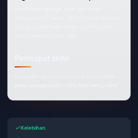
Untuk
sites-google.com
, gambaran
gabungan (16.7 tahun, SSL OK, hosting United
States, pendaftaran Above.com Pty Ltd.)
jatuh dalam pita "very_safe".
Pendapat akhir
Menggabungkan semua sinyal, kami menilai
sites-google.com
di
100/100
(
very_safe
).
Kelebihan