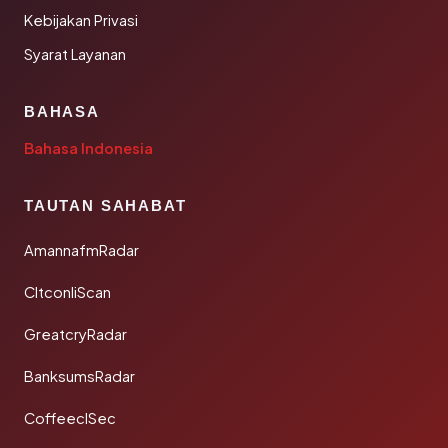
Kebijakan Privasi
Syarat Layanan
BAHASA
Bahasa Indonesia
TAUTAN SAHABAT
AmannafmRadar
CltconliScan
GreatcryRadar
BanksumsRadar
CoffeeclSec