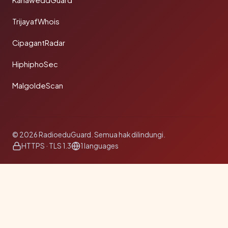
KanaweddGuard
TrijayafWhois
CipagantRadar
HiphiphoSec
MalgoldeScan
© 2026 RadioeduGuard. Semua hak dilindungi.
HTTPS · TLS 1.3
1 languages