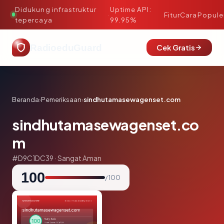
Didukung infrastruktur
Uptime API:
·
Fitur
Cara
Popule
tepercaya
99.95%
RadioeduGuard
Cek Gratis
Beranda
›
Pemeriksaan
›
sindhutamasewagenset.com
sindhutamasewagenset.co
m
#D9C1DC39 · Sangat Aman
100
/ 100