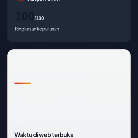
100
/100
Ringkasan keputusan
Apa yang kami amati
Melihat
sindhutamasewagenset.com
dari
luar, titik data terpenting adalah negara hosting
(United States), status SSL (OK), dan registrar
(OnlineNIC, Inc.).
Waktu di web terbuka