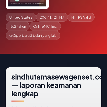
United States
206.41.121.147
HTTPS Valid
15.2 tahun
OnlineNIC, Inc.
Diperbarui
3 bulan yang lalu
sindhutamasewagenset.co
— laporan keamanan
lengkap