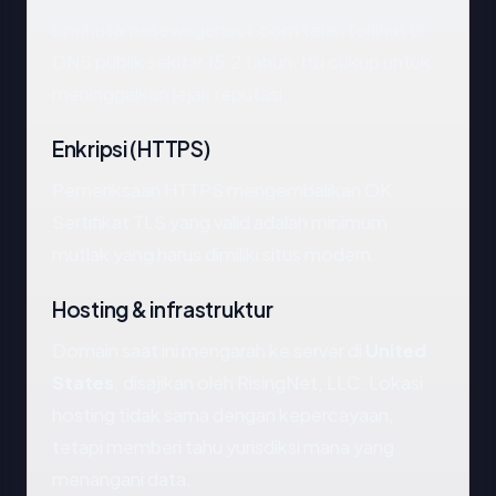
sindhutamasewagenset.com telah terlihat di
DNS publik sekitar 15.2 tahun. Itu cukup untuk
meninggalkan jejak reputasi.
Enkripsi (HTTPS)
Pemeriksaan HTTPS mengembalikan OK.
Sertifikat TLS yang valid adalah minimum
mutlak yang harus dimiliki situs modern.
Hosting & infrastruktur
Domain saat ini mengarah ke server di
United
States
, disajikan oleh RisingNet, LLC. Lokasi
hosting tidak sama dengan kepercayaan,
tetapi memberi tahu yurisdiksi mana yang
menangani data.