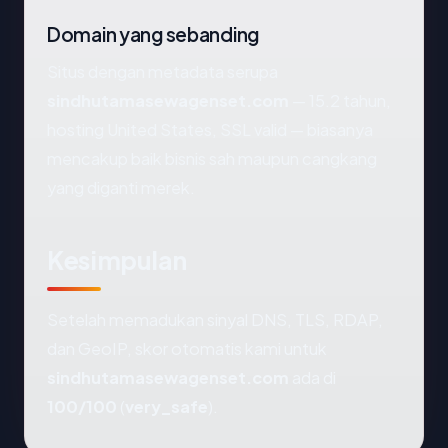
Domain yang sebanding
Situs dengan metadata serupa
sindhutamasewagenset.com
— 15.2 tahun,
hosting United States, SSL valid — biasanya
mencakup baik bisnis sah maupun cangkang
yang diganti merek.
Kesimpulan
Setelah memadukan sinyal DNS, TLS, RDAP,
dan GeoIP, skor otomatis kami untuk
sindhutamasewagenset.com
ada di
100/100
(
very_safe
).