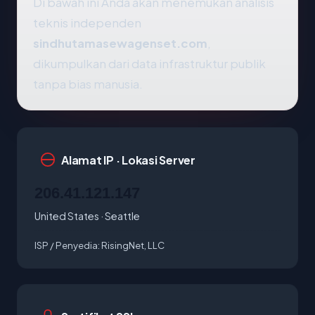
Di bawah ini Anda akan menemukan analisis
teknis independen
sindhutamasewagenset.com
,
dikumpulkan dari data infrastruktur publik
tanpa bias manusia.
Alamat IP · Lokasi Server
206.41.121.147
United States · Seattle
ISP / Penyedia:
RisingNet, LLC