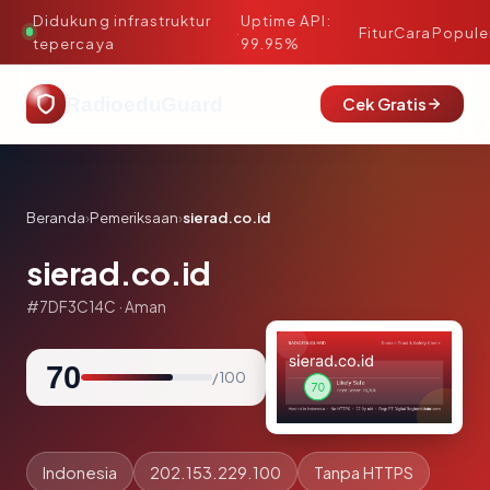
Didukung infrastruktur
Uptime API:
·
Fitur
Cara
Popule
tepercaya
99.95%
RadioeduGuard
Cek Gratis
Beranda
›
Pemeriksaan
›
sierad.co.id
sierad.co.id
#7DF3C14C · Aman
70
/ 100
Indonesia
202.153.229.100
Tanpa HTTPS