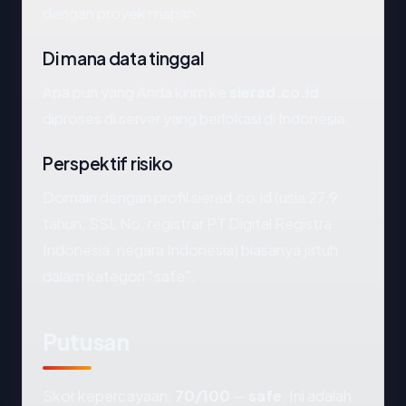
dengan proyek mapan.
Di mana data tinggal
Apa pun yang Anda kirim ke
sierad.co.id
diproses di server yang berlokasi di Indonesia.
Perspektif risiko
Domain dengan profil sierad.co.id (usia 27.9
tahun, SSL No, registrar PT Digital Registra
Indonesia, negara Indonesia) biasanya jatuh
dalam kategori "safe".
Putusan
Skor kepercayaan:
70/100
—
safe
. Ini adalah