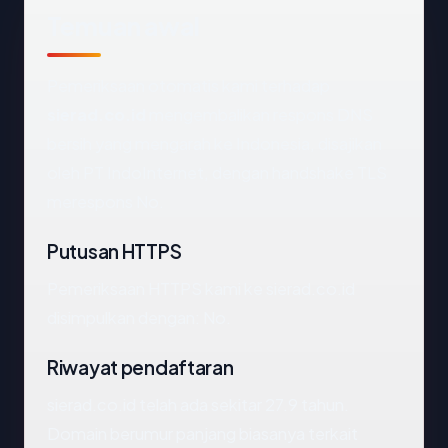
Temuan awal
Pemeriksaan otomatis kami terhadap
sierad.co.id
mengembalikan respons DNS
bersih yang mengarah ke Indonesia, disajikan
oleh PT IndoInternet, dengan handshake TLS
merespons No.
Putusan HTTPS
Pemeriksaan HTTPS kami ke sierad.co.id
disimpulkan dengan: No.
Riwayat pendaftaran
sierad.co.id telah ada sekitar 27.9 tahun.
Domain berumur panjang biasanya terkait