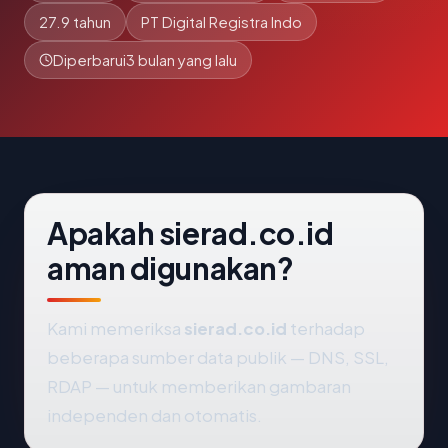
27.9 tahun
PT Digital Registra Indo
Diperbarui
3 bulan yang lalu
Apakah sierad.co.id
aman digunakan?
Kami memeriksa
sierad.co.id
terhadap
beberapa sumber data publik — DNS, SSL,
RDAP — untuk memberikan gambaran
independen dan otomatis.