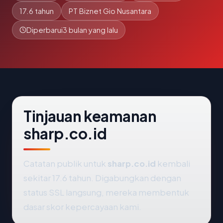
17.6 tahun
PT Biznet Gio Nusantara
Diperbarui
3 bulan yang lalu
Tinjauan keamanan
sharp.co.id
Catatan publik untuk
sharp.co.id
kembali
sekitar 17.6 tahun. Digabungkan dengan
status SSL langsung, mereka membentuk
dasar skor kepercayaan kami.