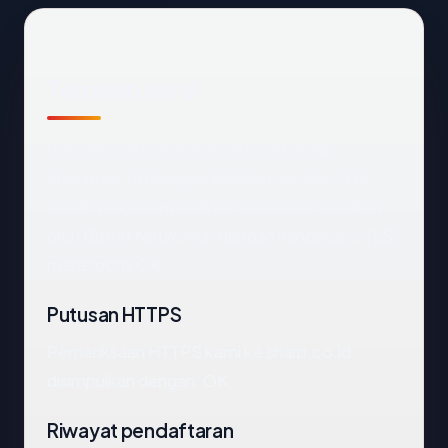
Temuan awal
Pemeriksaan otomatis kami terhadap
sharp.co.id
mengembalikan respons DNS
bersih yang mengarah ke Indonesia, disajikan
oleh Biznet Networks, dengan handshake TLS
merespons OK.
Putusan HTTPS
Pemeriksaan HTTPS kami ke sharp.co.id
disimpulkan dengan: OK.
Riwayat pendaftaran