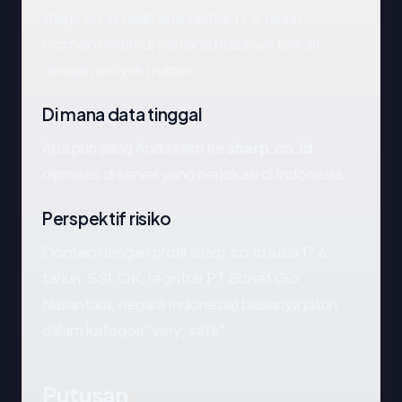
sharp.co.id telah ada sekitar 17.6 tahun.
Domain berumur panjang biasanya terkait
dengan proyek mapan.
Di mana data tinggal
Apa pun yang Anda kirim ke
sharp.co.id
diproses di server yang berlokasi di Indonesia.
Perspektif risiko
Domain dengan profil sharp.co.id (usia 17.6
tahun, SSL OK, registrar PT Biznet Gio
Nusantara, negara Indonesia) biasanya jatuh
dalam kategori "very_safe".
Putusan