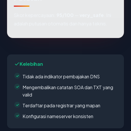
Skor kepercayaan:
95/100
—
very_safe
. Ini
adalah putusan otomatis dan hanya teknis.
Kelebihan
Tidak ada indikator pembajakan DNS
Mengembalikan catatan SOA dan TXT yang
valid
Terdaftar pada registrar yang mapan
Konfigurasi nameserver konsisten