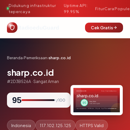
Didukung infrastruktur
Uptime API:
·
Fitur
Cara
Popule
tepercaya
99.95%
RadioeduGuard
Cek Gratis
Beranda
›
Pemeriksaan
›
sharp.co.id
sharp.co.id
#2D3B526A · Sangat Aman
95
/ 100
Indonesia
117.102.125.125
HTTPS Valid