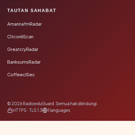
TAUTAN SAHABAT
AmannafmRadar
CltconliScan
GreatcryRadar
BanksumsRadar
CoffeeclSec
© 2026 RadioeduGuard. Semua hak dilindungi.
HTTPS · TLS 1.3
1 languages