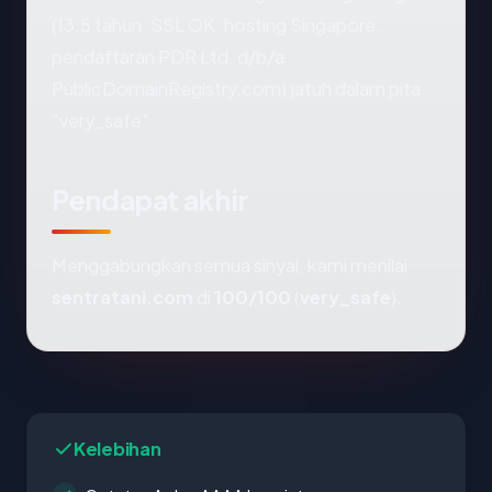
(13.5 tahun, SSL OK, hosting Singapore,
pendaftaran PDR Ltd. d/b/a
PublicDomainRegistry.com) jatuh dalam pita
"very_safe".
Pendapat akhir
Menggabungkan semua sinyal, kami menilai
sentratani.com
di
100/100
(
very_safe
).
Kelebihan