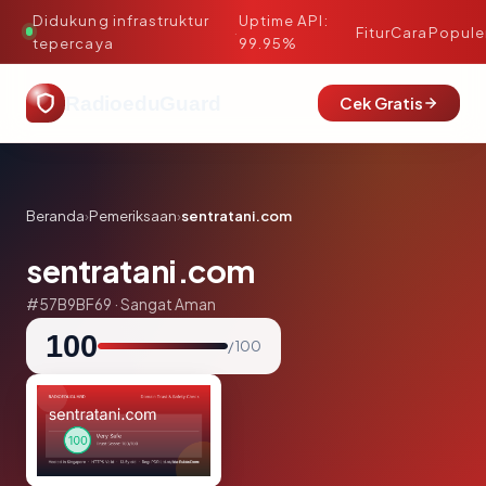
Didukung infrastruktur
Uptime API:
·
Fitur
Cara
Popule
tepercaya
99.95%
RadioeduGuard
Cek Gratis
Beranda
›
Pemeriksaan
›
sentratani.com
sentratani.com
#57B9BF69 · Sangat Aman
100
/ 100