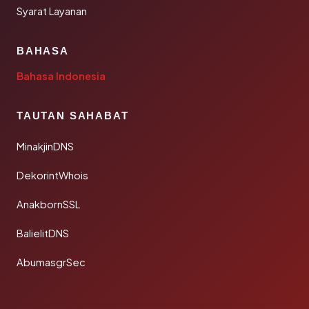
Syarat Layanan
BAHASA
Bahasa Indonesia
TAUTAN SAHABAT
MinakjinDNS
DekorintWhois
AnakbornSSL
BalielitDNS
AbumasgrSec