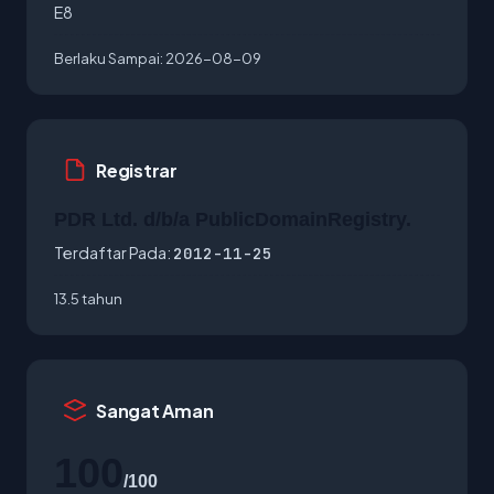
E8
Berlaku Sampai:
2026-08-09
Registrar
PDR Ltd. d/b/a PublicDomainRegistry.
Terdaftar Pada:
2012-11-25
13.5 tahun
Sangat Aman
100
/100