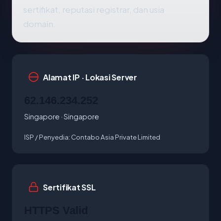
sertifikat, reputasi registrar, dan usia
domain.
Alamat IP · Lokasi Server
62.146.234.252
Singapore · Singapore
ISP / Penyedia:
Contabo Asia Private Limited
Sertifikat SSL
HTTPS Valid