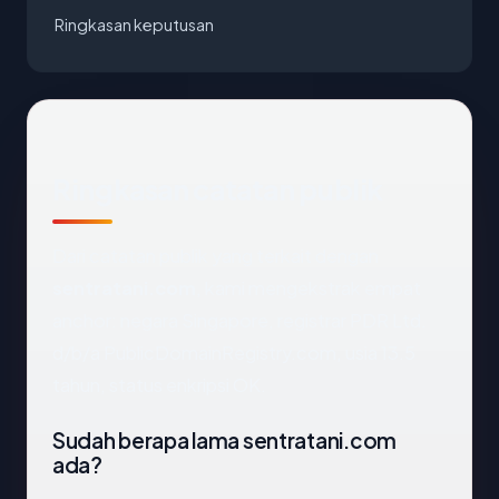
Ringkasan keputusan
Ringkasan catatan publik
Dari catatan publik yang terkait dengan
sentratani.com
, kami mengekstrak empat
anchor: negara Singapore, registrar PDR Ltd.
d/b/a PublicDomainRegistry.com, usia 13.5
tahun, status enkripsi OK.
Sudah berapa lama sentratani.com
ada?