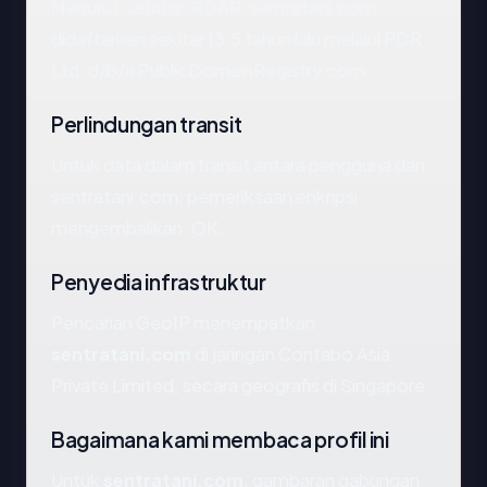
Menurut catatan RDAP, sentratani.com
didaftarkan sekitar 13.5 tahun lalu melalui PDR
Ltd. d/b/a PublicDomainRegistry.com.
Perlindungan transit
Untuk data dalam transit antara pengguna dan
sentratani.com, pemeriksaan enkripsi
mengembalikan: OK.
Penyedia infrastruktur
Pencarian GeoIP menempatkan
sentratani.com
di jaringan Contabo Asia
Private Limited, secara geografis di Singapore.
Bagaimana kami membaca profil ini
Untuk
sentratani.com
, gambaran gabungan