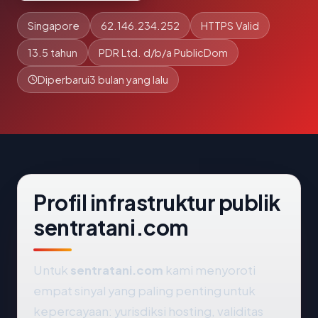
Singapore
62.146.234.252
HTTPS Valid
13.5 tahun
PDR Ltd. d/b/a PublicDom
Diperbarui
3 bulan yang lalu
Profil infrastruktur publik
sentratani.com
Untuk
sentratani.com
kami menyoroti
empat sinyal yang paling penting untuk
kepercayaan: yurisdiksi hosting, validitas