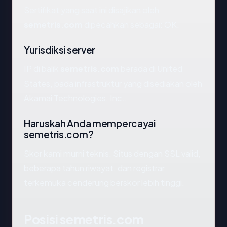
Sertifikat yang saat ini disajikan oleh
semetris.com
dipecahkan sebagai: OK.
Yurisdiksi server
IP di balik
semetris.com
berada di United
States, pada infrastruktur yang disediakan oleh
Akamai Technologies, Inc..
Haruskah Anda mempercayai
semetris.com?
Skor kami murni teknis. Situs dengan SSL valid,
beberapa tahun riwayat, dan registrar
terkemuka cenderung berskor lebih tinggi.
Posisi semetris.com