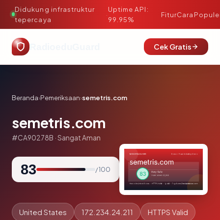
Didukung infrastruktur
Uptime API:
·
Fitur
Cara
Popule
tepercaya
99.95%
RadioeduGuard
Cek Gratis
Beranda
›
Pemeriksaan
›
semetris.com
semetris.com
#CA90278B · Sangat Aman
83
/ 100
United States
172.234.24.211
HTTPS Valid