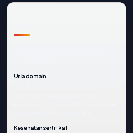
Sekilas
Cara tercepat membaca
semetris.com
:
negara United States, usia 1 tahun, SSL OK,
registrar NameCheap, Inc..
Usia domain
Domain telah terdaftar selama sekitar 1 tahun,
yang menempatkannya dalam kategori
kematangan "established". Domain yang lebih
tua secara statistik kurang berisiko.
Kesehatan sertifikat