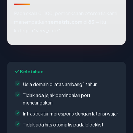
Pada skala 0-100, pemeriksaan otomatis kami
menempatkan
semetris.com
di
83
— itu
kategori "very_safe".
Kelebihan
Usia domain di atas ambang 1 tahun
Tidak ada jejak pemindaian port
mencurigakan
Infrastruktur merespons dengan latensi wajar
Tidak ada hits otomatis pada blocklist