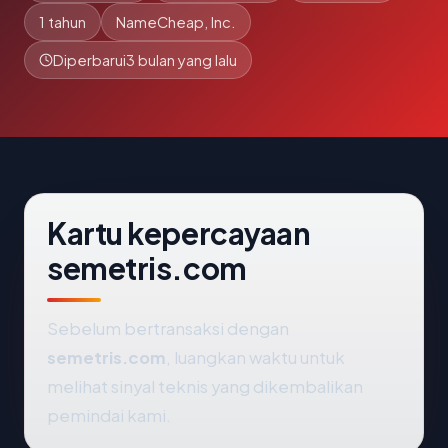
1 tahun
NameCheap, Inc.
Diperbarui
3 bulan yang lalu
Kartu kepercayaan
semetris.com
Sebelum bertransaksi dengan
semetris.com
, luangkan waktu untuk
melihat sinyal teknis yang dikembalikan
pemindai kami.