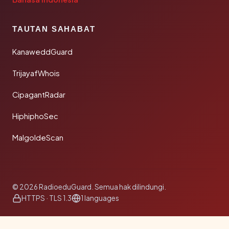
TAUTAN SAHABAT
KanaweddGuard
TrijayafWhois
CipagantRadar
HiphiphoSec
MalgoldeScan
© 2026 RadioeduGuard. Semua hak dilindungi.
HTTPS · TLS 1.3
1 languages