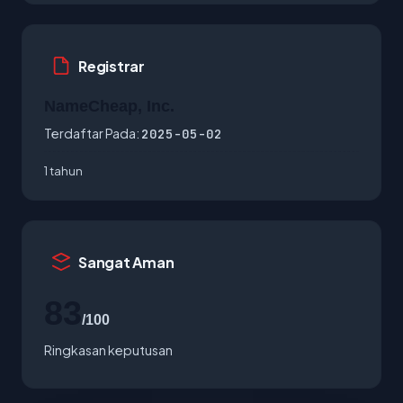
Registrar
NameCheap, Inc.
Terdaftar Pada:
2025-05-02
1 tahun
Sangat Aman
83
/100
Ringkasan keputusan