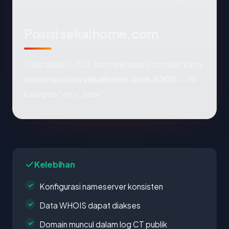
Posisi sekaihome.com
Pada skala 0-100, pemeriksaan otomatis kami
menempatkan
sekaihome.com
di
100
— itu
kategori "very_safe".
Kelebihan
Konfigurasi nameserver konsisten
Data WHOIS dapat diakses
Domain muncul dalam log CT publik