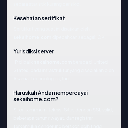
secara statistik kurang berisiko.
Kesehatan sertifikat
Sertifikat yang saat ini disajikan oleh
sekaihome.com
dipecahkan sebagai: OK.
Yurisdiksi server
IP di balik
sekaihome.com
berada di United
States, pada infrastruktur yang disediakan oleh
Akamai Technologies, Inc..
Haruskah Anda mempercayai
sekaihome.com?
Skor kami murni teknis. Situs dengan SSL valid,
beberapa tahun riwayat, dan registrar
terkemuka cenderung berskor lebih tinggi.