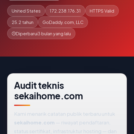
United States
172.238.176.31
HTTPS Valid
25.2 tahun
GoDaddy.com, LLC
Diperbarui
3 bulan yang lalu
Audit teknis
sekaihome.com
Kami menarik catatan publik terbaru untuk
sekaihome.com
— riwayat pendaftaran,
status sertifikat, infrastruktur hosting — dan