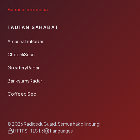
Bahasa Indonesia
TAUTAN SAHABAT
AmannafmRadar
CltconliScan
GreatcryRadar
BanksumsRadar
CoffeeclSec
© 2026 RadioeduGuard. Semua hak dilindungi.
HTTPS · TLS 1.3
1 languages