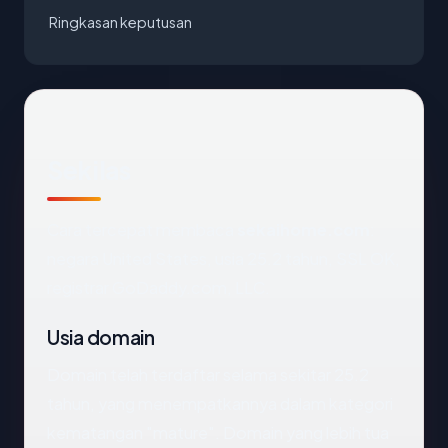
Ringkasan keputusan
Sekilas
Cara tercepat membaca
sekaihome.com
:
negara United States, usia 25.2 tahun, SSL OK,
registrar GoDaddy.com, LLC.
Usia domain
Domain telah terdaftar selama sekitar 25.2
tahun, yang menempatkannya dalam kategori
kematangan "mature". Domain yang lebih tua