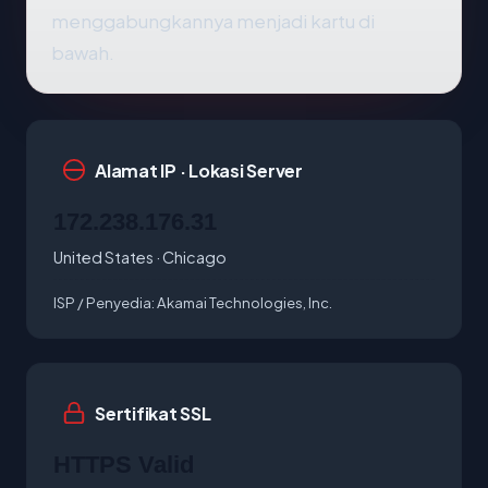
menggabungkannya menjadi kartu di
bawah.
Alamat IP · Lokasi Server
172.238.176.31
United States · Chicago
ISP / Penyedia:
Akamai Technologies, Inc.
Sertifikat SSL
HTTPS Valid