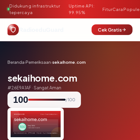
Didukung infrastruktur
Uptime API:
·
Fitur
Cara
Popule
tepercaya
99.95%
RadioeduGuard
Cek Gratis
Beranda
›
Pemeriksaan
›
sekaihome.com
sekaihome.com
#26E9A1AF · Sangat Aman
100
/ 100