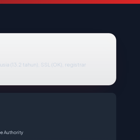
usia (13.2 tahun), SSL (OK), registrar
e Authority