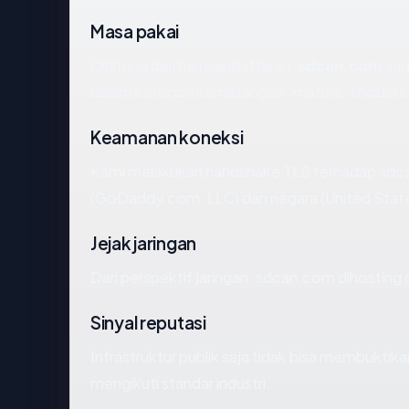
Masa pakai
Dihitung dari hari pendaftaran,
sdcan.com
sud
dalam kategori kematangan "mature" model k
Keamanan koneksi
Kami melakukan handshake TLS terhadap sdca
(GoDaddy.com, LLC) dan negara (United State
Jejak jaringan
Dari perspektif jaringan, sdcan.com dihosting
Sinyal reputasi
Infrastruktur publik saja tidak bisa membukti
mengikuti standar industri.