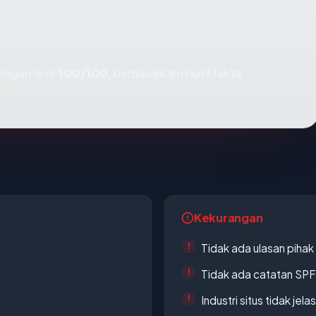
engan skor
100/100
, berdasarkan murni fakta
Kekurangan
Tidak ada ulasan piha
Tidak ada catatan SP
Industri situs tidak jelas