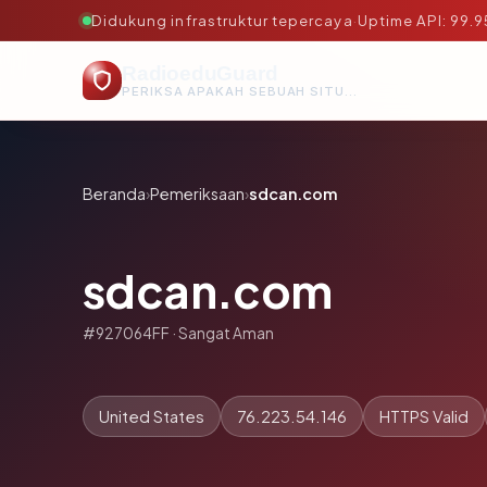
Didukung infrastruktur tepercaya
·
Uptime API: 99.
RadioeduGuard
PERIKSA APAKAH SEBUAH SITUS AMAN, TEPERCAYA, DAN TERVERIFIKASI DALAM HITUNGAN DETIK.
Beranda
›
Pemeriksaan
›
sdcan.com
sdcan.com
#927064FF · Sangat Aman
United States
76.223.54.146
HTTPS Valid