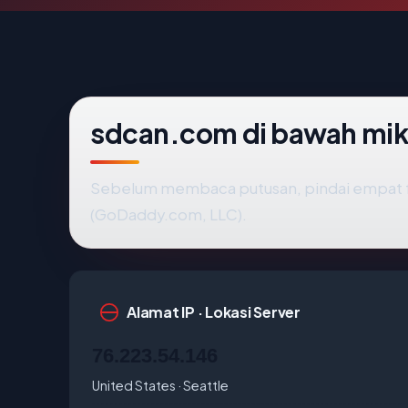
sdcan.com di bawah mi
Sebelum membaca putusan, pindai empat f
(GoDaddy.com, LLC).
Alamat IP · Lokasi Server
76.223.54.146
United States · Seattle