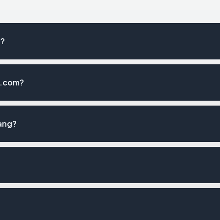
g?
n.com?
ang?