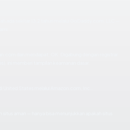
ah ada sekitar 13.2 tahun melalui GoDaddy.com, LLC —
ami.
n.com dan mendapat: OK. Digabung dengan registrar
s), ini memberi tampilan keamanan dasar.
 di United States melalui Amazon.com, Inc..
kan situs aman — hanya bisa menunjukkan apakah situs