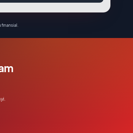
 finansial.
lam
yi.