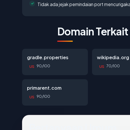
Tidak ada jejak pemindaian port mencurigak
Domain Terkait
gradle.properties
wikipedia.org
90/100
70/100
US
US
primarent.com
90/100
US
Pertanyaan Umum