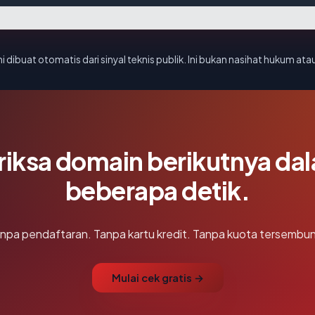
i dibuat otomatis dari sinyal teknis publik. Ini bukan nasihat hukum atau
riksa domain berikutnya da
beberapa detik.
npa pendaftaran. Tanpa kartu kredit. Tanpa kuota tersembun
Mulai cek gratis →