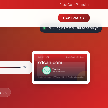
Fitur
Cara
Populer
Cek Gratis
Didukung infrastruktur tepercaya
/ 100
 lalu