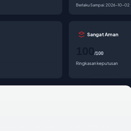
Berlaku Sampai:
2026-10-02
Sangat Aman
100
/100
Ringkasan keputusan
 di United States, ISP Amazon.com, Inc., HTTPS OK.