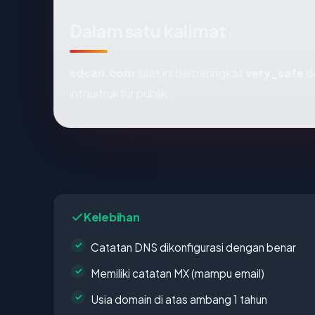
Dalam satu kalimat
sdcan.com
saat ini berperingkat
very_safe
d
infrastruktur publik.
Kelebihan
Catatan DNS dikonfigurasi dengan benar
Memiliki catatan MX (mampu email)
Usia domain di atas ambang 1 tahun