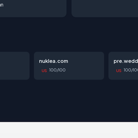
an
nuklea.com
pre.wedd
100/100
100/10
US
US