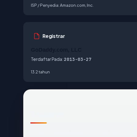
ISP / Penyedia:
Amazon.com, Inc.
Registrar
GoDaddy.com, LLC
Terdaftar Pada:
2013-03-27
13.2 tahun
Snapshot
Snapshot
sdcan.com
: 13.2 tahun, dihosting