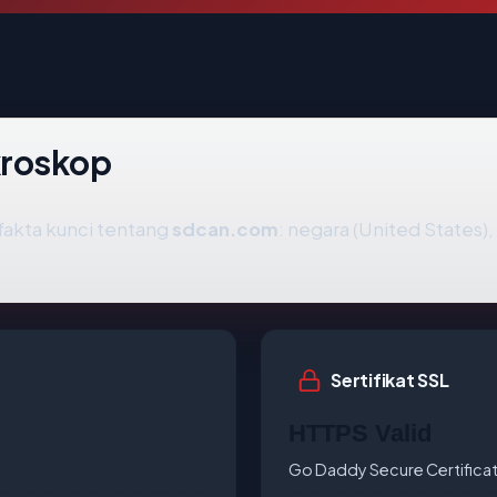
kroskop
akta kunci tentang
sdcan.com
: negara (United States), 
Sertifikat SSL
HTTPS Valid
Go Daddy Secure Certificat