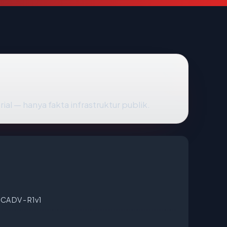
rial — hanya fakta infrastruktur publik.
CA DV - R1v1