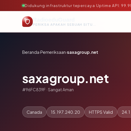
Didukung infrastruktur tepercaya
·
Uptime API: 99.
RadioeduGuard
PERIKSA APAKAH SEBUAH SITUS AMAN, TEPERCAYA, DAN TERVERIFIKASI DALAM HITUNGAN DETIK.
Beranda
›
Pemeriksaan
›
saxagroup.net
saxagroup.net
#96FC839F · Sangat Aman
Canada
15.197.240.20
HTTPS Valid
24.1