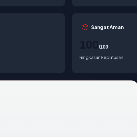
Sangat Aman
100
/100
Ringkasan keputusan
 melalui PT Ardh Global Indonesia dan saat ini dihosting di
 OK.