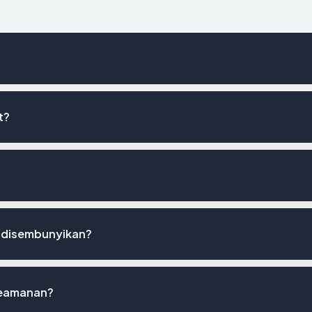
t?
 disembunyikan?
keamanan?