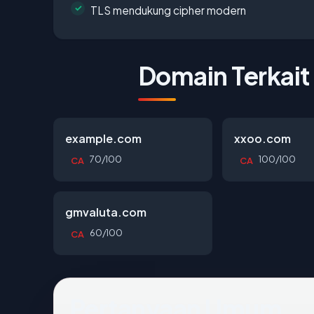
TLS mendukung cipher modern
Domain Terkait
example.com
xxoo.com
70/100
100/100
CA
CA
gmvaluta.com
60/100
CA
Pertanyaan Umum