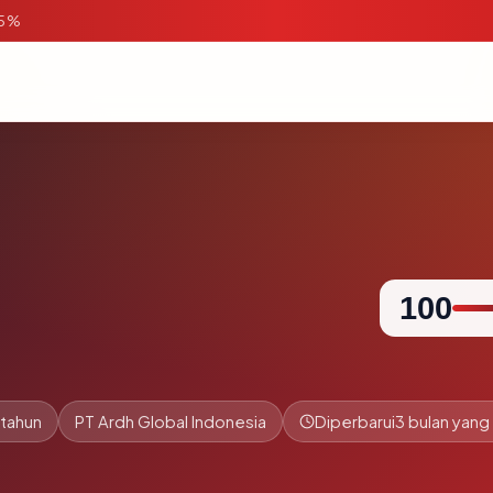
95%
100
 tahun
PT Ardh Global Indonesia
Diperbarui
3 bulan yang 