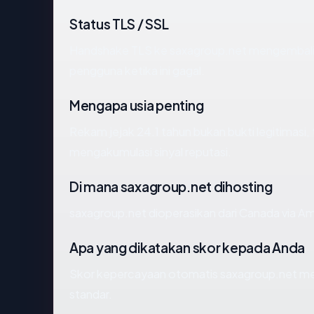
Status TLS / SSL
Handshake TLS ke saxagroup.net mengembal
pengguna ketika ini gagal.
Mengapa usia penting
Rekam jejak 24.1 tahun bukan bukti legitimasi, 
mengakumulasi sinyal reputasi.
Di mana saxagroup.net dihosting
saxagroup.net dioperasikan dari Canada via A
Apa yang dikatakan skor kepada Anda
Skor kepercayaan otomatis saxagroup.net menc
standar.