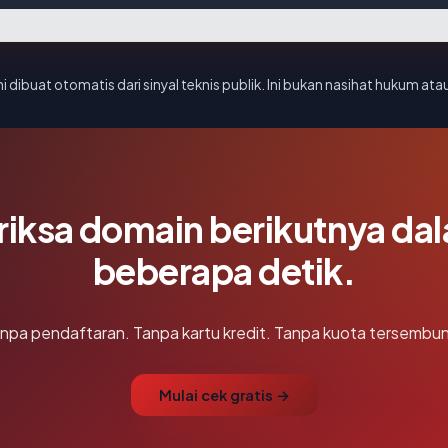
i dibuat otomatis dari sinyal teknis publik. Ini bukan nasihat hukum atau
riksa domain berikutnya da
beberapa detik.
npa pendaftaran. Tanpa kartu kredit. Tanpa kuota tersembun
Mulai cek gratis →