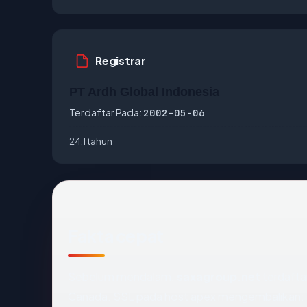
Registrar
PT Ardh Global Indonesia
Terdaftar Pada:
2002-05-06
24.1 tahun
Fakta cepat
Sebelum mendalam:
saxagroup.net
terdaftar
Canada. SSL pada host apex mengembalikan: