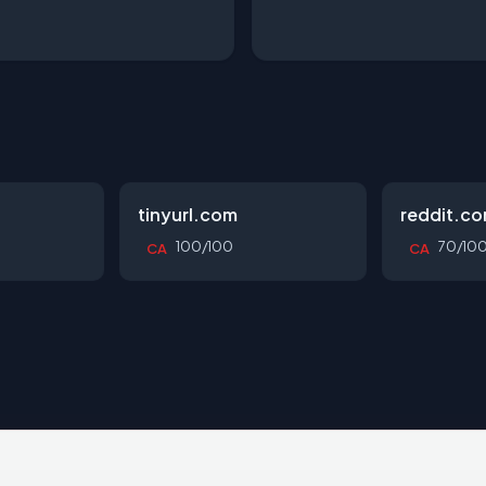
tinyurl.com
reddit.c
100/100
70/10
CA
CA