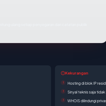
 dihitung ulang setiap penyegaran dari catatan publik
Kekurangan
Hosting di blok IP resi
Sinyal teknis saja tid
WHOIS dilindungi priva