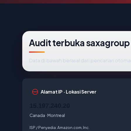
Audit terbuka saxagroup
Data di bawah berasal dari pencarian otoma
Alamat IP · Lokasi Server
15.197.240.20
Canada · Montreal
ISP / Penyedia:
Amazon.com, Inc.