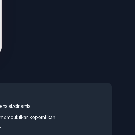
densial/dinamis
ak membuktikan kepemilikan
si