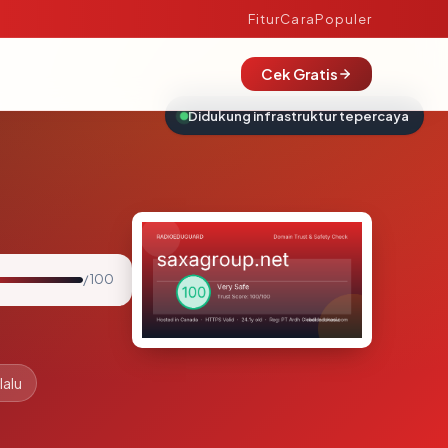
Fitur
Cara
Populer
Cek Gratis
Didukung infrastruktur tepercaya
/ 100
lalu