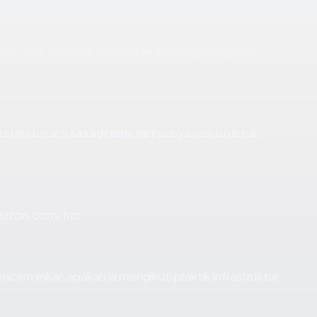
ikan: OK. Browser modern akan memperingatkan
tetapi berarti
saxagroup.net
punya waktu untuk
mazon.com, Inc..
erminkan apakah ia mengikuti praktik infrastruktur