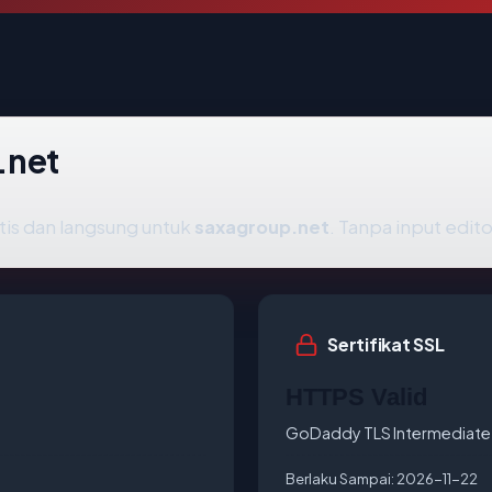
.net
tis dan langsung untuk
saxagroup.net
. Tanpa input edito
Sertifikat SSL
HTTPS Valid
GoDaddy TLS Intermediate 
Berlaku Sampai:
2026-11-22