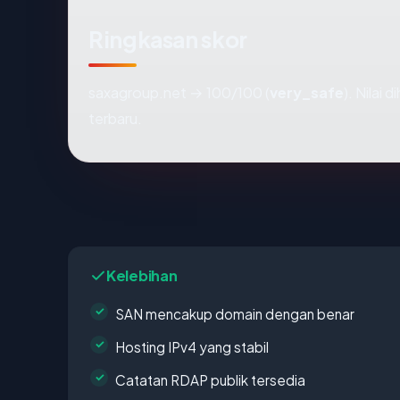
Ringkasan skor
saxagroup.net → 100/100 (
very_safe
). Nilai
terbaru.
Kelebihan
SAN mencakup domain dengan benar
Hosting IPv4 yang stabil
Catatan RDAP publik tersedia