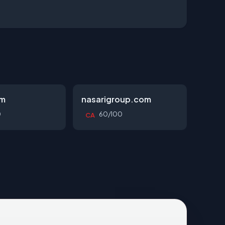
om
nasarigroup.com
0
60/100
CA