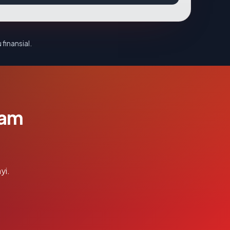
 finansial.
lam
yi.