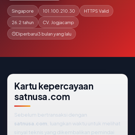
Singapore
101.100.210.30
HTTPS Valid
26.2 tahun
CV. Jogjacamp
Diperbarui
3 bulan yang lalu
Kartu kepercayaan
satnusa.com
Sebelum bertransaksi dengan
satnusa.com
, luangkan waktu untuk melihat
sinyal teknis yang dikembalikan pemindai