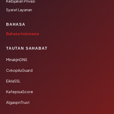
Kebijakan Privasi
Syarat Layanan
BAHASA
Bahasa Indonesia
TAUTAN SAHABAT
MinakjinDNS
CvkopiluGuard
EiklaSSL
KafepisaScore
AlgaspriTrust