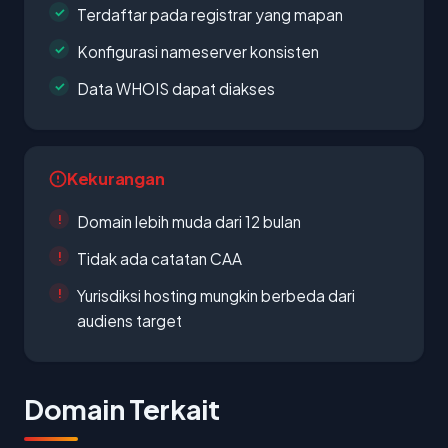
Terdaftar pada registrar yang mapan
Konfigurasi nameserver konsisten
Data WHOIS dapat diakses
Kekurangan
Domain lebih muda dari 12 bulan
Tidak ada catatan CAA
Yurisdiksi hosting mungkin berbeda dari
audiens target
Domain Terkait