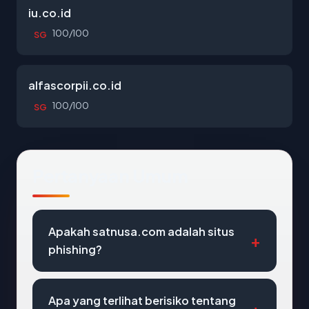
iu.co.id
100/100
SG
alfascorpii.co.id
100/100
SG
Pertanyaan Umum
Apakah satnusa.com adalah situs
phishing?
Apa yang terlihat berisiko tentang