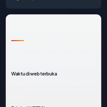
Apa yang kami amati
Melihat
satnusa.com
dari luar, titik data
terpenting adalah negara hosting (Singapore),
status SSL (OK), dan registrar (CV. Jogjacamp).
Waktu di web terbuka
satnusa.com telah terlihat di DNS publik sekitar
26.2 tahun. Itu cukup untuk meninggalkan jejak
reputasi.