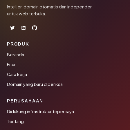
Intelijen domain otomatis dan independen
untuk web terbuka.
PRODUK
Beranda
Fitur
Cara kerja
Domain yang baru diperiksa
PERUSAHAAN
Didukung infrastruktur tepercaya
Tentang