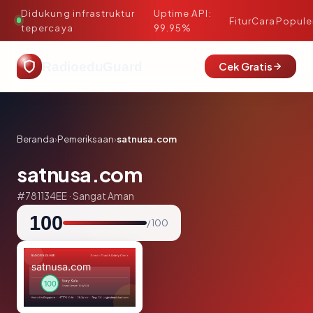
Didukung infrastruktur
Uptime API:
·
Fitur
Cara
Popule
tepercaya
99.95%
RadioeduGuard
Cek Gratis
Beranda
›
Pemeriksaan
›
satnusa.com
satnusa.com
#781134EE · Sangat Aman
100
/ 100