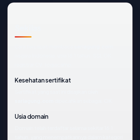
Sekilas
Cara tercepat membaca
sariagung.com
:
negara Indonesia, usia 16.1 tahun, SSL OK,
registrar CV. Jogjacamp.
Kesehatan sertifikat
Sertifikat yang saat ini disajikan oleh
sariagung.com
dipecahkan sebagai: OK.
Usia domain
Domain telah terdaftar selama sekitar 16.1
tahun, yang menempatkannya dalam kategori