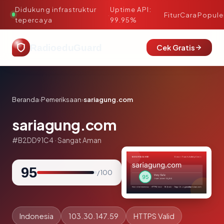
Didukung infrastruktur
Uptime API:
·
Fitur
Cara
Popule
tepercaya
99.95%
RadioeduGuard
Cek Gratis
Beranda
›
Pemeriksaan
›
sariagung.com
sariagung.com
#B2DD91C4 · Sangat Aman
95
/ 100
Indonesia
103.30.147.59
HTTPS Valid