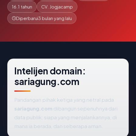
16.1 tahun
CV. Jogjacamp
Diperbarui
3 bulan yang lalu
Intelijen domain:
sariagung.com
Pandangan pihak ketiga yang netral pada
sariagung.com
dibangun sepenuhnya dari
data publik: siapa yang menjalankannya, di
mana ia berada, dan seberapa aman.