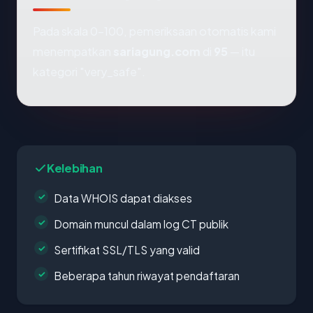
Pada skala 0-100, pemeriksaan otomatis kami
menempatkan
sariagung.com
di
95
— itu
kategori "very_safe".
Kelebihan
Data WHOIS dapat diakses
Domain muncul dalam log CT publik
Sertifikat SSL/TLS yang valid
Beberapa tahun riwayat pendaftaran