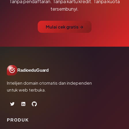
Tanpa pendaftaran. Tanpa kartu kredit. Tanpa kuota
tersembunyi.
Mulai cek gratis →
RadioeduGuard
Intelijen domain otomatis dan independen
untuk web terbuka.
PRODUK