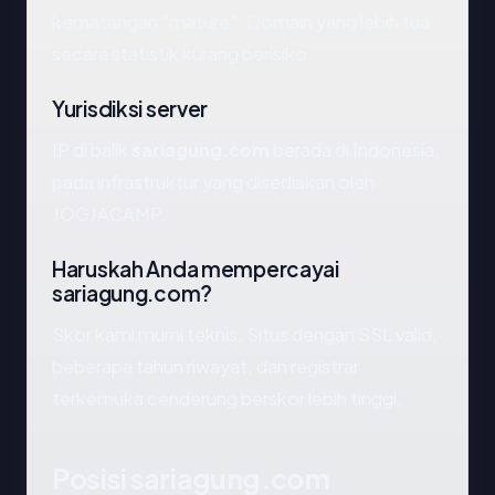
kematangan "mature". Domain yang lebih tua
secara statistik kurang berisiko.
Yurisdiksi server
IP di balik
sariagung.com
berada di Indonesia,
pada infrastruktur yang disediakan oleh
JOGJACAMP.
Haruskah Anda mempercayai
sariagung.com?
Skor kami murni teknis. Situs dengan SSL valid,
beberapa tahun riwayat, dan registrar
terkemuka cenderung berskor lebih tinggi.
Posisi sariagung.com