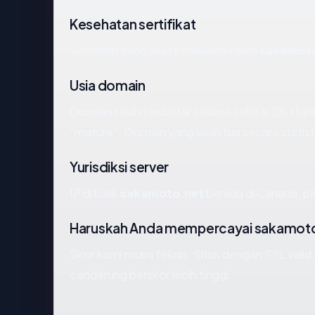
Kesehatan sertifikat
Sertifikat yang saat ini disajikan oleh
sakamot
Usia domain
Domain telah terdaftar selama sekitar 28.1 
"mature". Domain yang lebih tua secara statisti
Yurisdiksi server
IP di balik
sakamoto.net
berada di Canada, pad
Haruskah Anda mempercayai sakamot
Skor kami murni teknis. Situs dengan SSL valid
cenderung berskor lebih tinggi.