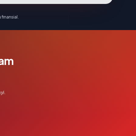
 finansial.
lam
yi.