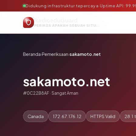
Didukung infrastruktur tepercaya
·
Uptime API: 99.
RadioeduGuard
PERIKSA APAKAH SEBUAH SITUS AMAN, TEPERCAYA, DAN TERVERIFIKASI DALAM HITUNGAN DETIK.
Beranda
›
Pemeriksaan
›
sakamoto.net
sakamoto.net
#0C22B8AF · Sangat Aman
Canada
172.67.176.12
HTTPS Valid
28.1 