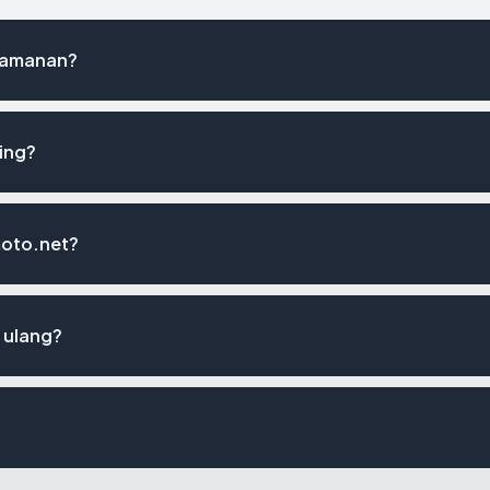
keamanan?
ing?
moto.net?
 ulang?