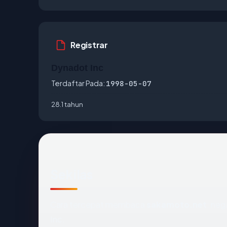
Registrar
Dynadot Inc
Terdaftar Pada:
1998-05-07
28.1 tahun
Sekilas
Cara tercepat membaca
sakamoto.net
: neg
Inc.