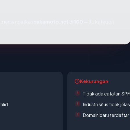
mi menempatkan
sakamoto.net
di
100
— itu kategori
Kekurangan
Tidak ada catatan SP
alid
Industri situs tidak jelas
Domain baru terdaftar