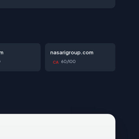
om
nasarigroup.com
0
60/100
CA