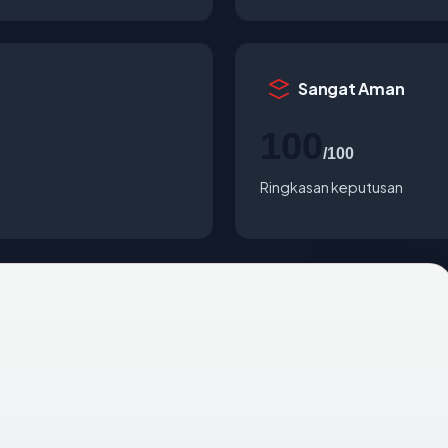
Sangat Aman
100
/100
Ringkasan keputusan
ara Canada, usia 28.1 tahun, SSL OK, registrar Dynadot