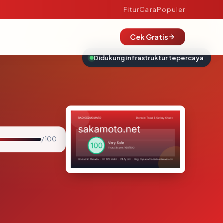
Fitur
Cara
Populer
Cek Gratis
Didukung infrastruktur tepercaya
/ 100