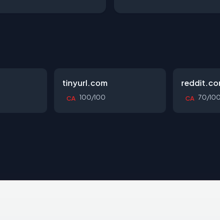
tinyurl.com
reddit.c
100/100
70/10
CA
CA