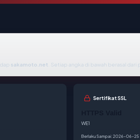
hadap
sakamoto.net
. Setiap angka di bawah berasal dari
Sertifikat SSL
HTTPS Valid
WE1
Berlaku Sampai:
2026-06-25