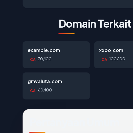
Domain Terkait
example.com
xxoo.com
70/100
100/100
CA
CA
gmvaluta.com
60/100
CA
Pertanyaan Umum