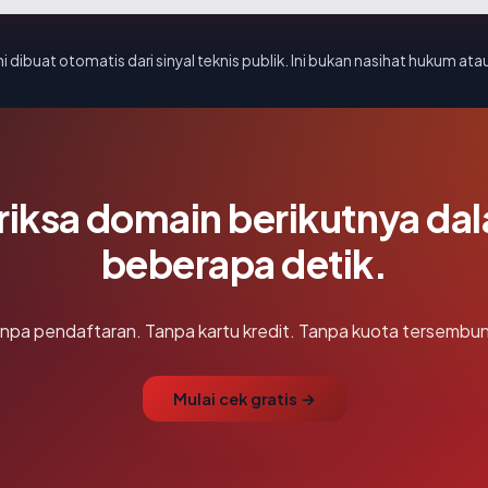
i dibuat otomatis dari sinyal teknis publik. Ini bukan nasihat hukum atau
riksa domain berikutnya da
beberapa detik.
npa pendaftaran. Tanpa kartu kredit. Tanpa kuota tersembun
Mulai cek gratis →