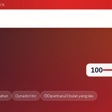
95%
100
tahun
Dynadot Inc
Diperbarui
3 bulan yang lalu