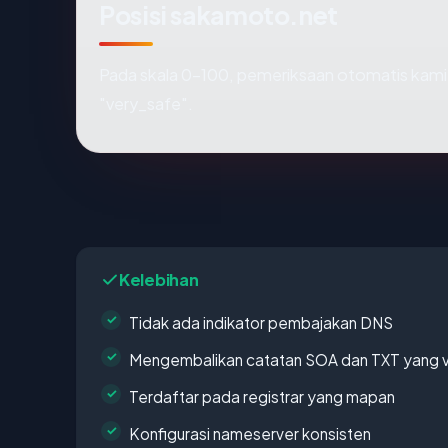
Posisi sakamoto.net
Pada skala 0-100, pemeriksaan otomatis ka
"very_safe".
Kelebihan
Tidak ada indikator pembajakan DNS
Mengembalikan catatan SOA dan TXT yang v
Terdaftar pada registrar yang mapan
Konfigurasi nameserver konsisten