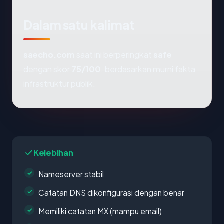
Dalam satu kalimat
saecho.com
saat ini berperingkat
safe
dengan skor
75/100
, berdasarkan murni fakta
infrastruktur publik.
Kelebihan
Nameserver stabil
Catatan DNS dikonfigurasi dengan benar
Memiliki catatan MX (mampu email)