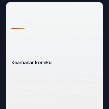
Snapshot
Snapshot
saecho.com
: 0.8 tahun, dihosting di
United States, ISP Squarespace, Inc., HTTPS
OK.
Keamanan koneksi
Kami melakukan handshake TLS terhadap
saecho.com dan mendapat: OK. Digabung
dengan registrar (Squarespace Domains LLC)
dan negara (United States), ini memberi
tampilan keamanan dasar.