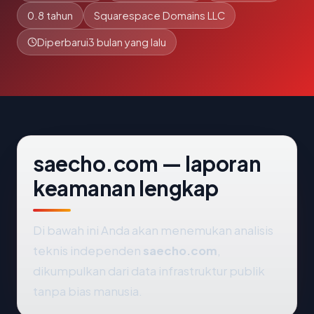
0.8 tahun
Squarespace Domains LLC
Diperbarui
3 bulan yang lalu
saecho.com — laporan
keamanan lengkap
Di bawah ini Anda akan menemukan analisis
teknis independen
saecho.com
,
dikumpulkan dari data infrastruktur publik
tanpa bias manusia.