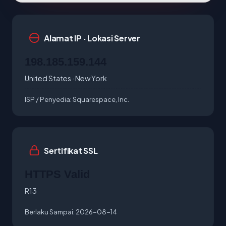
Alamat IP · Lokasi Server
198.185.159.144
United States · New York
ISP / Penyedia:
Squarespace, Inc.
Sertifikat SSL
HTTPS Valid
R13
Berlaku Sampai:
2026-08-14