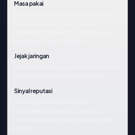
Masa pakai
Dihitung dari hari pendaftaran,
saecho.com
sudah ada sekitar 0.8 tahun melalui
Squarespace Domains LLC — dalam kategori
kematangan "new" model kami.
Jejak jaringan
Dari perspektif jaringan, saecho.com dihosting
di United States melalui Squarespace, Inc..
Sinyal reputasi
Infrastruktur publik saja tidak bisa
membuktikan situs aman — hanya bisa
menunjukkan apakah situs mengikuti standar
industri.