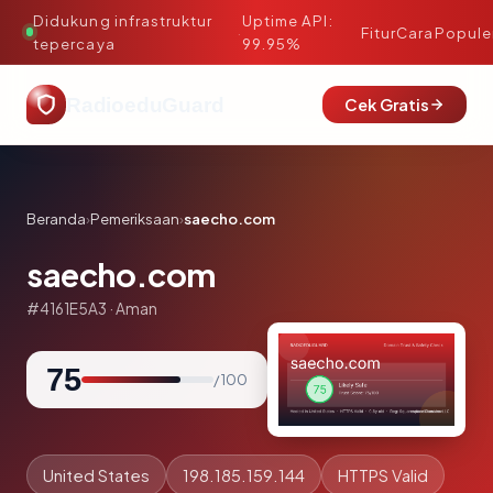
Didukung infrastruktur
Uptime API:
·
Fitur
Cara
Popule
tepercaya
99.95%
RadioeduGuard
Cek Gratis
Beranda
›
Pemeriksaan
›
saecho.com
saecho.com
#4161E5A3 · Aman
75
/ 100
United States
198.185.159.144
HTTPS Valid