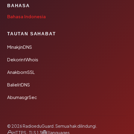
BAHASA
Bahasa Indonesia
TAUTAN SAHABAT
MinakjinDNS
DekorintWhois
AnakbornSSL
BalielitDNS
AbumasgrSec
© 2026 RadioeduGuard. Semua hak dilindungi.
HTTPS · TLS 1.3
1 languages