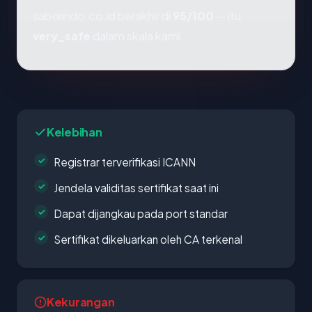
saberindo.co.id berakhir di
95/100
— itu
very_safe
dalam skala kami.
Kelebihan
Registrar terverifikasi ICANN
Jendela validitas sertifikat saat ini
Dapat dijangkau pada port standar
Sertifikat dikeluarkan oleh CA terkenal
Kekurangan