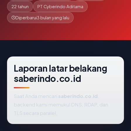
22 tahun
PT Cyberindo Aditama
Diperbarui
3 bulan yang lalu
Laporan latar belakang
saberindo.co.id
Saat Anda mencari
saberindo.co.id
,
backend kami memukul DNS, RDAP, dan
TLS secara paralel.