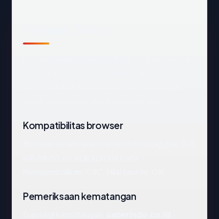
Tinjauan Teknis
Domain
saberindo.co.id
dapat dijangkau dan
mengarah ke Indonesia via Rumahweb
Indonesia. Di bawah kami menelusuri sinyal-
sinyal yang paling relevan satu per satu.
Kompatibilitas browser
Browser umum akan menerima konfigurasi TLS
saberindo.co.id jika probe kami
mengembalikan "OK". Nilai saat ini: OK.
Pemeriksaan kematangan
Dari segi kematangan,
saberindo.co.id