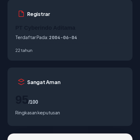
Registrar
PT Cyberindo Aditama
Terdaftar Pada:
2004-06-04
22 tahun
Sangat Aman
95
/100
Ringkasan keputusan