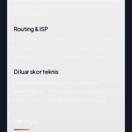
berada dalam kategori "mature" — sekitar 22
tahun terdaftar.
Routing & ISP
Lalu lintas ke saberindo.co.id saat ini berakhir di
Rumahweb Indonesia di Indonesia — terlihat
oleh siapa pun yang menjalankan traceroute.
Di luar skor teknis
Profil teknis bersih hanya membuktikan
saberindo.co.id
mengikuti standar pipa
industri. TIDAK membuktikan konten jujur.
Intinya