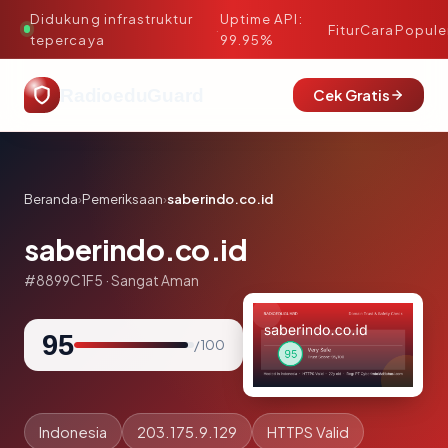
Didukung infrastruktur
Uptime API:
·
Fitur
Cara
Popule
tepercaya
99.95%
RadioeduGuard
Cek Gratis
Beranda
›
Pemeriksaan
›
saberindo.co.id
saberindo.co.id
#8899C1F5 · Sangat Aman
95
/ 100
Indonesia
203.175.9.129
HTTPS Valid