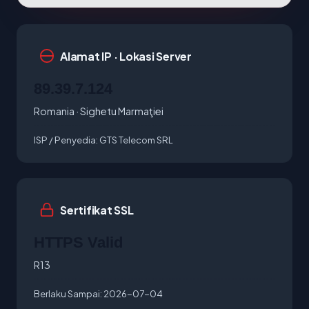
Alamat IP · Lokasi Server
89.39.7.124
Romania · Sighetu Marmaţiei
ISP / Penyedia:
GTS Telecom SRL
Sertifikat SSL
HTTPS Valid
R13
Berlaku Sampai:
2026-07-04