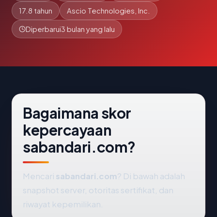
17.8 tahun
Ascio Technologies, Inc.
Diperbarui
3 bulan yang lalu
Bagaimana skor
kepercayaan
sabandari.com?
Mencari
sabandari.com
? Di bawah adalah
snapshot server, otoritas sertifikat, dan
riwayat kepemilikan.