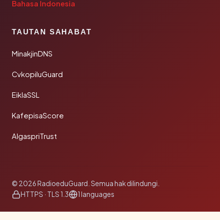
Bahasa Indonesia
TAUTAN SAHABAT
MinakjinDNS
CvkopiluGuard
EiklaSSL
KafepisaScore
AlgaspriTrust
© 2026 RadioeduGuard. Semua hak dilindungi.
HTTPS · TLS 1.3
1 languages