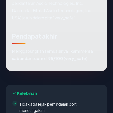
pendaftaran Ascio Technologies, Inc.
Danmark - Filial af Ascio technologies, Inc.
USA) jatuh dalam pita "very_safe".
Pendapat akhir
Menggabungkan semua sinyal, kami menilai
sabandari.com
di
95/100
(
very_safe
).
Kelebihan
Tidak ada jejak pemindaian port
mencurigakan