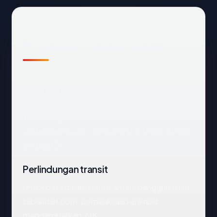
Ringkasan catatan publik
Dari catatan publik yang terkait dengan
sabandari.com
, kami mengekstrak empat
anchor: negara Romania, registrar Ascio
Technologies, Inc. Danmark - Filial af Ascio
technologies, Inc. USA, usia 17.8 tahun, status
enkripsi OK.
Perlindungan transit
Untuk data dalam transit antara pengguna dan
sabandari.com, pemeriksaan enkripsi
mengembalikan: OK.