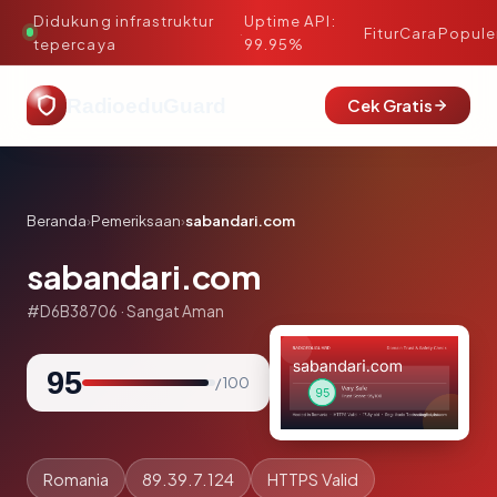
Didukung infrastruktur
Uptime API:
·
Fitur
Cara
Popule
tepercaya
99.95%
RadioeduGuard
Cek Gratis
Beranda
›
Pemeriksaan
›
sabandari.com
sabandari.com
#D6B38706 · Sangat Aman
95
/ 100
Romania
89.39.7.124
HTTPS Valid