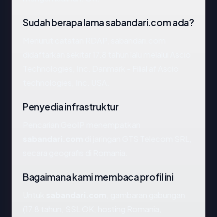
Sudah berapa lama sabandari.com ada?
Menurut catatan RDAP, sabandari.com
didaftarkan sekitar 17.8 tahun lalu melalui Ascio
Technologies, Inc. Danmark - Filial af Ascio
technologies, Inc. USA.
Penyedia infrastruktur
Pencarian GeoIP menempatkan
sabandari.com
di jaringan GTS Telecom SRL,
secara geografis di Romania.
Bagaimana kami membaca profil ini
Untuk
sabandari.com
, gambaran gabungan
(17.8 tahun, SSL OK, hosting Romania,