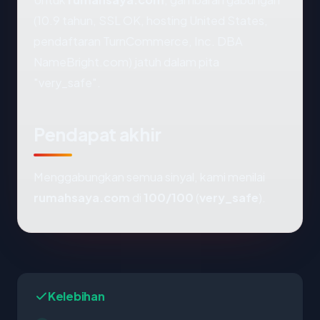
(10.9 tahun, SSL OK, hosting United States,
pendaftaran TurnCommerce, Inc. DBA
NameBright.com) jatuh dalam pita
"very_safe".
Pendapat akhir
Menggabungkan semua sinyal, kami menilai
rumahsaya.com
di
100/100
(
very_safe
).
Kelebihan