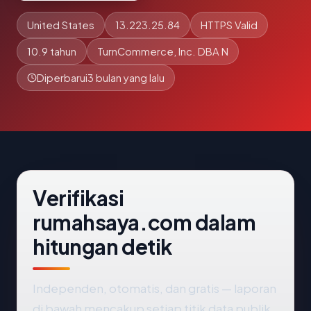
United States
13.223.25.84
HTTPS Valid
10.9 tahun
TurnCommerce, Inc. DBA N
Diperbarui
3 bulan yang lalu
Verifikasi
rumahsaya.com dalam
hitungan detik
Independen, otomatis, dan gratis — laporan
di bawah mencakup setiap titik data publik