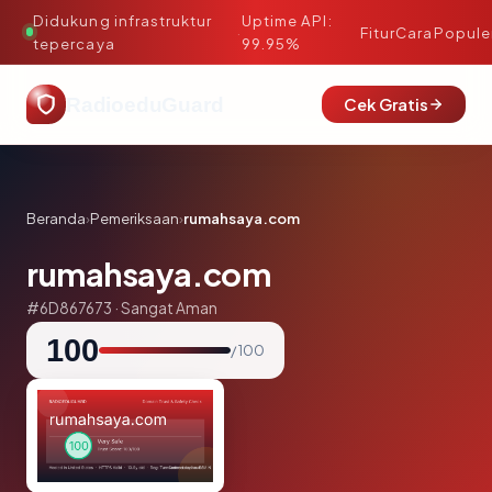
Didukung infrastruktur
Uptime API:
·
Fitur
Cara
Popule
tepercaya
99.95%
RadioeduGuard
Cek Gratis
Beranda
›
Pemeriksaan
›
rumahsaya.com
rumahsaya.com
#6D867673 · Sangat Aman
100
/ 100