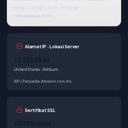
yang bisa kami tarik tentang
rumahsaya.com
.
Alamat IP · Lokasi Server
13.223.25.84
United States · Ashburn
ISP / Penyedia:
Amazon.com, Inc.
Sertifikat SSL
HTTPS Valid