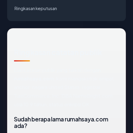
Ringkasan keputusan
Ringkasan catatan publik
Dari catatan publik yang terkait dengan
rumahsaya.com
, kami mengekstrak empat
anchor: negara United States, registrar
TurnCommerce, Inc. DBA NameBright.com,
usia 10.9 tahun, status enkripsi OK.
Sudah berapa lama rumahsaya.com
ada?