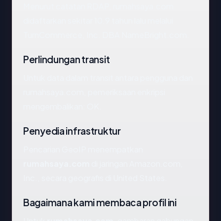
Menurut catatan RDAP, rumahsaya.com
didaftarkan sekitar 10.9 tahun lalu melalui
TurnCommerce, Inc. DBA NameBright.com.
Perlindungan transit
Untuk data dalam transit antara pengguna dan
rumahsaya.com, pemeriksaan enkripsi
mengembalikan: OK.
Penyedia infrastruktur
Pencarian GeoIP menempatkan
rumahsaya.com
di jaringan Amazon.com,
Inc., secara geografis di United States.
Bagaimana kami membaca profil ini
Untuk
rumahsaya.com
, gambaran gabungan