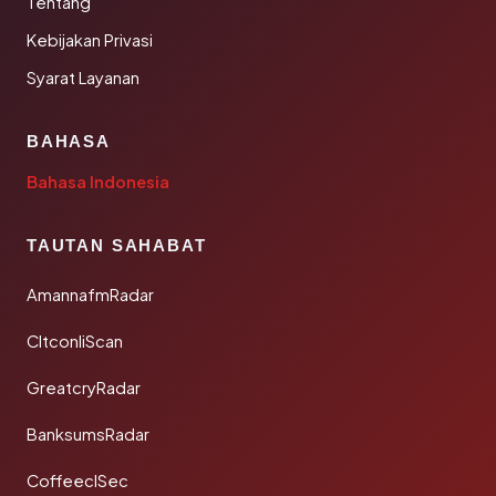
Tentang
Kebijakan Privasi
Syarat Layanan
BAHASA
Bahasa Indonesia
TAUTAN SAHABAT
AmannafmRadar
CltconliScan
GreatcryRadar
BanksumsRadar
CoffeeclSec