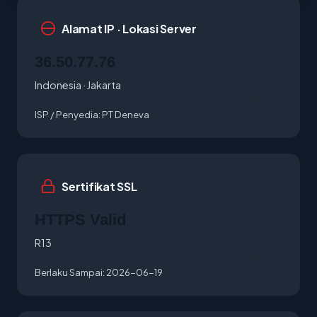
Alamat IP · Lokasi Server
36.50.77.76
Indonesia · Jakarta
ISP / Penyedia:
PT Deneva
Sertifikat SSL
HTTPS Valid
R13
Berlaku Sampai:
2026-06-19