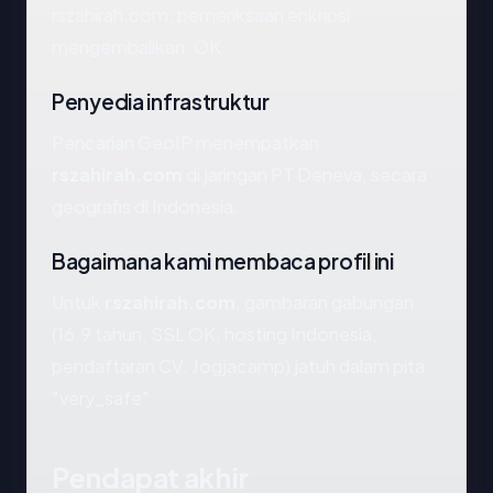
rszahirah.com, pemeriksaan enkripsi
mengembalikan: OK.
Penyedia infrastruktur
Pencarian GeoIP menempatkan
rszahirah.com
di jaringan PT Deneva, secara
geografis di Indonesia.
Bagaimana kami membaca profil ini
Untuk
rszahirah.com
, gambaran gabungan
(16.9 tahun, SSL OK, hosting Indonesia,
pendaftaran CV. Jogjacamp) jatuh dalam pita
"very_safe".
Pendapat akhir