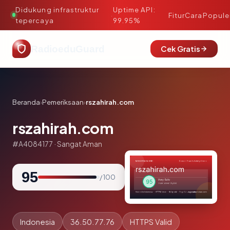
Didukung infrastruktur
Uptime API:
·
Fitur
Cara
Popule
tepercaya
99.95%
RadioeduGuard
Cek Gratis
Beranda
›
Pemeriksaan
›
rszahirah.com
rszahirah.com
#A4084177 · Sangat Aman
95
/ 100
Indonesia
36.50.77.76
HTTPS Valid