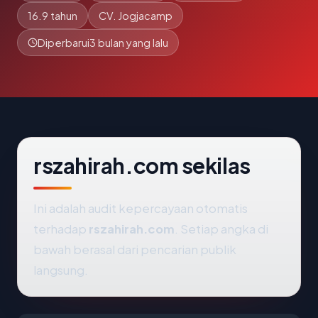
16.9 tahun
CV. Jogjacamp
Diperbarui
3 bulan yang lalu
rszahirah.com sekilas
Ini adalah audit kepercayaan otomatis
terhadap
rszahirah.com
. Setiap angka di
bawah berasal dari pencarian publik
langsung.