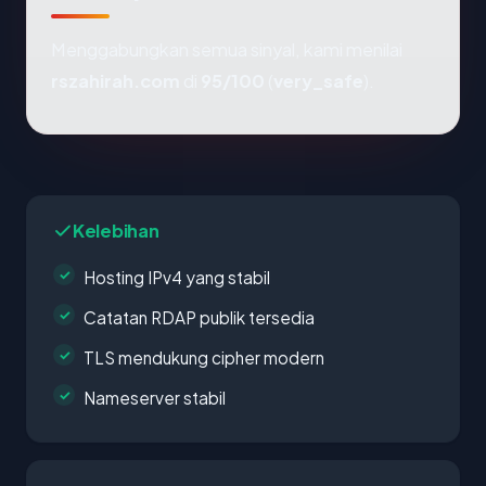
Menggabungkan semua sinyal, kami menilai
rszahirah.com
di
95/100
(
very_safe
).
Kelebihan
Hosting IPv4 yang stabil
Catatan RDAP publik tersedia
TLS mendukung cipher modern
Nameserver stabil