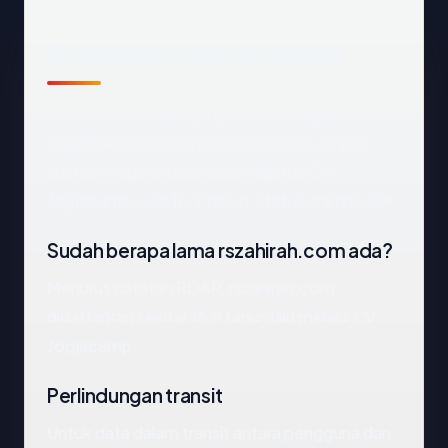
Ringkasan catatan publik
Dari catatan publik yang terkait dengan
rszahirah.com
, kami mengekstrak empat
anchor: negara Indonesia, registrar CV.
Jogjacamp, usia 16.9 tahun, status enkripsi OK.
Sudah berapa lama rszahirah.com ada?
Menurut catatan RDAP, rszahirah.com
didaftarkan sekitar 16.9 tahun lalu melalui CV.
Jogjacamp.
Perlindungan transit
Untuk data dalam transit antara pengguna dan