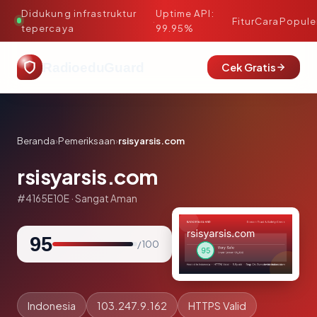
Didukung infrastruktur
Uptime API:
·
Fitur
Cara
Popule
tepercaya
99.95%
RadioeduGuard
Cek Gratis
Beranda
›
Pemeriksaan
›
rsisyarsis.com
rsisyarsis.com
#4165E10E · Sangat Aman
95
/ 100
Indonesia
103.247.9.162
HTTPS Valid