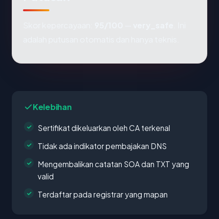
Skor kepercayaan:
95/100
—
very_safe
. Ini
adalah putusan otomatis dan hanya teknis.
Kelebihan
Sertifikat dikeluarkan oleh CA terkenal
Tidak ada indikator pembajakan DNS
Mengembalikan catatan SOA dan TXT yang
valid
Terdaftar pada registrar yang mapan