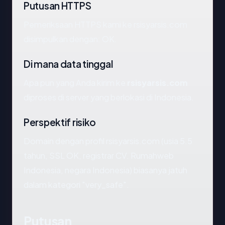
Putusan HTTPS
Pemeriksaan HTTPS kami ke rsisyarsis.com
disimpulkan dengan: OK.
Di mana data tinggal
Apa pun yang Anda kirim ke
rsisyarsis.com
diproses di server yang berlokasi di Indonesia.
Perspektif risiko
Domain dengan profil rsisyarsis.com (usia 5.5
tahun, SSL OK, registrar CV. Rumahweb
Indonesia, negara Indonesia) biasanya jatuh
dalam kategori "very_safe".
Putusan