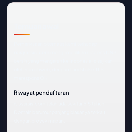
Temuan awal
Pemeriksaan otomatis kami terhadap
rsisyarsis.com
mengembalikan respons DNS
bersih yang mengarah ke Indonesia, disajikan
oleh Rumahweb, dengan handshake TLS
merespons OK.
Riwayat pendaftaran
rsisyarsis.com telah ada sekitar 5.5 tahun.
Domain berumur panjang biasanya terkait
dengan proyek mapan.