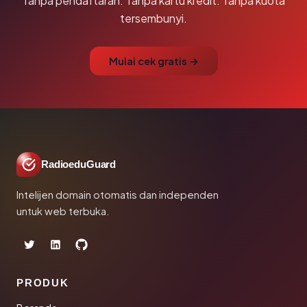
Tanpa pendaftaran. Tanpa kartu kredit. Tanpa kuota
tersembunyi.
Mulai cek gratis →
RadioeduGuard
Intelijen domain otomatis dan independen
untuk web terbuka.
PRODUK