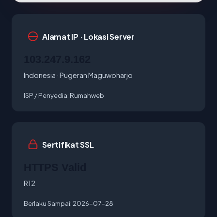
Alamat IP · Lokasi Server
103.247.9.162
Indonesia · Pugeran Maguwoharjo
ISP / Penyedia:
Rumahweb
Sertifikat SSL
HTTPS Valid
R12
Berlaku Sampai:
2026-07-28