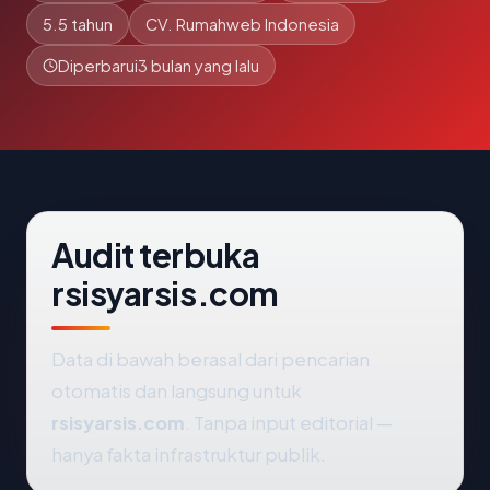
5.5 tahun
CV. Rumahweb Indonesia
Diperbarui
3 bulan yang lalu
Audit terbuka
rsisyarsis.com
Data di bawah berasal dari pencarian
otomatis dan langsung untuk
rsisyarsis.com
. Tanpa input editorial —
hanya fakta infrastruktur publik.