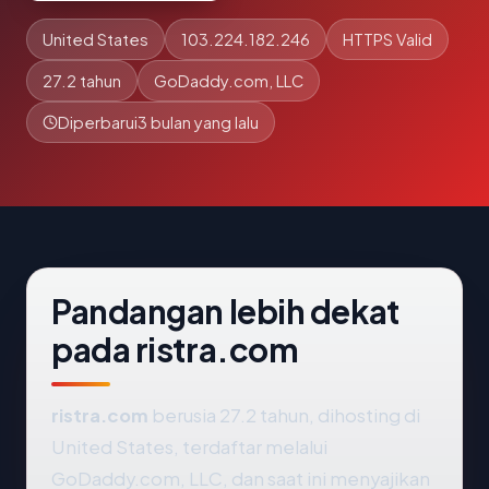
United States
103.224.182.246
HTTPS Valid
27.2 tahun
GoDaddy.com, LLC
Diperbarui
3 bulan yang lalu
Pandangan lebih dekat
pada ristra.com
ristra.com
berusia 27.2 tahun, dihosting di
United States, terdaftar melalui
GoDaddy.com, LLC, dan saat ini menyajikan