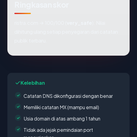
Ringkasan skor
ristra.com → 100/100 (
very_safe
). Nilai
dihitung ulang setiap penyegaran dari catatan
publik terbaru.
Kelebihan
Catatan DNS dikonfigurasi dengan benar
Memiliki catatan MX (mampu email)
Usia domain di atas ambang 1 tahun
Tidak ada jejak pemindaian port