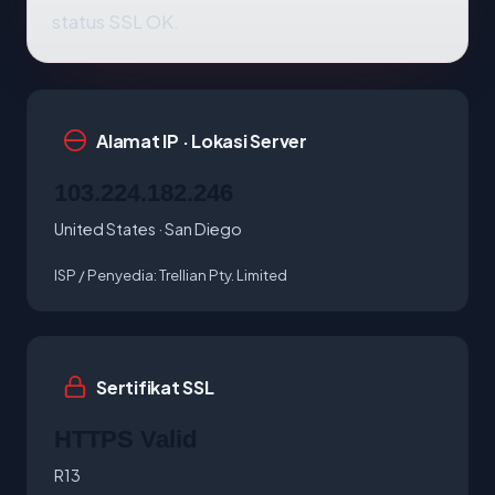
status SSL OK.
Alamat IP · Lokasi Server
103.224.182.246
United States · San Diego
ISP / Penyedia:
Trellian Pty. Limited
Sertifikat SSL
HTTPS Valid
R13