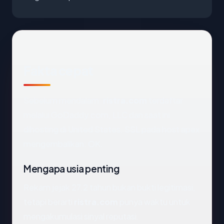
Fakta cepat
Sebelum mendalam:
ristra.com
terdaftar
melalui GoDaddy.com, LLC dan saat ini
dihosting di United States. SSL pada host apex
mengembalikan: OK.
Mengapa usia penting
Rekam jejak 27.2 tahun bukan bukti legitimasi,
tetapi berarti
ristra.com
punya waktu untuk
mengakumulasi sinyal reputasi.