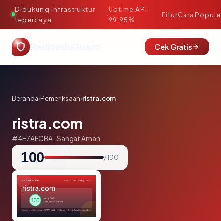
Didukung infrastruktur
Uptime API:
·
Fitur
Cara
Popule
tepercaya
99.95%
RadioeduGuard
Cek Gratis
Beranda
›
Pemeriksaan
›
ristra.com
ristra.com
#4E7AECBA · Sangat Aman
100
/ 100