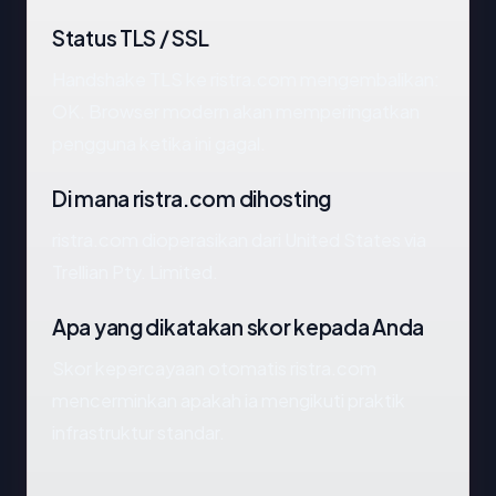
Status TLS / SSL
Handshake TLS ke ristra.com mengembalikan:
OK. Browser modern akan memperingatkan
pengguna ketika ini gagal.
Di mana ristra.com dihosting
ristra.com dioperasikan dari United States via
Trellian Pty. Limited.
Apa yang dikatakan skor kepada Anda
Skor kepercayaan otomatis ristra.com
mencerminkan apakah ia mengikuti praktik
infrastruktur standar.