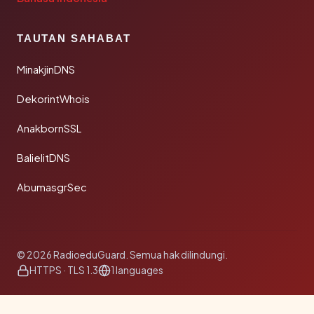
TAUTAN SAHABAT
MinakjinDNS
DekorintWhois
AnakbornSSL
BalielitDNS
AbumasgrSec
© 2026 RadioeduGuard. Semua hak dilindungi.
HTTPS · TLS 1.3
1 languages