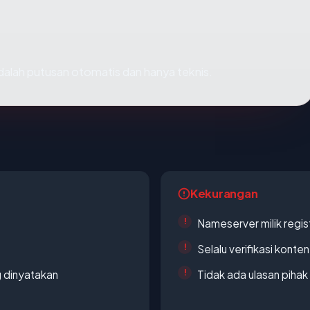
 adalah putusan otomatis dan hanya teknis.
Kekurangan
Nameserver milik regi
Selalu verifikasi kont
g dinyatakan
Tidak ada ulasan piha