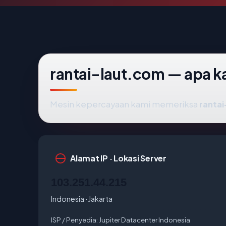
rantai-laut.com — apa ka
Mesin kepercayaan kami memeriksa
ranta
Alamat IP · Lokasi Server
103.251.44.215
Indonesia · Jakarta
ISP / Penyedia:
Jupiter Datacenter Indonesia