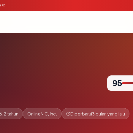
95%
95
6.2 tahun
OnlineNIC, Inc.
Diperbarui
3 bulan yang lalu