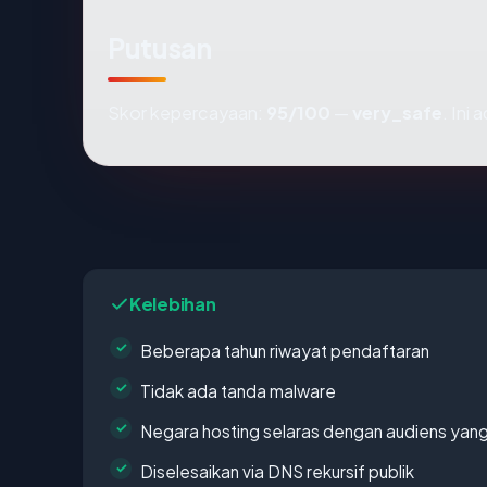
Putusan
Skor kepercayaan:
95/100
—
very_safe
. Ini
Kelebihan
Beberapa tahun riwayat pendaftaran
Tidak ada tanda malware
Negara hosting selaras dengan audiens yan
Diselesaikan via DNS rekursif publik