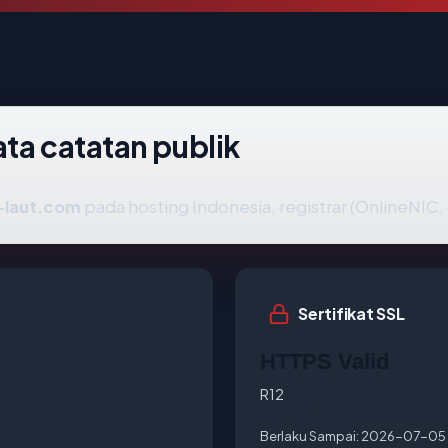
ta catatan publik
i-laut.com
pada hosting Indonesia, registrar (OnlineNIC, I
Sertifikat SSL
HTTPS Valid
R12
Berlaku Sampai:
2026-07-05