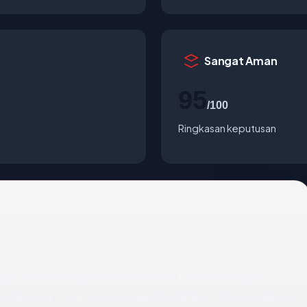
Sangat Aman
95
/100
Ringkasan keputusan
laut.com
mengembalikan respons DNS bersih yang
er Datacenter Indonesia, dengan handshake TLS merespons