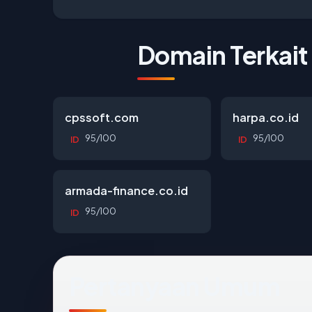
Domain Terkait
cpssoft.com
harpa.co.id
95/100
95/100
ID
ID
armada-finance.co.id
95/100
ID
Pertanyaan Umum