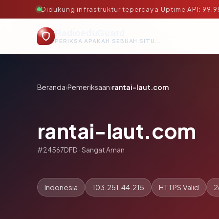
Didukung infrastruktur tepercaya
·
Uptime API: 99.
RadioeduGuard
PERIKSA APAKAH SEBUAH SITUS AMAN, TEPERCAYA, DAN TERVERIFIKASI DALAM HITUNGAN DETIK.
Beranda
›
Pemeriksaan
›
rantai-laut.com
rantai-laut.com
#24567DFD · Sangat Aman
Indonesia
103.251.44.215
HTTPS Valid
2