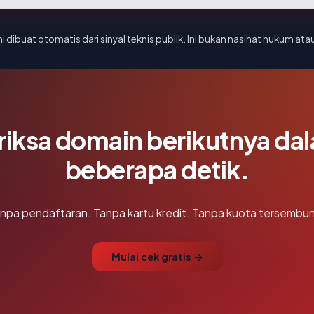
i dibuat otomatis dari sinyal teknis publik. Ini bukan nasihat hukum atau
riksa domain berikutnya da
beberapa detik.
npa pendaftaran. Tanpa kartu kredit. Tanpa kuota tersembun
Mulai cek gratis →