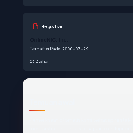
Registrar
OnlineNIC, Inc.
Terdaftar Pada:
2000-03-29
26.2 tahun
Temuan awal
Pemeriksaan otomatis kami terhadap
rantai-
mengarah ke Indonesia, disajikan oleh Jupit