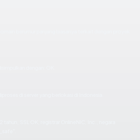
 Domain berumur panjang biasanya terkait dengan proyek
isimpulkan dengan: OK.
iproses di server yang berlokasi di Indonesia.
2 tahun, SSL OK, registrar OnlineNIC, Inc., negara
_safe".