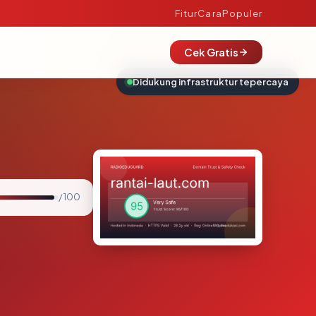
Fitur
Cara
Populer
Cek Gratis
Didukung infrastruktur tepercaya
/ 100