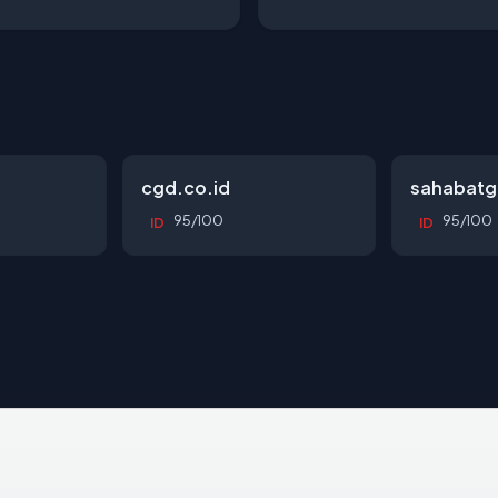
cgd.co.id
sahabatg
95/100
95/100
ID
ID