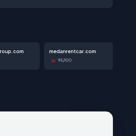
roup.com
medanrentcar.com
95/100
ID