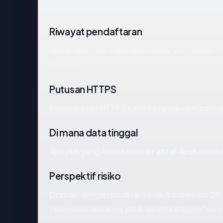
OK.
Riwayat pendaftaran
rantai-laut.com telah ada sekitar 26.2 tahun.
mapan.
Putusan HTTPS
Pemeriksaan HTTPS kami ke rantai-laut.com d
Di mana data tinggal
Apa pun yang Anda kirim ke
rantai-laut.com
d
Perspektif risiko
Domain dengan profil rantai-laut.com (usia 26.
Indonesia) biasanya jatuh dalam kategori "very