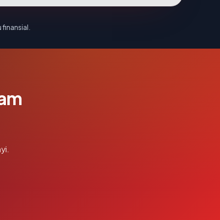
 finansial.
lam
yi.