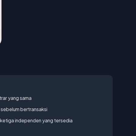
strar yang sama
en sebelum bertransaksi
k ketiga independen yang tersedia