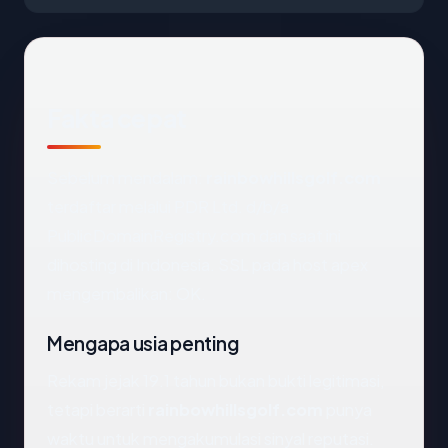
Fakta cepat
Sebelum mendalam:
rainbowhillsgolf.com
terdaftar melalui PDR Ltd. d/b/a
PublicDomainRegistry.com dan saat ini
dihosting di Indonesia. SSL pada host apex
mengembalikan: OK.
Mengapa usia penting
Rekam jejak 19.1 tahun bukan bukti legitimasi,
tetapi berarti
rainbowhillsgolf.com
punya
waktu untuk mengakumulasi sinyal reputasi.