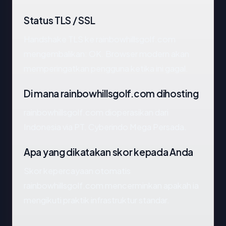
Status TLS / SSL
Handshake TLS ke rainbowhillsgolf.com
mengembalikan: OK. Browser modern akan
memperingatkan pengguna ketika ini gagal.
Di mana rainbowhillsgolf.com dihosting
rainbowhillsgolf.com dioperasikan dari
Indonesia via PT. Cyberindo Mega Persada.
Apa yang dikatakan skor kepada Anda
Skor kepercayaan otomatis
rainbowhillsgolf.com mencerminkan apakah ia
mengikuti praktik infrastruktur standar.