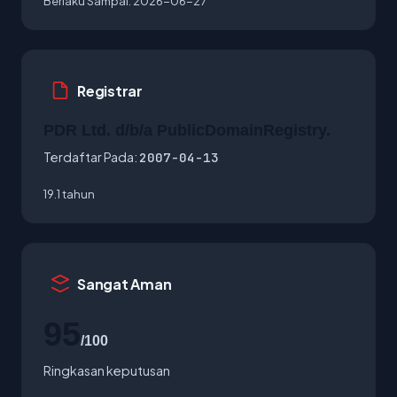
Berlaku Sampai:
2026-06-27
Registrar
PDR Ltd. d/b/a PublicDomainRegistry.
Terdaftar Pada:
2007-04-13
19.1 tahun
Sangat Aman
95
/100
Ringkasan keputusan