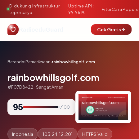
Didukung infrastruktur
Uptime API:
·
Fitur
Cara
Popule
tepercaya
99.95%
RadioeduGuard
Cek Gratis
Beranda
›
Pemeriksaan
›
rainbowhillsgolf.com
rainbowhillsgolf.com
#F07D8422 · Sangat Aman
95
/ 100
Indonesia
103.24.12.201
HTTPS Valid