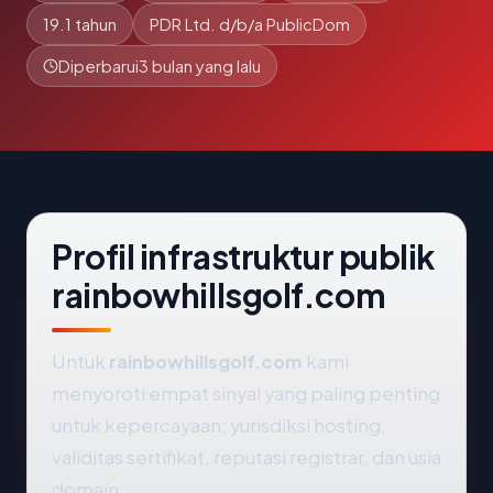
19.1 tahun
PDR Ltd. d/b/a PublicDom
Diperbarui
3 bulan yang lalu
Profil infrastruktur publik
rainbowhillsgolf.com
Untuk
rainbowhillsgolf.com
kami
menyoroti empat sinyal yang paling penting
untuk kepercayaan: yurisdiksi hosting,
validitas sertifikat, reputasi registrar, dan usia
domain.