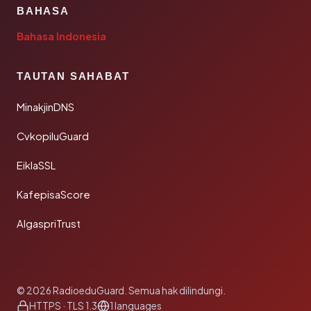
BAHASA
Bahasa Indonesia
TAUTAN SAHABAT
MinakjinDNS
CvkopiluGuard
EiklaSSL
KafepisaScore
AlgaspriTrust
© 2026 RadioeduGuard. Semua hak dilindungi.
HTTPS · TLS 1.3
1 languages