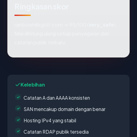
Ringkasan skor
rainbowhillsgolf.com → 95/100 (
very_safe
).
Nilai dihitung ulang setiap penyegaran dari
catatan publik terbaru.
Kelebihan
Catatan A dan AAAA konsisten
SAN mencakup domain dengan benar
Hosting IPv4 yang stabil
Catatan RDAP publik tersedia