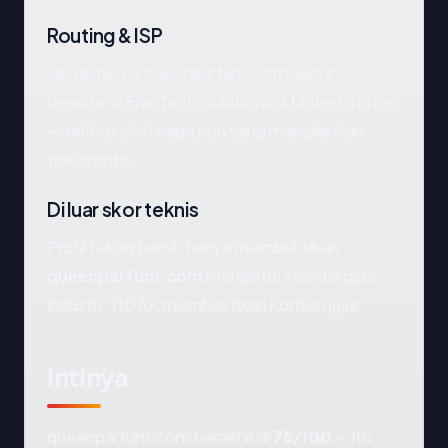
Routing & ISP
Lalu lintas ke queenparfum.com saat ini
berakhir di FranTech Solutions di United States
— terlihat oleh siapa pun yang menjalankan
traceroute.
Di luar skor teknis
Profil teknis bersih hanya membuktikan
queenparfum.com
mengikuti standar pipa
industri. TIDAK membuktikan konten jujur.
Intinya
queenparfum.com berakhir di
75/100
— itu