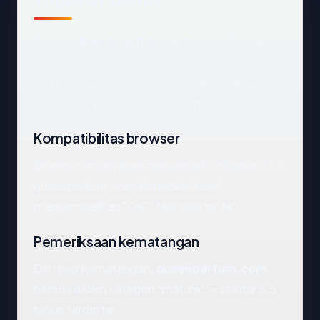
Domain
queenparfum.com
dapat dijangkau
dan mengarah ke United States via FranTech
Solutions. Di bawah kami menelusuri sinyal-
sinyal yang paling relevan satu per satu.
Kompatibilitas browser
Browser umum akan menerima konfigurasi TLS
queenparfum.com jika probe kami
mengembalikan "OK". Nilai saat ini: No.
Pemeriksaan kematangan
Dari segi kematangan,
queenparfum.com
berada dalam kategori "mature" — sekitar 5.5
tahun terdaftar.