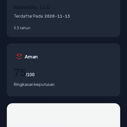
NameSilo, LLC
Terdaftar Pada:
2020-11-13
5.5 tahun
Aman
75
/100
Ringkasan keputusan
Tinjauan Teknis