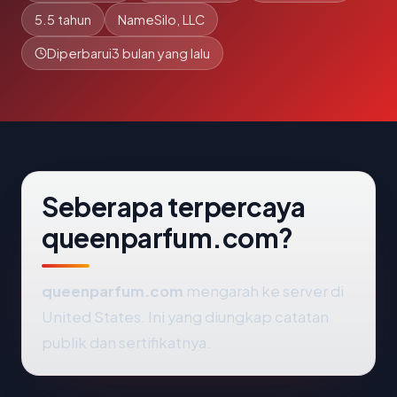
5.5 tahun
NameSilo, LLC
Diperbarui
3 bulan yang lalu
Seberapa terpercaya
queenparfum.com?
queenparfum.com
mengarah ke server di
United States. Ini yang diungkap catatan
publik dan sertifikatnya.