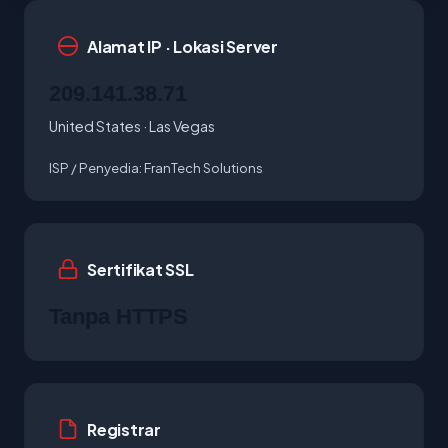
Alamat IP · Lokasi Server
209.141.38.71
United States · Las Vegas
ISP / Penyedia:
FranTech Solutions
Sertifikat SSL
Tanpa HTTPS
Registrar