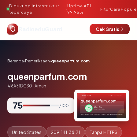
Didukung infrastruktur
Uptime API:
·
Fitur
Cara
Popule
tepercaya
99.95%
RadioeduGuard
Cek Gratis
Beranda
›
Pemeriksaan
›
queenparfum.com
queenparfum.com
#6A31DC30 · Aman
75
/ 100
United States
209.141.38.71
Tanpa HTTPS