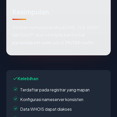
Kesimpulan
Setelah memadukan sinyal DNS, TLS, RDAP,
dan GeoIP, skor otomatis kami untuk
pyramidpost.com
ada di
70/100
(
safe
).
Kelebihan
Terdaftar pada registrar yang mapan
Konfigurasi nameserver konsisten
Data WHOIS dapat diakses