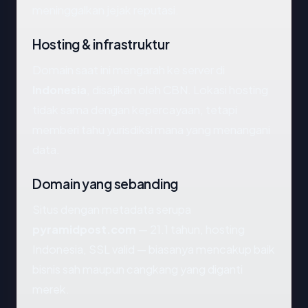
meninggalkan jejak reputasi.
Hosting & infrastruktur
Domain saat ini mengarah ke server di
Indonesia
, disajikan oleh CBN. Lokasi hosting
tidak sama dengan kepercayaan, tetapi
memberi tahu yurisdiksi mana yang menangani
data.
Domain yang sebanding
Situs dengan metadata serupa
pyramidpost.com
— 21.1 tahun, hosting
Indonesia, SSL valid — biasanya mencakup baik
bisnis sah maupun cangkang yang diganti
merek.