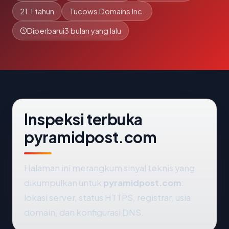
21.1 tahun
Tucows Domains Inc.
Diperbarui
3 bulan yang lalu
Inspeksi terbuka
pyramidpost.com
Halaman ini merangkum sinyal teknis yang
dikumpulkan untuk
pyramidpost.com
:
lokasi server, status HTTPS, registrar, usia
domain, dan konfigurasi DNS.