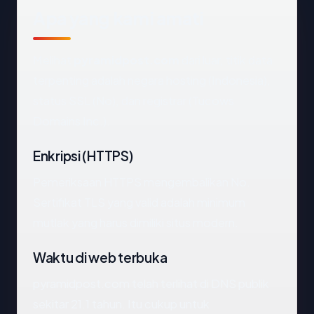
Apa yang kami amati
Melihat
pyramidpost.com
dari luar, titik data
terpenting adalah negara hosting (Indonesia),
status SSL (No), dan registrar (Tucows
Domains Inc.).
Enkripsi (HTTPS)
Pemeriksaan HTTPS mengembalikan No.
Sertifikat TLS yang valid adalah minimum
mutlak yang harus dimiliki situs modern.
Waktu di web terbuka
pyramidpost.com telah terlihat di DNS publik
sekitar 21.1 tahun. Itu cukup untuk