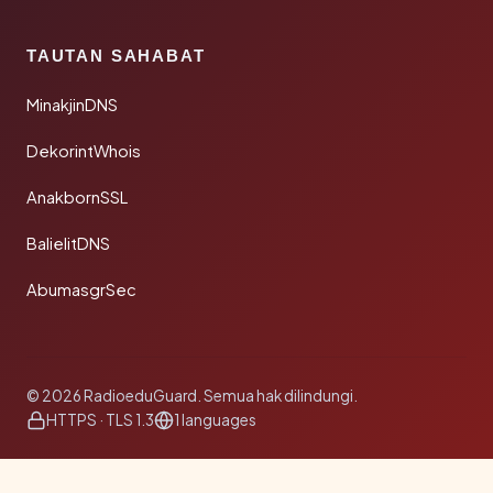
TAUTAN SAHABAT
MinakjinDNS
DekorintWhois
AnakbornSSL
BalielitDNS
AbumasgrSec
© 2026 RadioeduGuard. Semua hak dilindungi.
HTTPS · TLS 1.3
1 languages