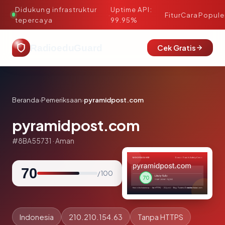
Didukung infrastruktur
Uptime API:
·
Fitur
Cara
Popule
tepercaya
99.95%
RadioeduGuard
Cek Gratis
Beranda
›
Pemeriksaan
›
pyramidpost.com
pyramidpost.com
#8BA55731 · Aman
70
/ 100
Indonesia
210.210.154.63
Tanpa HTTPS