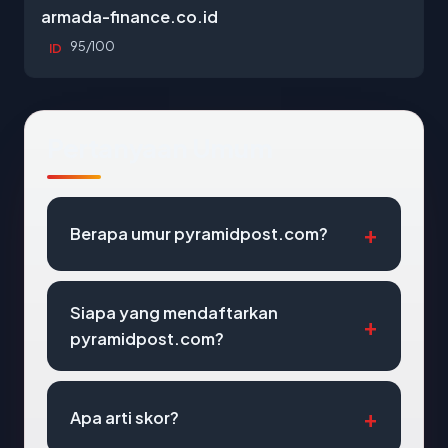
armada-finance.co.id
95/100
ID
Pertanyaan Umum
Berapa umur pyramidpost.com?
Siapa yang mendaftarkan
pyramidpost.com?
Apa arti skor?