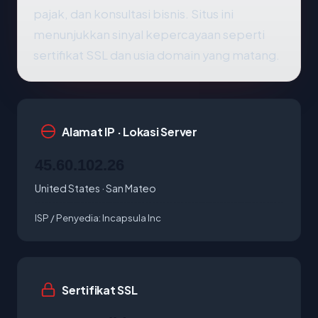
pajak, dan konsultasi bisnis. Situs ini
menunjukkan sinyal kepercayaan seperti
sertifikat SSL dan usia domain yang matang.
Alamat IP · Lokasi Server
45.60.102.26
United States · San Mateo
ISP / Penyedia:
Incapsula Inc
Sertifikat SSL