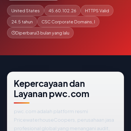
United States
45.60.102.26
HTTPS Valid
24.5 tahun
CSC Corporate Domains, I
Diperbarui
3 bulan yang lalu
Kepercayaan dan
Layanan pwc.com
pwc.com adalah platform resmi
PricewaterhouseCoopers, perusahaan jasa
profesional global yang menangani audit,