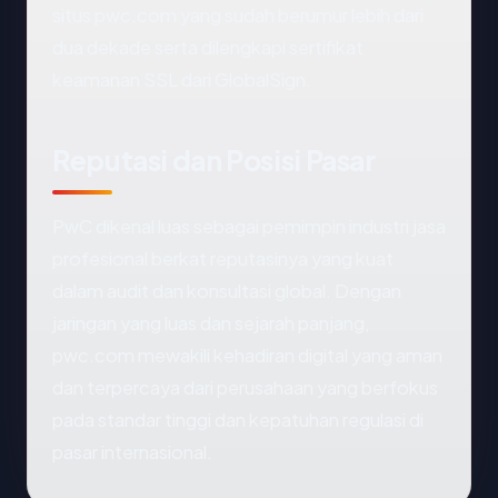
situs pwc.com yang sudah berumur lebih dari
dua dekade serta dilengkapi sertifikat
keamanan SSL dari GlobalSign.
Reputasi dan Posisi Pasar
PwC dikenal luas sebagai pemimpin industri jasa
profesional berkat reputasinya yang kuat
dalam audit dan konsultasi global. Dengan
jaringan yang luas dan sejarah panjang,
pwc.com mewakili kehadiran digital yang aman
dan terpercaya dari perusahaan yang berfokus
pada standar tinggi dan kepatuhan regulasi di
pasar internasional.