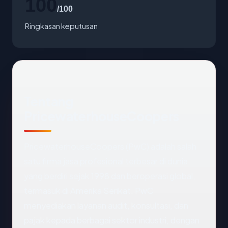
100
/100
Ringkasan keputusan
Tentang
PricewaterhouseCoopers
PricewaterhouseCoopers (PwC) adalah salah
satu firma jasa profesional terbesar di dunia
yang berdiri sejak 1998 dan beroperasi global,
termasuk di Amerika Serikat. PwC
menyediakan layanan audit, konsultasi, dan
pajak kepada berbagai sektor industri, dengan