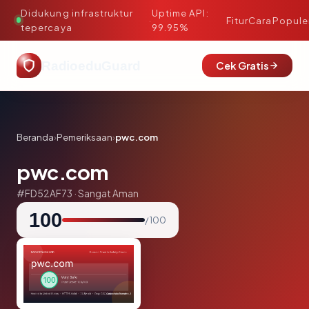
Didukung infrastruktur
Uptime API:
·
Fitur
Cara
Popule
tepercaya
99.95%
RadioeduGuard
Cek Gratis
Beranda
›
Pemeriksaan
›
pwc.com
pwc.com
#FD52AF73 · Sangat Aman
100
/ 100