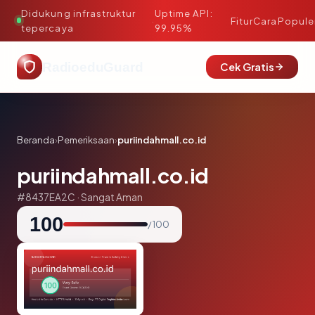
Didukung infrastruktur
Uptime API:
·
Fitur
Cara
Popule
tepercaya
99.95%
RadioeduGuard
Cek Gratis
Beranda
›
Pemeriksaan
›
puriindahmall.co.id
puriindahmall.co.id
#8437EA2C · Sangat Aman
100
/ 100