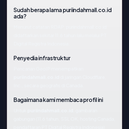
Sudah berapa lama puriindahmall.co.id
ada?
Menurut catatan RDAP, puriindahmall.co.id
didaftarkan sekitar 11.6 tahun lalu melalui PT
Digital Registra Indonesia.
Penyedia infrastruktur
Pencarian GeoIP menempatkan
puriindahmall.co.id
di jaringan Cloudflare,
Inc., secara geografis di Canada.
Bagaimana kami membaca profil ini
Untuk
puriindahmall.co.id
, gambaran
gabungan (11.6 tahun, SSL OK, hosting Canada,
pendaftaran PT Digital Registra Indonesia)