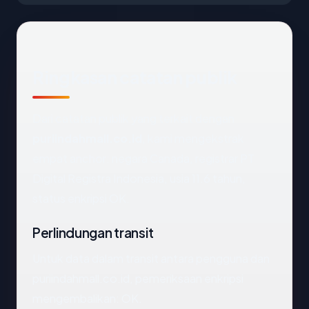
Ringkasan catatan publik
Dari catatan publik yang terkait dengan
puriindahmall.co.id
, kami mengekstrak
empat anchor: negara Canada, registrar PT
Digital Registra Indonesia, usia 11.6 tahun,
status enkripsi OK.
Perlindungan transit
Untuk data dalam transit antara pengguna dan
puriindahmall.co.id, pemeriksaan enkripsi
mengembalikan: OK.