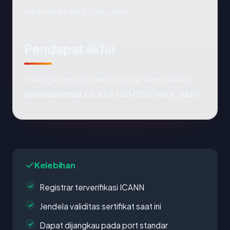
jatuh dalam pita "very_safe".
Pendapat akhir
Menggabungkan semua sinyal, kami menilai
puriindahmall.co.id
di
100/100
(
very_safe
).
Kelebihan
Registrar terverifikasi ICANN
Jendela validitas sertifikat saat ini
Dapat dijangkau pada port standar