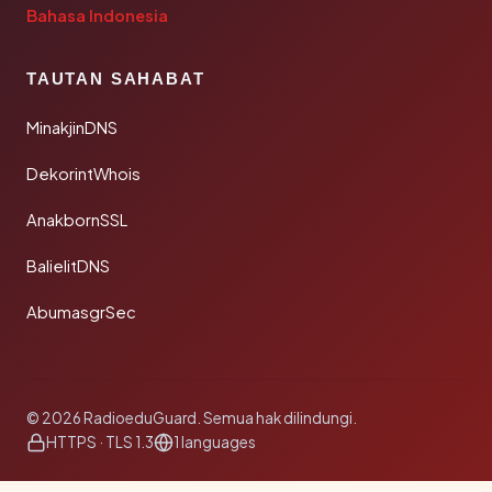
Bahasa Indonesia
TAUTAN SAHABAT
MinakjinDNS
DekorintWhois
AnakbornSSL
BalielitDNS
AbumasgrSec
© 2026 RadioeduGuard. Semua hak dilindungi.
HTTPS · TLS 1.3
1 languages