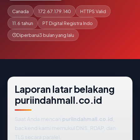
Canada
172.67.179.140
HTTPS Valid
11.6 tahun
PT Digital Registra Indo
Diperbarui
3 bulan yang lalu
Laporan latar belakang
puriindahmall.co.id
Saat Anda mencari
puriindahmall.co.id
,
backend kami memukul DNS, RDAP, dan
TLS secara paralel.