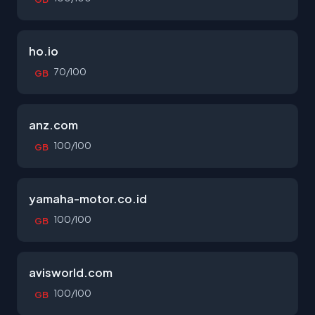
ho.io
70/100
GB
anz.com
100/100
GB
yamaha-motor.co.id
100/100
GB
avisworld.com
100/100
GB