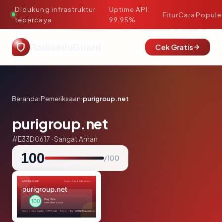
Didukung infrastruktur
Uptime API:
·
Fitur
Cara
Popule
tepercaya
99.95%
RadioeduGuard
Cek Gratis
Beranda
›
Pemeriksaan
›
purigroup.net
purigroup.net
#E33D0617 · Sangat Aman
100
/ 100