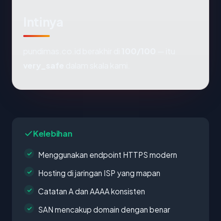
Intinya
pundimas.co.id berakhir di
100/100
— itu
very_safe
dalam skala kami.
Kelebihan
Menggunakan endpoint HTTPS modern
Hosting di jaringan ISP yang mapan
Catatan A dan AAAA konsisten
SAN mencakup domain dengan benar