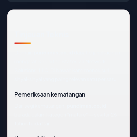
Tinjauan Teknis
Domain
pundimas.co.id
dapat dijangkau dan
mengarah ke United States via Network
Solutions, LLC. Di bawah kami menelusuri
sinyal-sinyal yang paling relevan satu per satu.
Pemeriksaan kematangan
Dari segi kematangan,
pundimas.co.id
berada dalam kategori "mature" — sekitar 26
tahun terdaftar.