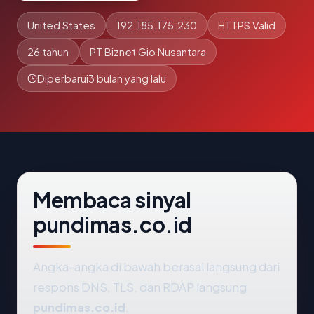
United States
192.185.175.230
HTTPS Valid
26 tahun
PT Biznet Gio Nusantara
Diperbarui
3 bulan yang lalu
Membaca sinyal
pundimas.co.id
Angka-angka di bawah berasal langsung dari
respons DNS, TLS, dan RDAP langsung
pundimas.co.id
.