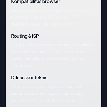
Kompatibilitas browser
Browser umum akan menerima konfigurasi TLS
pundimas.co.id jika probe kami
mengembalikan "OK". Nilai saat ini: OK.
Routing & ISP
Lalu lintas ke pundimas.co.id saat ini berakhir di
Network Solutions, LLC di United States —
terlihat oleh siapa pun yang menjalankan
traceroute.
Di luar skor teknis
Profil teknis bersih hanya membuktikan
pundimas.co.id
mengikuti standar pipa
industri. TIDAK membuktikan konten jujur.