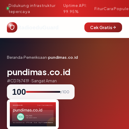
Didukung infrastruktur
Uptime API:
·
Fitur
Cara
Popule
tepercaya
99.95%
RadioeduGuard
Cek Gratis
Beranda
›
Pemeriksaan
›
pundimas.co.id
pundimas.co.id
#CD767419 · Sangat Aman
100
/ 100