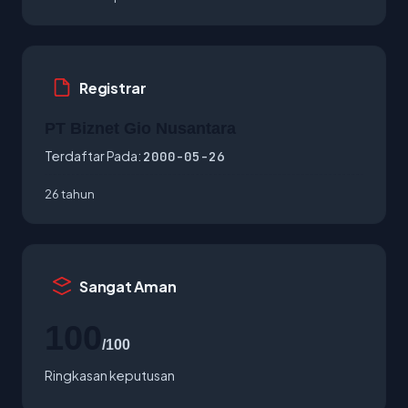
Registrar
PT Biznet Gio Nusantara
Terdaftar Pada:
2000-05-26
26 tahun
Sangat Aman
100
/100
Ringkasan keputusan