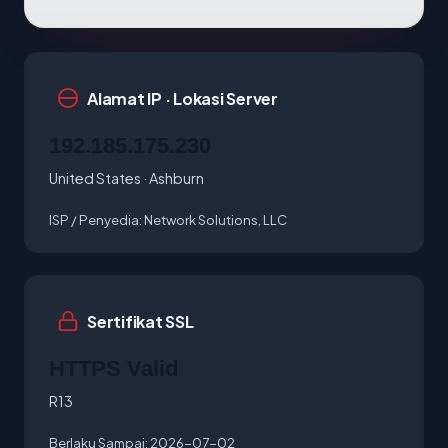
Alamat IP · Lokasi Server
192.185.175.230
United States · Ashburn
ISP / Penyedia:
Network Solutions, LLC
Sertifikat SSL
HTTPS Valid
R13
Berlaku Sampai:
2026-07-02