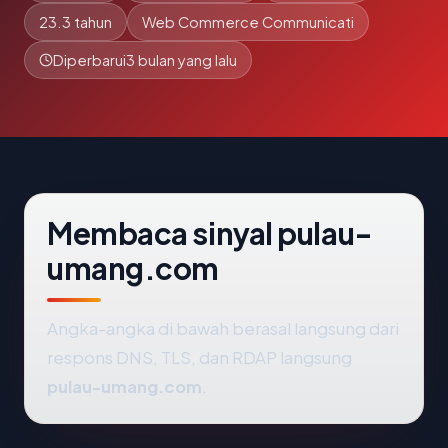
23.3 tahun
Web Commerce Communicati
Diperbarui
3 bulan yang lalu
Membaca sinyal pulau-
umang.com
Angka-angka di bawah berasal langsung dari
respons DNS, TLS, dan RDAP langsung
pulau-umang.com
.