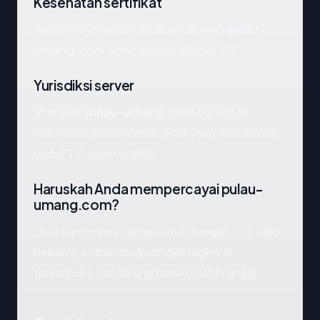
Kesehatan sertifikat
Sertifikat yang saat ini disajikan oleh
pulau-
umang.com
dipecahkan sebagai: OK.
Yurisdiksi server
IP di balik
pulau-umang.com
berada di
Indonesia, pada infrastruktur yang disediakan
oleh PT Centrin Utama.
Haruskah Anda mempercayai pulau-
umang.com?
Skor kami murni teknis. Situs dengan SSL valid,
beberapa tahun riwayat, dan registrar
terkemuka cenderung berskor lebih tinggi.