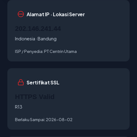
Alamat IP · Lokasi Server
202.146.241.44
Indonesia · Bandung
ISP / Penyedia:
PT Centrin Utama
Sertifikat SSL
HTTPS Valid
R13
Berlaku Sampai:
2026-08-02