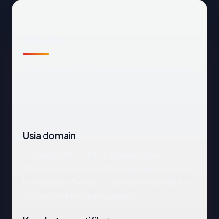
Sekilas
Cara tercepat membaca
pulau-umang.com
:
negara Indonesia, usia 23.3 tahun, SSL OK,
registrar Web Commerce Communications
Limited dba WebNic.cc.
Usia domain
Domain telah terdaftar selama sekitar 23.3
tahun, yang menempatkannya dalam kategori
kematangan "mature". Domain yang lebih tua
secara statistik kurang berisiko.