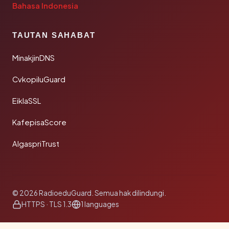
Bahasa Indonesia
TAUTAN SAHABAT
MinakjinDNS
CvkopiluGuard
EiklaSSL
KafepisaScore
AlgaspriTrust
© 2026 RadioeduGuard. Semua hak dilindungi.
HTTPS · TLS 1.3
1 languages