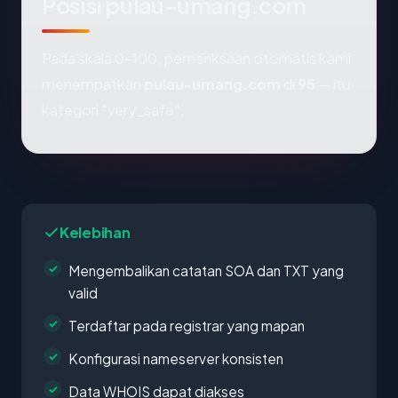
Posisi pulau-umang.com
Pada skala 0-100, pemeriksaan otomatis kami
menempatkan
pulau-umang.com
di
95
— itu
kategori "very_safe".
Kelebihan
Mengembalikan catatan SOA dan TXT yang
valid
Terdaftar pada registrar yang mapan
Konfigurasi nameserver konsisten
Data WHOIS dapat diakses