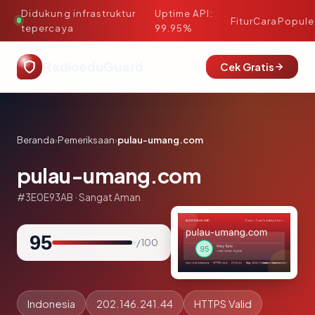
Didukung infrastruktur
Uptime API:
·
Fitur
Cara
Popule
tepercaya
99.95%
RadioeduGuard
Cek Gratis
Beranda
›
Pemeriksaan
›
pulau-umang.com
pulau-umang.com
#3E0E93AB · Sangat Aman
95
/ 100
Indonesia
202.146.241.44
HTTPS Valid