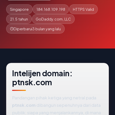
Singapore
184.168.109.198
HTTPS Valid
21.5 tahun
GoDaddy.com, LLC
Diperbarui
3 bulan yang lalu
Intelijen domain:
ptnsk.com
Pandangan pihak ketiga yang netral pada
ptnsk.com
dibangun sepenuhnya dari data
publik: siapa yang menjalankannya, di mana