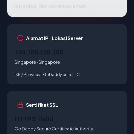
ia berada, dan seberapa aman.
Alamat IP · Lokasi Server
184.168.109.198
Singapore · Singapore
ISP / Penyedia:
GoDaddy.com, LLC
Sertifikat SSL
HTTPS Valid
Go Daddy Secure Certificate Authority