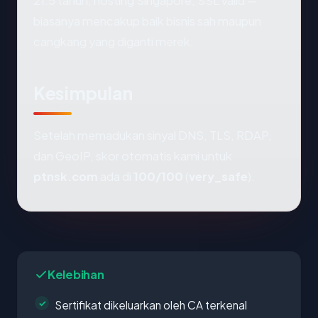
21.5 tahun, hosting Singapore, SSL valid —
biasanya mencakup baik bisnis sah maupun
cangkang yang diganti merek.
Kesimpulan
Setelah memadukan sinyal DNS, TLS, RDAP,
dan GeoIP, skor otomatis kami untuk
ptnsk.com
ada di
100/100
(
very_safe
).
Kelebihan
Sertifikat dikeluarkan oleh CA terkenal