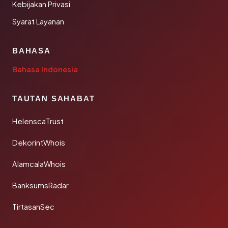
Kebijakan Privasi
Syarat Layanan
BAHASA
Bahasa Indonesia
TAUTAN SAHABAT
HelenscaTrust
DekorintWhois
AlamcalaWhois
BanksumsRadar
TirtasanSec