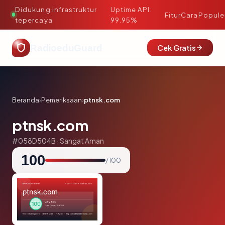
Didukung infrastruktur
Uptime API:
·
Fitur
Cara
Popule
tepercaya
99.95%
RadioeduGuard
Cek Gratis
Beranda
›
Pemeriksaan
›
ptnsk.com
ptnsk.com
#058D504B · Sangat Aman
100
/ 100