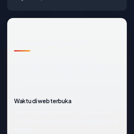
Apa yang kami amati
Melihat
ptnsk.com
dari luar, titik data
terpenting adalah negara hosting (Singapore),
status SSL (OK), dan registrar (GoDaddy.com,
LLC).
Waktu di web terbuka
ptnsk.com telah terlihat di DNS publik sekitar
21.5 tahun. Itu cukup untuk meninggalkan jejak
reputasi.