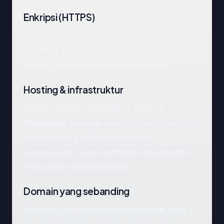
Enkripsi (HTTPS)
Pemeriksaan HTTPS mengembalikan OK.
Sertifikat TLS yang valid adalah minimum
mutlak yang harus dimiliki situs modern.
Hosting & infrastruktur
Domain saat ini mengarah ke server di
Singapore
, disajikan oleh GoDaddy.com, LLC.
Lokasi hosting tidak sama dengan
kepercayaan, tetapi memberi tahu yurisdiksi
mana yang menangani data.
Domain yang sebanding
Situs dengan metadata serupa
ptnsk.com
—