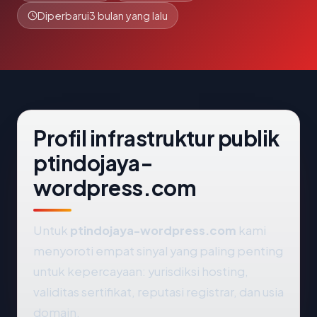
Diperbarui
3 bulan yang lalu
Profil infrastruktur publik
ptindojaya-
wordpress.com
Untuk
ptindojaya-wordpress.com
kami
menyoroti empat sinyal yang paling penting
untuk kepercayaan: yurisdiksi hosting,
validitas sertifikat, reputasi registrar, dan usia
domain.