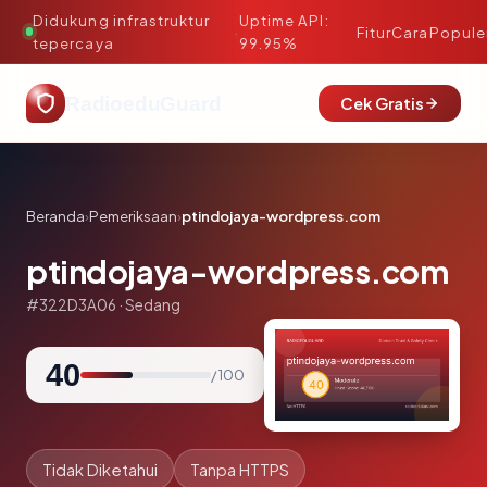
Didukung infrastruktur
Uptime API:
·
Fitur
Cara
Popule
tepercaya
99.95%
RadioeduGuard
Cek Gratis
Beranda
›
Pemeriksaan
›
ptindojaya-wordpress.com
ptindojaya-wordpress.com
#322D3A06 · Sedang
40
/ 100
Tidak Diketahui
Tanpa HTTPS