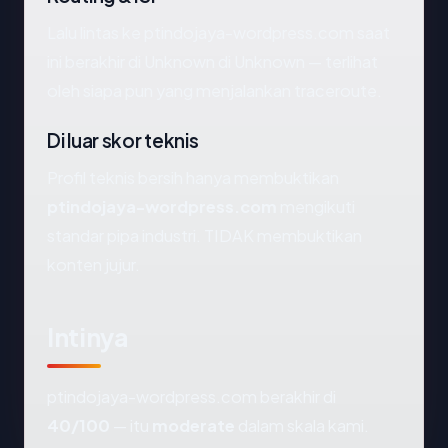
Lalu lintas ke ptindojaya-wordpress.com saat
ini berakhir di Unknown di Unknown — terlihat
oleh siapa pun yang menjalankan traceroute.
Di luar skor teknis
Profil teknis bersih hanya membuktikan
ptindojaya-wordpress.com
mengikuti
standar pipa industri. TIDAK membuktikan
konten jujur.
Intinya
ptindojaya-wordpress.com berakhir di
40/100
— itu
moderate
dalam skala kami.