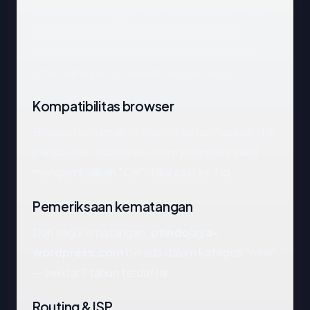
Domain
ptindojaya-wordpress.com
dapat
dijangkau dan mengarah ke Unknown via
Unknown. Di bawah kami menelusuri sinyal-
sinyal yang paling relevan satu per satu.
Kompatibilitas browser
Browser umum akan menerima konfigurasi TLS
ptindojaya-wordpress.com jika probe kami
mengembalikan "OK". Nilai saat ini: No.
Pemeriksaan kematangan
Dari segi kematangan,
ptindojaya-
wordpress.com
berada dalam kategori "new"
— sekitar ? tahun terdaftar.
Routing & ISP