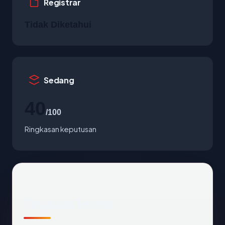
Registrar
Tidak Diketahui
Sedang
40
/100
Ringkasan keputusan
Tinjauan Teknis